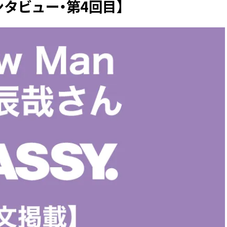
タビュー・第4回目】
BEAUTY
Aug, 5, 2026
Feb,
BEAUTY
WEDDING
ユニクロ名品も！日焼け対策ガ
結婚式に黒ドレス
チ勢の「ないと無理」なアイテ
ばれで失敗しない
ムハック7選 | CLASSY.[クラッシ
ーを解説 | CLASS
ィ]
Aug, 5, 2026
Aug,
BEAUTY
WEDDING
夏の深刻なくすみ・色ムラにア
【結婚指輪】人気
プローチ！【透明感を底上げ】
ング22選｜20〜3
神コスメ３選 | CLASSY.[クラッシ
エピソードも | CLA
ィ]
ィ]
Nov, 17, 2025
Jun,
BEAUTY
WEDDING
【落ちない名品リップ10選】塗
【一生ものジュエ
り直しできない・皮むけしやす
存在感が際立つ！
いetc.悩みをクリア | CLASSY.[ク
「トゥギャザー」