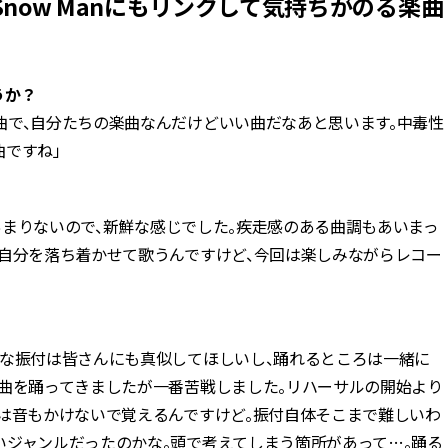
now Manにもリンクして気持ちがのる楽曲
ょうか？
曲で、自分たちの楽曲なんだけどいい曲だなあと思います。中毒性
曲ですね」
はあまりないので、新鮮な感じでした。疾走感のある曲調もあいまっ
は自分を落ち着かせて歌うんですけど、今回は楽しみながらレコー
ーな振付は皆さんにも真似してほしいし、踊れるところは一緒に
な曲を踊ってきましたが一番苦戦しました。リハーサルの開始より
段は音もかけないで覚えるんですけど。振付自体そこまで難しいわ
いジャンルだったのかな。頭で考えてしまう箇所があって…。踊る