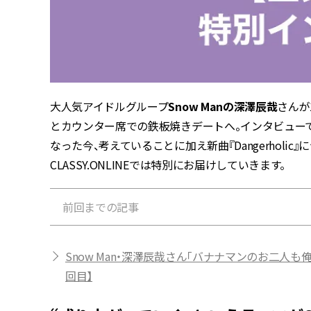
大人気アイドルグループ
Snow Manの深澤辰哉
さんが
とカウンター席での鉄板焼きデートへ。インタビューでは
なった今、考えていることに加え新曲『Dangerholi
CLASSY.ONLINEでは特別にお届けしていきます。
前回までの記事
Snow Man・深澤辰哉さん「バナナマンのお二人
回目】