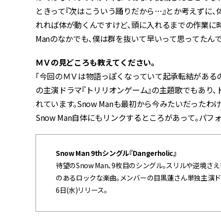
ときって『次はこういう踊りだから…』とか考えずに、
れれば体が動くんですけど、頭に入れるまでの作業に時
Manのなかでも、僕は群を抜いて早いって思ってたん
――ＭＶの見どころも教えてください。
「今回のＭＶは物語っぽくなっていて起承転結があるの
の主演ドラマ『トリリオンゲーム』の主題歌でもあり、
れています。Snow Manも最初から今みたいだった
Snow Man自体にもリンクするところがあって――。
Snow Man 9thシングル『Dangerholic』
待望のSnow Man、9枚目のシングル。スリルや逆
のあるロックな楽曲。メンバーの目黒蓮さん単独主演ドラ
6日(水)リリース。