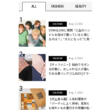
WEDDING
ALL
FASHION
BEAUTY
WEDDIN
 16, 2026
Aug, 5, 2026
CULTURE
はアリ？お呼
STARGLOWに質問「人生のハン
コーデ＆マナ
ドルを自分で握っていると感じ
Y.[クラッシィ]
るのは？」“大️人になった”と実
感する瞬間【3rdシングル
『Drivin' My Life』発売】 |
CLASSY.[クラッシィ]
 13, 2025
Aug, 4, 2026
FASHION
ブランドのリ
【ティファニー】知的でモダン
0代カップルの
な印象に。おしゃれな人が選ん
SSY.[クラッシ
だお仕事リング | CLASSY.[クラッ
シィ]
 30, 2026
Aug, 1, 2026
CULTURE
リー】1つでも
【手土産４選】人気料理家が
ポメラートの
「パーティによく持参」見栄え
シリーズに注
も味わいもお墨付きの老舗の名