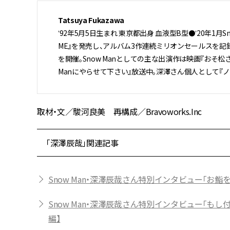
Tatsuya Fukazawa
ʼ92年5月5日生まれ 東京都出身 血液型B型⚫ʼ20年1月Sno
ME』を発売し、アルバム3作連続ミリオンセールスを記録。初の4大ドー
を開催。Snow Manとしての主な出演作は映画『おそ松さ
Manにやらせて下さい』放送中。深澤さん個人として『ノ
取材・文／駿河良美 再構成／Bravoworks.Inc
「深澤辰哉」関連記事
Snow Man・深澤辰哉さん特別インタビュー「お
Snow Man・深澤辰哉さん特別インタビュー「も
編】