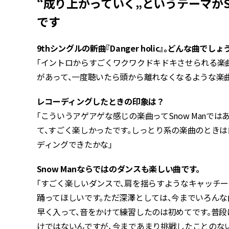
“成り上がっていく„というテーマがS
です
――9thシングルの新曲『Danger holic』。どんな曲でし
「イントロからすごくワクワクドキドキさせられる楽
があって、一度聴いたら頭から離れなくなるような楽
――レコーディングしたときの印象は？
「こういうアゲアゲな感じの楽曲ってSnow Manで
て、すごく楽しかったです。しっとり系の楽曲のとき
ディングできたかな」
――Snow Manならではのダンスも楽しい曲です。
「すごく楽しいダンスで、肩を揺らすようなキャッチ
踊ってほしいです。ただ深澤としては、今までいろん
早く入って、音をかけて練習したのは初めてです。普
けではないんですが、今まであまり挑戦したことのな