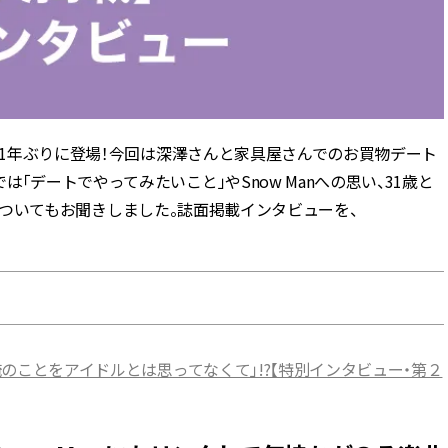
ラッシィ]
目 | CLASSY.[クラ
Aug, 5, 2026
Dec,
BEAUTY
WEDDING
忙しい毎日に「うるおいター
【結婚式のお呼ば
ボ」を。新【SOFINA BASIC＋】
事情】アンテプリマ、
のお手入れでうるおってなめら
「小さくても収納
かな肌を目指す | CLASSY.[クラッ
件！ | CLASSY.[
1年ぶりに登場！今回は深澤さんと家具屋さんでのお買物デート
シィ]
「デートでやってみたいこと」やSnow Manへの思い、31歳と
c』についてもお聞きしました。誌面掲載インタビューを、
Aug, 4, 2026
May,
BEAUTY
WEDDING
【猛暑ダメージ】はまずリセッ
【カルティエ、ブ
ト！30代の夏枯れ肌を救う「先
ーメ】おしゃれな
回りエイジングケア」美容液3選
約指輪＆結婚指輪を
| CLASSY.[クラッシィ]
CLASSY.[クラッシ
Jul, 13, 2026
Mar,
BEAUTY
WEDDING
も俺のことをアイドルとは思ってなくて」!?【特別インタビュー・第２
朝の“寝ぐせ直し”はもういらな
【ティファニー】
い！夜に仕込む「ヘアケア家
び目”モチーフの
電」3選 | CLASSY.[クラッシィ]
本命 | CLASSY.[