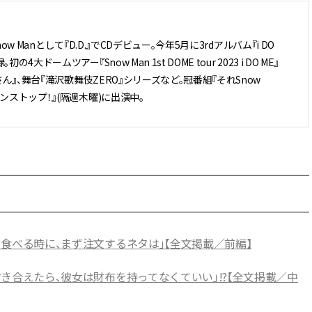
w Manとして『D.D.』でCDデビュー。今年5月に3rdアルバム『i DO
ムツアー『Snow Man 1st DOME tour 2023 i DO ME』
ん』、舞台『滝沢歌舞伎ZERO』シリーズなど。冠番組『それSnow
ンストップ！』(隔週木曜)に出演中。
鮨を食べる時に、まず注文するネタは」【全文掲載／前編】
し付き合えたら、彼女は財布を持ってなくていい」!?【全文掲載／中