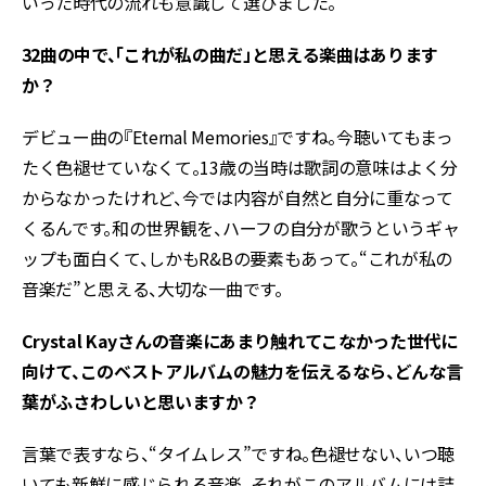
いった時代の流れも意識して選びました。
――32曲の中で、「これが私の曲だ」と思える楽曲はあります
か？
デビュー曲の『Eternal Memories』ですね。今聴いてもまっ
たく色褪せていなくて。13歳の当時は歌詞の意味はよく分
からなかったけれど、今では内容が自然と自分に重なって
くるんです。和の世界観を、ハーフの自分が歌うというギャ
ップも面白くて、しかもR&Bの要素もあって。“これが私の
音楽だ”と思える、大切な一曲です。
――Crystal Kayさんの音楽にあまり触れてこなかった世代に
向けて、このベストアルバムの魅力を伝えるなら、どんな言
葉がふさわしいと思いますか？
言葉で表すなら、“タイムレス”ですね。色褪せない、いつ聴
いても新鮮に感じられる音楽。それがこのアルバムには詰