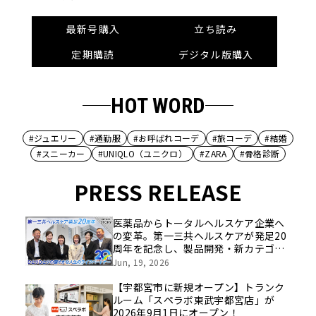
最新号購入
立ち読み
定期購読
デジタル版購入
HOT WORD
#ジュエリー
#通勤服
#お呼ばれコーデ
#旅コーデ
#結婚
#スニーカー
#UNIQLO（ユニクロ）
#ZARA
#骨格診断
PRESS RELEASE
医薬品からトータルヘルスケア企業へ
の変革。第一三共ヘルスケアが発足20
周年を記念し、製品開発・新カテゴリ
挑戦の舞台や旧社統合時のエピソード
Jun, 19, 2026
を社員の想いとともに振り返る特別映
像を公開！
【宇都宮市に新規オープン】トランク
ルーム「スペラボ東武宇都宮店」が
2026年9月1日にオープン！