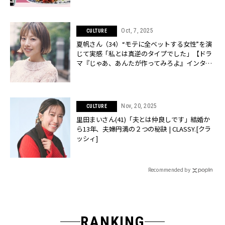
Oct, 7, 2025
CULTURE
夏帆さん（34）“モテに全ベットする女性”を演
じて実感「私とは真逆のタイプでした」【ドラ
マ『じゃあ、あんたが作ってみろよ』インタビ
ュー】 | CLASSY.[クラッシィ]
Nov, 20, 2025
CULTURE
里田まいさん(41)「夫とは仲良しです」結婚か
ら13年、夫婦円満の２つの秘訣 | CLASSY.[クラ
ッシィ]
Recommended by
RANKING