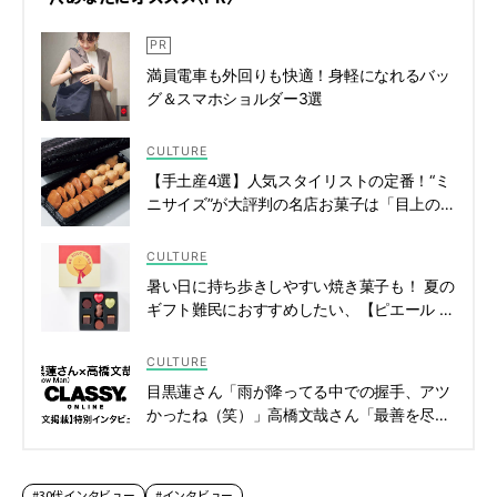
満員電車も外回りも快適！身軽になれるバッ
グ＆スマホショルダー3選
CULTURE
【手土産4選】人気スタイリストの定番！“ミ
ニサイズ”が大評判の名店お菓子は「目上の方
へのご挨拶にも最適」 | CLASSY.[クラッシ
ィ]
CULTURE
暑い日に持ち歩きしやすい焼き菓子も！ 夏の
ギフト難民におすすめしたい、【ピエール マ
ルコリーニ】2026夏の限定コレクション |
CLASSY.[クラッシィ]
CULTURE
目黒蓮さん「雨が降ってる中での握手、アツ
かったね（笑）」高橋文哉さん「最善を尽く
したいなという気持ちで頑張れた撮影期間」
| CLASSY.[クラッシィ]
#30代インタビュー
#インタビュー