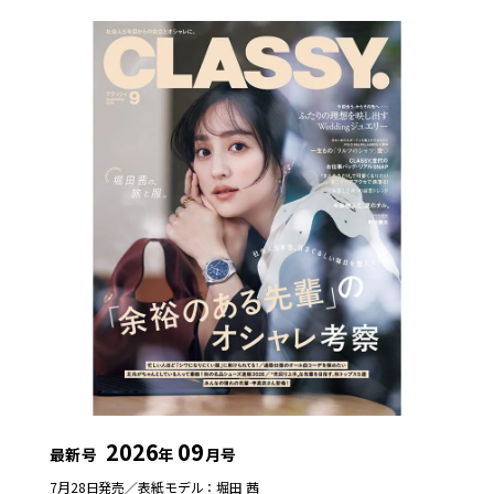
2026
09
最新号
年
月号
7月28日発売／
表紙モデル：堀田 茜