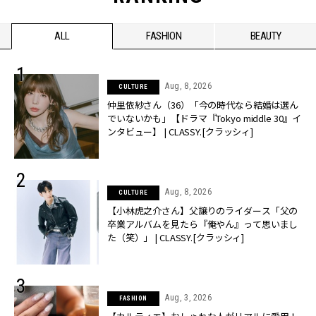
ALL
FASHION
BEAUTY
Aug, 8, 2026
CULTURE
仲里依紗さん（36）「今の時代なら結婚は選ん
でいないかも」【ドラマ『Tokyo middle 30』イ
ンタビュー】 | CLASSY.[クラッシィ]
Aug, 8, 2026
CULTURE
【小林虎之介さん】父譲りのライダース「父の
卒業アルバムを見たら『俺やん』って思いまし
た（笑）」 | CLASSY.[クラッシィ]
Aug, 3, 2026
FASHION