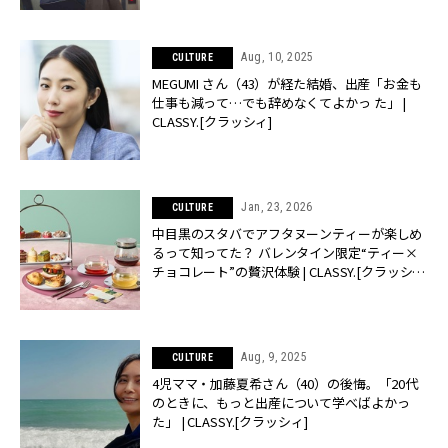
Aug, 10, 2025
CULTURE
MEGUMI さん（43）が経た結婚、出産「お金も
仕事も減って…でも辞めなくてよかっ た」 |
CLASSY.[クラッシィ]
Jan, 23, 2026
CULTURE
中目黒のスタバでアフタヌーンティーが楽しめ
るって知ってた？ バレンタイン限定“ティー×
チョコレート”の贅沢体験 | CLASSY.[クラッシ
ィ]
Aug, 9, 2025
CULTURE
4児ママ・加藤夏希さん（40）の後悔。「20代
のときに、もっと出産について学べばよかっ
た」 | CLASSY.[クラッシィ]