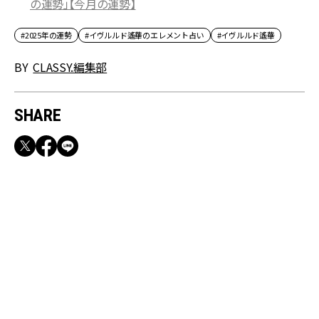
の運勢」【今月の運勢】
#2025年の運勢
#イヴルルド遙華のエレメント占い
#イヴルルド遙華
BY
CLASSY.編集部
SHARE
RECOMMEND
【CLASSY.お仕事名品】収納力のある優秀バッ