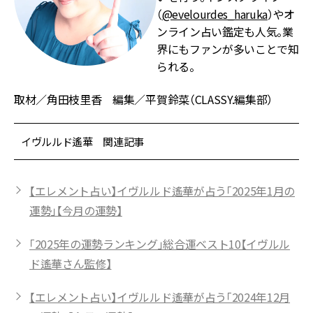
（
@evelourdes_haruka
）やオ
ンライン占い鑑定も人気。業
界にもファンが多いことで知
られる。
取材／角田枝里香 編集／平賀鈴菜（CLASSY.編集部）
イヴルルド遙華 関連記事
【エレメント占い】イヴルルド遙華が占う「2025年1月の
運勢」【今月の運勢】
「2025年の運勢ランキング」総合運ベスト10【イヴルル
ド遙華さん監修】
【エレメント占い】イヴルルド遙華が占う「2024年12月