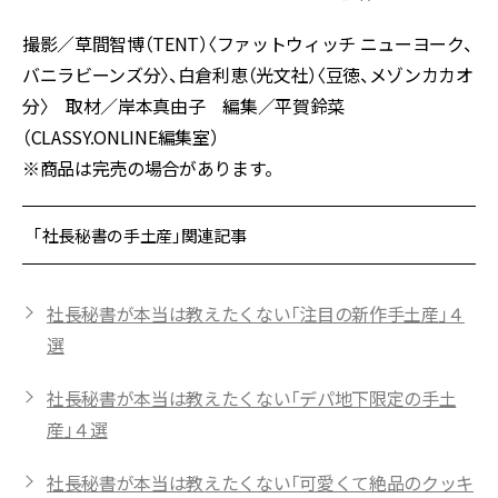
撮影／草間智博（TENT）〈ファットウィッチ ニューヨーク、
バニラビーンズ分〉、白倉利恵（光文社）〈豆徳、メゾンカカオ
分〉 取材／岸本真由子 編集／平賀鈴菜
（CLASSY.ONLINE編集室）
※商品は完売の場合があります。
「社長秘書の手土産」関連記事
社長秘書が本当は教えたくない「注目の新作手土産」４
選
社長秘書が本当は教えたくない「デパ地下限定の手土
産」４選
社長秘書が本当は教えたくない「可愛くて絶品のクッキ