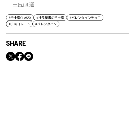
ー缶」４選
#手土産CLASSY
#社長秘書の手土産
#バレンタインチョコ
#チョコレート
#バレンタイン
SHARE
RECOMMEND
【CLASSY.お仕事名品】収納力のある優秀バッ
グ&スマホショルダー3選