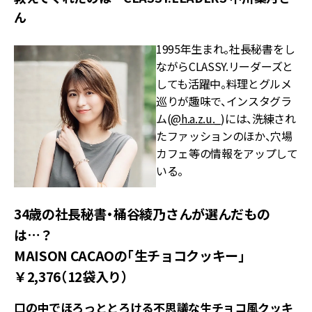
ん
1995年生まれ。社長秘書をし
ながらCLASSY.リーダーズと
しても活躍中。料理とグルメ
巡りが趣味で、インスタグラ
ム(
@h.a.z.u._
)には、洗練され
たファッションのほか、穴場
カフェ等の情報をアップして
いる。
34歳の社長秘書・桶谷綾乃さんが選んだもの
は…？
MAISON CACAOの「生チョコクッキー」
￥2,376（12袋入り）
口の中でほろっととろける不思議な生チョコ風クッキ