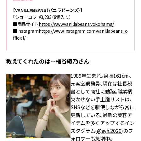
【VANILLABEANS（バニラビーンズ）】
「ショーコラ」¥3,283（8個入り）
■商品サイト
https://www.vanillabeans.yokohama/
■Instagram
https://www.instagram.com/vanillabeans_o
fficial/
教えてくれたのは…桶谷綾乃さん
1989年生まれ。身長161cm。
元客室乗務員、現在は社長秘
書として商社に勤務。職業柄
欠かせない手土産リストは、
SNSなどを駆使しながら常に
更新している。最新の美容ア
イテムを多くアップするイン
スタグラム(
@ayn.2020
)のフ
ォロワーも急増中。