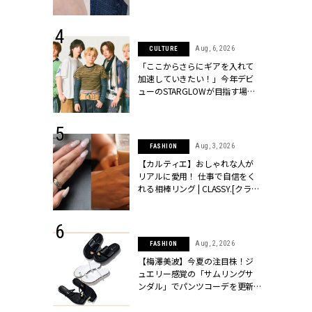
ッシィ]
CLASSY.[クラッシィ]
 24, 2026
Aug, 6, 2026
CULTURE
方３選】結婚
「ここからさらにギアを入れて
“シンプル黒ワ
加速していきたい！」今年デビ
フ』で盛るのが
ューのSTARGLOWが目指す場所
[クラッシィ]
とは？【3rdシングル『Drivin' My
Life』発売】 | CLASSY.[クラッシ
ィ]
 18, 2025
Aug, 3, 2026
FASHION
ティエ人気リ
【カルティエ】おしゃれな人が
ニティetc.
リアルに愛用！ 仕事で自信をく
選ぶ人増えて
れる相棒リング | CLASSY.[クラッ
[クラッシィ]
シィ]
 24, 2026
Aug, 2, 2026
FASHION
服”は【セオ
【梅澤美波】今夏の注目株！ジ
婚式にも仕事
ュエリー感覚の「サムリングサ
シック４選 |
ンダル」でパンツコーデを更新 |
ィ]
CLASSY.[クラッシィ]