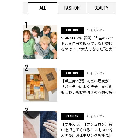
WEDDING
ALL
FASHION
BEAUTY
WEDDIN
 16, 2026
Aug, 5, 2026
CULTURE
はアリ？お呼
STARGLOWに質問「人生のハン
コーデ＆マナ
ドルを自分で握っていると感じ
Y.[クラッシィ]
るのは？」“大️人になった”と実
感する瞬間【3rdシングル
『Drivin' My Life』発売】 |
CLASSY.[クラッシィ]
 13, 2025
Aug, 1, 2026
CULTURE
ブランドのリ
【手土産４選】人気料理家が
0代カップルの
「パーティによく持参」見栄え
SSY.[クラッシ
も味わいもお墨付きの老舗の名
物とは？ | CLASSY.[クラッシィ]
 30, 2026
Aug, 5, 2026
FASHION
リー】1つでも
【ブルガリ】【ブシュロン】背
ポメラートの
中を押してくれる！ おしゃれな
シリーズに注
人の愛用お仕事リングを拝見 |