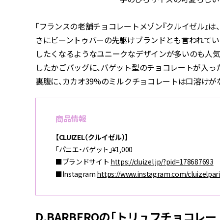
「フランスの老舗チョコレートメゾン『クルイゼル』は
さにビーントゥバーの先駆けブランドとも言われてい
したくなるようなユニークなデザインが多いのも人気
したかごバッグに、バゲット型のチョコレートが入った
裏腹に、カカオ39%のミルクチョコレートは口溶けが
商品情報
【CLUIZEL（クルイゼル）】
「パニエ・バゲット」¥1,000
■ブランドサイト
https://cluizel.jp/?pid=178687693
■Instagram
https://www.instagram.com/cluizelpari
D.BARBEROの「トリュフチョコレー