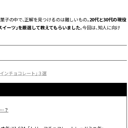
BEAUTY
菓子の中で、正解を見つけるのは難しいもの。
20代と30代の現役
スイーツ」を厳選して教えてもらいました
。今回は、知人に向け
Aug, 5, 2026
Feb,
BEAUTY
WEDDING
忙しい毎日に「うるおいター
結婚式に黒ドレス
ボ」を。新【SOFINA BASIC＋】
ばれで失敗しない
のお手入れでうるおってなめら
ーを解説 | CLASS
かな肌を目指す | CLASSY.[クラッ
シィ]
Aug, 6, 2026
Aug,
BEAUTY
WEDDING
インチョコレート」３選
【ヘアアクセ6選】手抜きに見え
【結婚指輪】人気
ない！アラサーのまとめ髪が垢
ング22選｜20〜3
抜ける「即戦力アクセ」たち |
エピソードも | CLA
CLASSY.[クラッシィ]
ィ]
Aug, 5, 2026
Jun,
…？
BEAUTY
WEDDING
ユニクロ名品も！日焼け対策ガ
【一生ものジュエ
チ勢の「ないと無理」なアイテ
存在感が際立つ！
ムハック7選 | CLASSY.[クラッシ
「トゥギャザー」