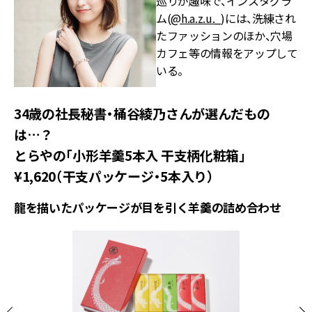
巡りが趣味で、インスタグラ
ム(
@h.a.z.u._
)には、洗練され
たファッションのほか、穴場
カフェ等の情報をアップして
いる。
34歳の社長秘書・桶谷綾乃さんが選んだもの
は…？
とらやの「小形羊羹5本入 干支柄化粧箱」
¥1,620（干支パッケージ・5本入り）
龍を描いたパッケージが目を引く羊羹の詰め合わせ