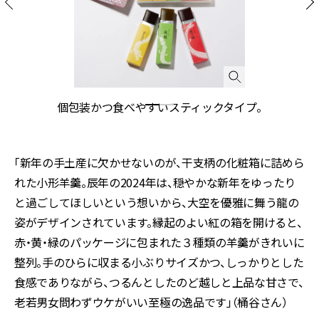
げ
個包装かつ食べやすいスティックタイプ。
「新年の手土産に欠かせないのが、干支柄の化粧箱に詰めら
れた小形羊羹。辰年の2024年は、穏やかな新年をゆったり
と過ごしてほしいという想いから、大空を優雅に舞う龍の
姿がデザインされています。縁起のよい紅の箱を開けると、
赤・黄・緑のパッケージに包まれた３種類の羊羹がきれいに
整列。手のひらに収まる小ぶりサイズかつ、しっかりとした
食感でありながら、つるんとしたのど越しと上品な甘さで、
老若男女問わずウケがいい至極の逸品です」（桶谷さん）