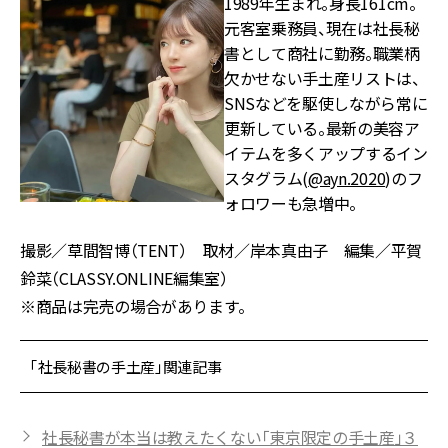
1989年生まれ。身長161cm。
元客室乗務員、現在は社長秘
書として商社に勤務。職業柄
欠かせない手土産リストは、
SNSなどを駆使しながら常に
更新している。最新の美容ア
イテムを多くアップするイン
スタグラム(
@ayn.2020
)のフ
ォロワーも急増中。
撮影／草間智博（TENT） 取材／岸本真由子 編集／平賀
鈴菜（CLASSY.ONLINE編集室）
※商品は完売の場合があります。
「社長秘書の手土産」関連記事
社長秘書が本当は教えたくない「東京限定の手土産」３