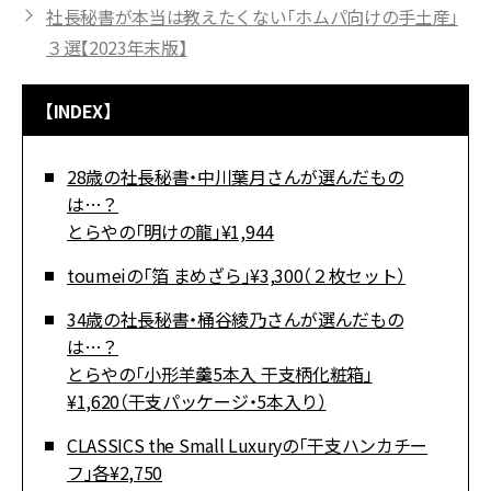
社長秘書が本当は教えたくない「ホムパ向けの手土産」
３選【2023年末版】
【INDEX】
28歳の社長秘書・中川葉月さんが選んだもの
は…？
とらやの「明けの龍」¥1,944
toumeiの「箔 まめざら」¥3,300（２枚セット）
34歳の社長秘書・桶谷綾乃さんが選んだもの
は…？
とらやの「小形羊羹5本入 干支柄化粧箱」
¥1,620（干支パッケージ・5本入り）
CLASSICS the Small Luxuryの「干支ハンカチー
フ」各¥2,750