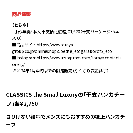
商品情報
【とらや
】
「小形羊羹5本入 干支柄化粧箱」¥1,620（干支パッケージ・5本
入り）
■商品サイト
https://www.toraya-
group.co.jp/onlineshop/5petite_etogaraboxof5_eto
■Instagram
https://www.instagram.com/toraya.confecti
onery/
※2024年1月中旬までの限定販売（なくなり次第終了）
CLASSICS the Small Luxuryの「干支ハンカチー
フ」各¥2,750
さりげない絵柄でメンズにもおすすめの極上ハンカチ
ーフ