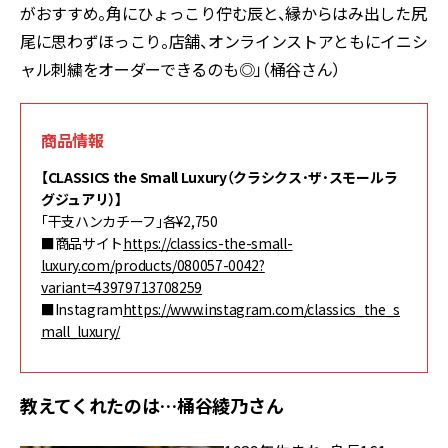
がおすすめ。角にひょっこり佇む辰と、縁からはみ出した尻
尾に思わずほっこり。店舗、オンラインストアともにイニシ
ャル刺繍をオーダーできるのも◎」（桶谷さん）
商品情報
【CLASSICS the Small Luxury（クラシクス･ザ･スモールラ
グジュアリ）
】
「干支ハンカチーフ」各¥2,750
■商品サイト
https://classics-the-small-
luxury.com/products/080057-0042?
variant=43979713708259
■Instagram
https://www.instagram.com/classics_the_s
mall_luxury/
教えてくれたのは…桶谷綾乃さん