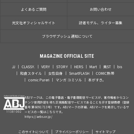
よくあるご質問
お問い合わせ
光文社オフィシャルサイト
読者モデル、ライター募集
ブラウザプッシュ通知について
MAGAZINE OFFICIAL SITE
JJ
CLASSY.
VERY
STORY
HERS
Mart
美ST
bis
和食スタイル
女性自身
SmartFLASH
COMIC熱帯
comic Pureri
マンガ コミソル
本がすき。
ABJマークは、この電子書店・電子書籍配信サービスが、著作権者からコン
テンツ使用許諾を得た正規版配信サービスであることを示す登録商標（登録
番号 第6091713号）です。ABJマークの詳細、ABJマークを掲示しているサ
ービスの一覧はこちらです。
https://aebs.or.jp/
このサイトについて
プライバシーポリシー
サイトマップ