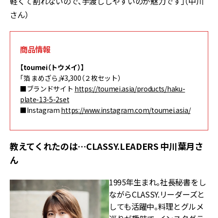
軽くて割れないので、手渡ししやすいのが魅力です」（中川
さん）
商品情報
【toumei（トウメイ）】
「箔 まめざら」¥3,300（２枚セット）
■ブランドサイト
https://toumei.asia/products/haku-
plate-13-5-2set
■Instagram
https://www.instagram.com/toumei.asia/
教えてくれたのは…CLASSY.LEADERS 中川葉月さ
ん
1995年生まれ。社長秘書をし
ながらCLASSY.リーダーズと
しても活躍中。料理とグルメ