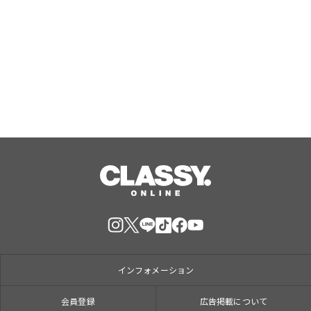
『エリオスR』メインストーリー
『Like the dawning light』のEDテー
マ「Rise Sunshine ALL HEROES
Ver.」がフルサイズ配信決定！
Aug, 08, 2026
インフォメーション
会員登録
広告掲載について