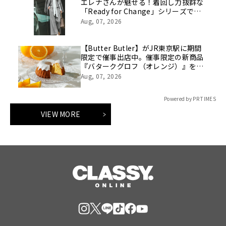
エレナさんが魅せる！着回し力抜群な
「Ready for Change」シリーズでつ
くる「10daysスタイルを8/7(金)より
Aug, 07, 2026
WEBにて公開
【Butter Butler】がJR東京駅に期間
限定で催事出店中。催事限定の新商品
『バタークグロフ（オレンジ）』をご
用意してお待ちしております！
Aug, 07, 2026
Powered by PR TIMES
VIEW MORE