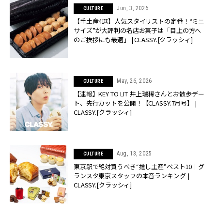
Jun, 3, 2026
CULTURE
【手土産4選】人気スタイリストの定番！“ミニ
サイズ”が大評判の名店お菓子は「目上の方へ
のご挨拶にも最適」 | CLASSY.[クラッシィ]
May, 26, 2026
CULTURE
【速報】KEY TO LIT 井上瑞稀さんとお散歩デー
ト、先行カットを公開！【CLASSY.7月号】 |
CLASSY.[クラッシィ]
Aug, 13, 2025
CULTURE
東京駅で絶対買うべき“推し土産”ベスト10｜グ
ランスタ東京スタッフの本音ランキング |
CLASSY.[クラッシィ]