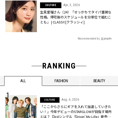
Apr, 3, 2026
CULTURE
生見愛瑠さん（24）「せっかちでタイパ重視な
性格。帰宅後のスケジュールを分単位で組むこ
とも」 | CLASSY.[クラッシィ]
Recommended by
RANKING
ALL
FASHION
BEAUTY
Aug, 6, 2026
CULTURE
「ここからさらにギアを入れて加速していきた
い！」今年デビューのSTARGLOWが目指す場所
とは？【3rdシングル『Drivin' My Life』発売】 |