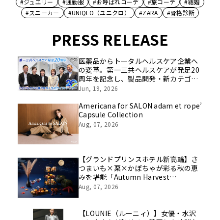
#ジュエリー
#通勤服
#お呼ばれコーデ
#旅コーデ
#結婚
#スニーカー
#UNIQLO（ユニクロ）
#ZARA
#骨格診断
PRESS RELEASE
医薬品からトータルヘルスケア企業へ
の変革。第一三共ヘルスケアが発足20
周年を記念し、製品開発・新カテゴリ
挑戦の舞台や旧社統合時のエピソード
Jun, 19, 2026
を社員の想いとともに振り返る特別映
像を公開！
Americana for SALON adam et rope’
Capsule Collection
Aug, 07, 2026
【グランドプリンスホテル新高輪】さ
つまいも×栗×かぼちゃが彩る秋の恵
みを堪能「Autumn Harvest
Afternoon Tea」開催
Aug, 07, 2026
【LOUNIE（ルーニィ）】女優・水沢