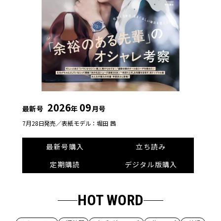
2026
09
最新号
年
月号
7月28日発売／
表紙モデル：堀田 茜
最新号購入
立ち読み
定期購読
デジタル版購入
HOT WORD