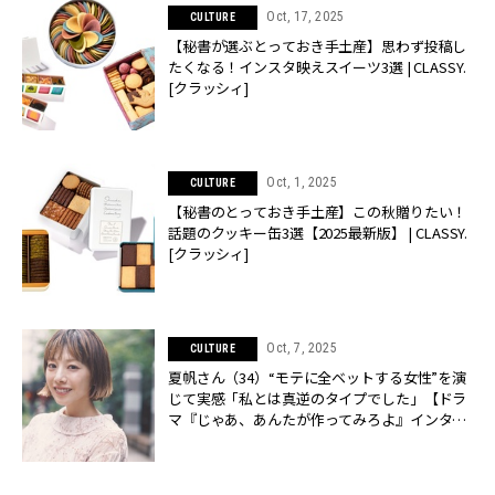
Oct, 17, 2025
CULTURE
【秘書が選ぶとっておき手土産】思わず投稿し
たくなる！インスタ映えスイーツ3選 | CLASSY.
[クラッシィ]
Oct, 1, 2025
CULTURE
【秘書のとっておき手土産】この秋贈りたい！
話題のクッキー缶3選【2025最新版】 | CLASSY.
[クラッシィ]
Oct, 7, 2025
CULTURE
夏帆さん（34）“モテに全ベットする女性”を演
じて実感「私とは真逆のタイプでした」【ドラ
マ『じゃあ、あんたが作ってみろよ』インタビ
ュー】 | CLASSY.[クラッシィ]