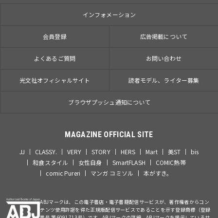
インフォメーション
会員登録
広告掲載について
よくあるご質問
お問い合わせ
光文社オフィシャルサイト
読者モデル、ライター募集
ブラウザプッシュ通知について
MAGAZINE OFFICIAL SITE
JJ
CLASSY.
VERY
STORY
HERS
Mart
美ST
bis
和食スタイル
女性自身
SmartFLASH
COMIC熱帯
comic Pureri
マンガ コミソル
本がすき。
ABJマークは、この電子書店・電子書籍配信サービスが、著作権者からコン
テンツ使用許諾を得た正規版配信サービスであることを示す登録商標（登録
番号 第6091713号）です。ABJマークの詳細、ABJマークを掲示しているサ