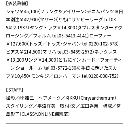
【衣装詳細】
シャツ￥45,100〈フランク＆アイリーン〉デニムパンツ※日
本別注￥42,900〈マザー〉（ともにサザビーリーグ tel.03-
5412-1937）タンクトップ￥14,300（ダブルスタンダードク
ロージング／フィルム tel.03-5413-4141）ローファー
￥127,600（トッズ／トッズ・ジャパン tel.0120-102-578）
ピアス￥214,500（マリハ tel.03-6459-2572）ネックレス
￥13,200リング￥14,300（ともにイン ムード／フォーティ
ーン ショールーム tel.03-5772-1304）手首に巻いたスカー
フ￥10,450（モンキジ／ロンハーマン tel.0120-008-752）
【STAFF】
撮影／峠 雄三 ヘアメーク／KIKKU（Chrysanthemum）
スタイリング／平沼洋美 取材・文／広田香奈 構成／宮
島彰子（CLASSY.ONLINE編集室）