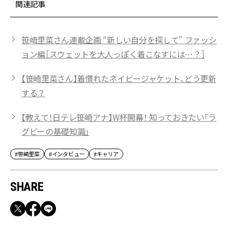
関連記事
笹崎里菜さん連載企画 “新しい自分を探して” ファッシ
ョン編［スウェットを大人っぽく着こなすには…？］
【笹崎里菜さん】着慣れたネイビージャケット、どう更新
する？
【教えて！日テレ笹崎アナ】W杯開幕！ 知っておきたい「ラ
グビーの基礎知識」
#笹崎里菜
#インタビュー
#キャリア
SHARE