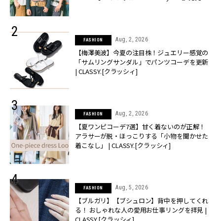
CLASSY.[クラッシィ]
Aug, 2, 2026
FASHION
【梅澤美波】今夏の注目株！ジュエリー感覚の
「サムリングサンダル」でパンツコーデを更新
| CLASSY.[クラッシィ]
Aug, 2, 2026
FASHION
【夏ワンピコーデ7選】甘く着ないのが正解！
アラサーが脱・ほっこりする「小物を聞かせた
着こなし」 | CLASSY.[クラッシィ]
Aug, 5, 2026
FASHION
【ブルガリ】【ブシュロン】背中を押してくれ
る！ おしゃれな人の愛用お仕事リングを拝見 |
CLASSY.[クラッシィ]