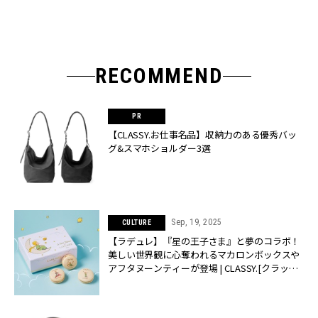
RECOMMEND
【CLASSY.お仕事名品】収納力のある優秀バッ
グ&スマホショルダー3選
Sep, 19, 2025
CULTURE
【ラデュレ】『星の王⼦さま』と夢のコラボ！
美しい世界観に心奪われるマカロンボックスや
アフタヌーンティーが登場 | CLASSY.[クラッシ
ィ]