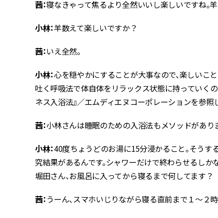
茜：
寝なきゃって焦るより全然いいし楽しいですね。
小林：
羊数えて楽しいですか？
茜：
いえ全然。
小林：
心を穏やかにすることが大事なので、楽しいこと
吐く呼吸法で体自体をリラックス状態に持っていくの
ネス入浴法』／エムディエヌコーポレーションを参照し
茜：
小林さんは睡眠のための入浴法もメソッドがあり
小林：
40度ちょうどのお湯に15分浸かること。そう
究結果があるんです。シャワーだけで終わらせるしか
堀田さん、お風呂に入ってから寝るまで何してます？
茜：
うーん、スマホいじりながら寝る直前まで１〜２時