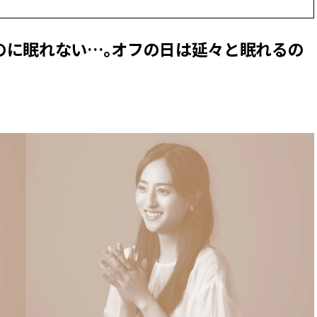
CLASSY.[クラッシィ]
目 | CLASSY.[クラ
のに眠れない…。オフの日は延々と眠れるの
Nov, 17, 2025
Mar,
BEAUTY
WEDDING
【落ちない名品リップ10選】塗
【トレンドの巻き
り直しできない・皮むけしやす
式ゲスト服の鉄板
いetc.悩みをクリア | CLASSY.[ク
ンピ”は『スカー
ラッシィ]
正解！ | CLASSY.
Aug, 5, 2026
Dec,
BEAUTY
WEDDING
夏の深刻なくすみ・色ムラにア
【結婚式のお呼ば
プローチ！【透明感を底上げ】
事情】アンテプリマ、
神コスメ３選 | CLASSY.[クラッシ
「小さくても収納
ィ]
件！ | CLASSY.[
Jul, 13, 2026
May,
BEAUTY
WEDDING
朝の“寝ぐせ直し”はもういらな
【カルティエ、ブ
い！夜に仕込む「ヘアケア家
ーメ】おしゃれな
電」3選 | CLASSY.[クラッシィ]
約指輪＆結婚指輪を
CLASSY.[クラッシ