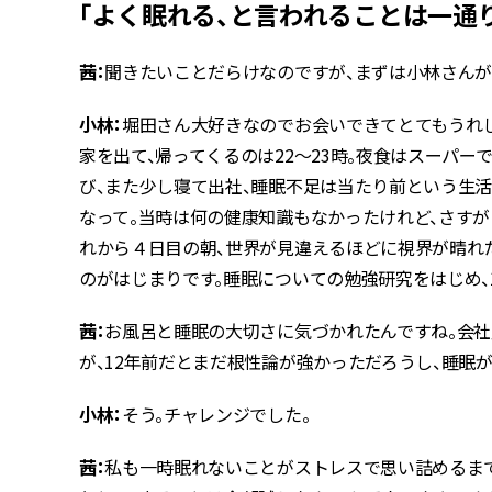
「よく眠れる、と言われることは一通り
茜：
聞きたいことだらけなのですが、まずは小林さんが
小林：
堀田さん大好きなのでお会いできてとてもうれし
家を出て、帰ってくるのは22〜23時。夜食はスーパ
び、また少し寝て出社、睡眠不足は当たり前という生
なって。当時は何の健康知識もなかったけれど、さす
れから４日目の朝、世界が見違えるほどに視界が晴れ
のがはじまりです。睡眠についての勉強研究をはじめ、
茜：
お風呂と睡眠の大切さに気づかれたんですね。会
が、12年前だとまだ根性論が強かっただろうし、睡眠
小林：
そう。チャレンジでした。
茜：
私も一時眠れないことがストレスで思い詰めるま