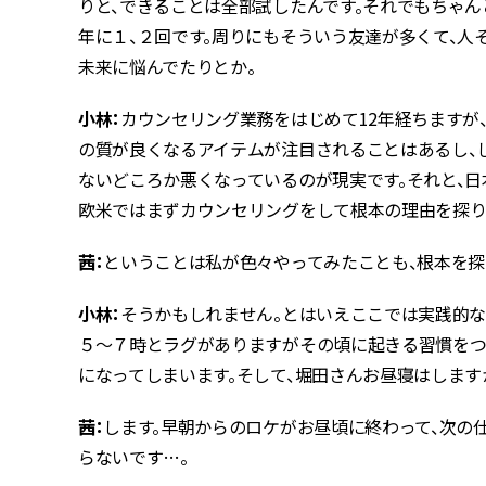
りと、できることは全部試したんです。それでもちゃん
年に１、２回です。周りにもそういう友達が多くて、人
未来に悩んでたりとか。
小林：
カウンセリング業務をはじめて12年経ちますが
の質が良くなるアイテムが注目されることはあるし、
ないどころか悪くなっているのが現実です。それと、日
欧米ではまずカウンセリングをして根本の理由を探り
茜：
ということは私が色々やってみたことも、根本を
小林：
そうかもしれません。とはいえここでは実践的な
５〜７時とラグがありますがその頃に起きる習慣をつ
になってしまいます。そして、堀田さんお昼寝はします
茜：
します。早朝からのロケがお昼頃に終わって、次の
らないです…。