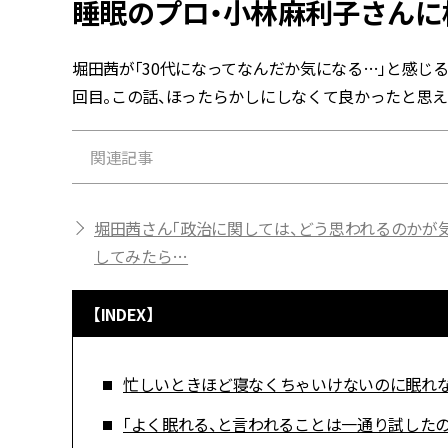
睡眠のプロ・小林麻利子さんに
堀田茜が「30代になってなんだか気になる…」と感じ
回目。この話、ほったらかしにしなくて良かったと思え
関連記事
堀田茜さん「政治に関しては、どう思われるのかが
してみたら…
【INDEX】
忙しいときほど寝なくちゃいけないのに眠れな
「よく眠れる、と言われることは一通り試したの