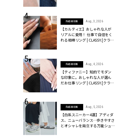
ッシィ]
CLASSY.[クラッシィ]
 24, 2026
Aug, 3, 2026
FASHION
方３選】結婚
【カルティエ】おしゃれな人が
“シンプル黒ワ
リアルに愛用！ 仕事で自信をく
フ』で盛るのが
れる相棒リング | CLASSY.[クラッ
[クラッシィ]
シィ]
 24, 2025
Aug, 4, 2026
FASHION
れバッグ最新
【ティファニー】知的でモダン
プラダetc.
な印象に。おしゃれな人が選ん
力あり」が条
だお仕事リング | CLASSY.[クラッ
クラッシィ]
シィ]
 20, 2026
Aug, 5, 2026
FASHION
シュロン、ショ
【白系スニーカー4選】アディダ
人が選んだ婚
ス、ニューバランス…歩きやすさ
公開 |
とオシャレを両立する万能シュ
ィ]
ーズ | CLASSY.[クラッシィ]