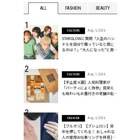
WEDDING
ALL
FASHION
BEAUTY
WEDDIN
 16, 2026
Aug, 5, 2026
CULTURE
はアリ？お呼
STARGLOWに質問「人生のハン
コーデ＆マナ
ドルを自分で握っていると感じ
Y.[クラッシィ]
るのは？」“大️人になった”と実
感する瞬間【3rdシングル
『Drivin' My Life』発売】 |
CLASSY.[クラッシィ]
 13, 2025
Aug, 1, 2026
CULTURE
ブランドのリ
【手土産４選】人気料理家が
0代カップルの
「パーティによく持参」見栄え
SSY.[クラッシ
も味わいもお墨付きの老舗の名
物とは？ | CLASSY.[クラッシィ]
 30, 2026
Aug, 5, 2026
FASHION
リー】1つでも
【ブルガリ】【ブシュロン】背
ポメラートの
中を押してくれる！ おしゃれな
シリーズに注
人の愛用お仕事リングを拝見 |