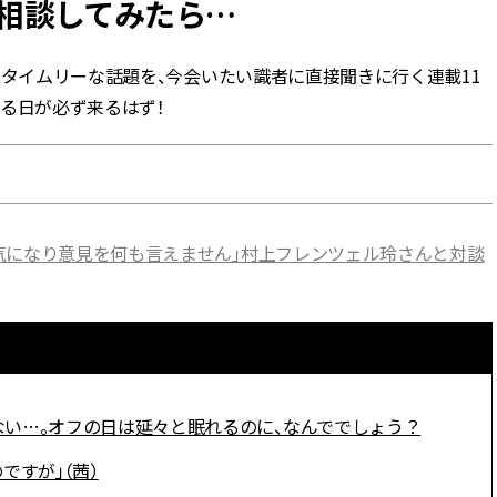
相談してみたら…
BEAUTY
るタイムリーな話題を、今会いたい識者に直接聞きに行く連載11
る日が必ず来るはず！
Aug, 5, 2026
Feb,
BEAUTY
WEDDING
ユニクロ名品も！日焼け対策ガ
結婚式に黒ドレス
チ勢の「ないと無理」なアイテ
ばれで失敗しない
ムハック7選 | CLASSY.[クラッシ
ーを解説 | CLASS
ィ]
気になり意見を何も言えません」村上フレンツェル玲さんと対談
Aug, 5, 2026
Aug,
BEAUTY
WEDDING
忙しい毎日に「うるおいター
【結婚指輪】人気
ボ」を。新【SOFINA BASIC＋】
ング22選｜20〜3
のお手入れでうるおってなめら
エピソードも | CLA
かな肌を目指す | CLASSY.[クラッ
ィ]
シィ]
Aug, 6, 2026
Jun,
い…。オフの日は延々と眠れるのに、なんででしょう？
BEAUTY
WEDDING
【ヘアアクセ6選】手抜きに見え
【一生ものジュエ
ない！アラサーのまとめ髪が垢
存在感が際立つ！
ですが」（茜）
抜ける「即戦力アクセ」たち |
「トゥギャザー」