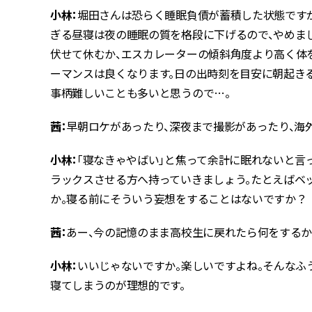
小林：
堀田さんは恐らく睡眠負債が蓄積した状態です
ぎる昼寝は夜の睡眠の質を格段に下げるので、やめま
伏せて休むか、エスカレーターの傾斜角度より高く体
ーマンスは良くなります。日の出時刻を目安に朝起きる
事柄難しいことも多いと思うので…。
茜：
早朝ロケがあったり、深夜まで撮影があったり、海
小林：
「寝なきゃやばい」と焦って余計に眠れないと言
ラックスさせる方へ持っていきましょう。たとえばベ
か。寝る前にそういう妄想をすることはないですか？
茜：
あー、今の記憶のまま高校生に戻れたら何をするか
小林：
いいじゃないですか。楽しいですよね。そんな
寝てしまうのが理想的です。