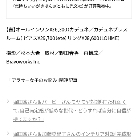
『気持ちいいがきほん』（ともに光文社）が好評発売中。
【茜】オールインワン¥36,300（カデュネ／カデュネプレス
ルーム）ピアス¥29,700（ete）リング¥28,600（LOHME）
撮影／杉本大希 取材／野田春香 再構成／
Bravoworks.Inc
「アラサー女子のお悩み」関連記事
堀田茜さん＆バービーさんモヤモヤ対談「打たれ弱く
て、自己肯定感が低めな世代…どうすれば自分に自信が
持てますか？」
堀田茜さん＆加藤登紀子さんのインテリア対談「完成形