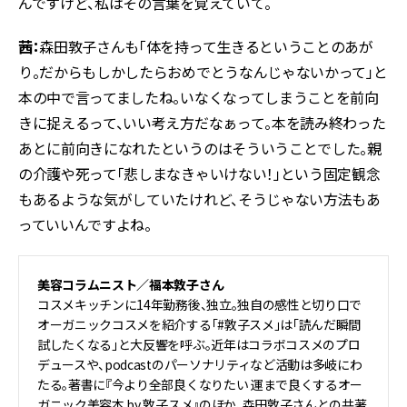
んですけど、私はその言葉を覚えていて。
茜：
森田敦子さんも「体を持って生きるということのあが
り。だからもしかしたらおめでとうなんじゃないかって」と
本の中で言ってましたね。いなくなってしまうことを前向
きに捉えるって、いい考え方だなぁって。本を読み終わった
あとに前向きになれたというのはそういうことでした。親
の介護や死って「悲しまなきゃいけない！」という固定観念
もあるような気がしていたけれど、そうじゃない方法もあ
っていいんですよね。
美容コラムニスト／福本敦子さん
コスメキッチンに14年勤務後、独立。独自の感性と切り口で
オーガニックコスメを紹介する「#敦子スメ」は「読んだ瞬間
試したくなる」と大反響を呼ぶ。近年はコラボコスメのプロ
デュースや、podcastのパーソナリティなど活動は多岐にわ
たる。著書に『今より全部良くなりたい 運まで良くするオー
ガニック美容本 by 敦子スメ』のほか、森田敦子さんとの共著