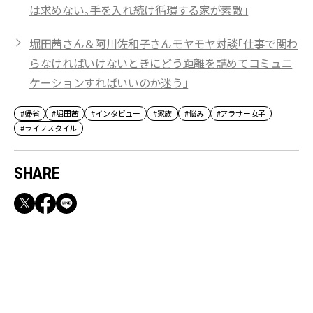
は求めない。手を入れ続け循環する家が素敵」
堀田茜さん＆阿川佐和子さんモヤモヤ対談「仕事で関わ
らなければいけないときにどう距離を詰めてコミュニ
ケーションすればいいのか迷う」
#帰省
#堀田茜
#インタビュー
#家族
#悩み
#アラサー女子
#ライフスタイル
SHARE
RECOMMEND