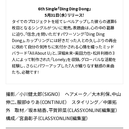
6th Single「Ding Ding Dong」
5月31日（水）リリース！
タイでのプロジェクトを経てレベルアップした彼らの通算6
枚目となるシングルがついに発売。表題曲は、心の中の葛藤
に迫り、「信念」を問いただすパワーソング「Ding Ding
Dong」。カップリングには好きだった人との久しぶりの再会
に改めて自分の気持ちに気付かされる心情を綴ったミッド
バラード「All About U」と、深堀未来・奥田力也・松井利樹の3
人によって制作された「Lonely」を収録。グローバルな活動を
経験し、さらにパワーアップした7人が織りなす魅惑の楽曲
たち、必聴です！
撮影／小川健太郎（SIGNO） ヘアメーク／大木利保、中山
伸二、服部ゆりあ（CONTINUE） スタイリング／中瀬拓
外 取材／坂本結香、平賀鈴菜（CLASSY.ONLINE編集室）
構成／宮島彰子（CLASSY.ONLINE編集室）