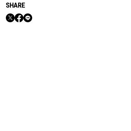
SHARE
RECOMMEND
満員電車も外回りも快適！身軽になれるバッグ
＆スマホショルダー3選
Aug, 10, 2025
CULTURE
MEGUMI さん（43）が経た結婚、出産「お金も