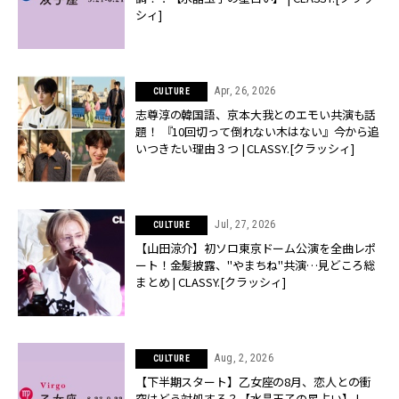
シィ]
Apr, 26, 2026
CULTURE
志尊淳の韓国語、京本大我とのエモい共演も話
題！ 『10回切って倒れない木はない』今から追
いつきたい理由３つ | CLASSY.[クラッシィ]
Jul, 27, 2026
CULTURE
【山田涼介】初ソロ東京ドーム公演を全曲レポ
ート！金髪披露、"やまちね"共演…見どころ総
まとめ | CLASSY.[クラッシィ]
Aug, 2, 2026
CULTURE
【下半期スタート】乙女座の8月、恋人との衝
突はどう対処する？【水晶玉子の星占い】 |