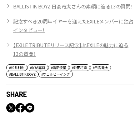
BALLISTIK BOYZ 日髙竜太さんの素顔に迫る13の質問！
記念すべき20周年イヤーを迎えたEXILEメンバーに独占
インタビュー！
【EXILE TRIBUTEリリース記念】Jr.EXILEの魅力に迫る
13の質問！
#松井利樹
#加納嘉将
#海沼流星
#砂田将宏
#日髙竜太
#BALLISTIK BOYZ
#ウェルビーイング
SHARE