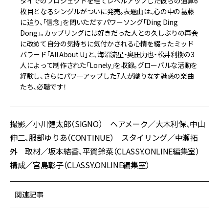
タイでのプロジェクトを経てレベルアップした彼らの通算6
枚目となるシングルがついに発売。表題曲は、心の中の葛藤
に迫り、「信念」を問いただすパワーソング「Ding Ding
Dong」。カップリングには好きだった人との久しぶりの再会
に改めて自分の気持ちに気付かされる心情を綴ったミッド
バラード「All About U」と、海沼流星・奥田力也・松井利樹の3
人によって制作された「Lonely」を収録。グローバルな活動を
経験し、さらにパワーアップした7人が織りなす魅惑の楽曲
たち、必聴です！
撮影／小川健太郎（SIGNO） ヘアメーク／大木利保、中山
伸二、服部ゆりあ（CONTINUE） スタイリング／中瀬拓
外 取材／坂本結香、平賀鈴菜（CLASSY.ONLINE編集室）
構成／宮島彰子（CLASSY.ONLINE編集室）
関連記事