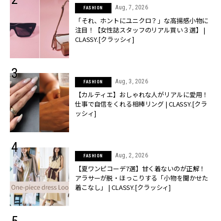
Aug, 7, 2026
FASHION
「それ、ホントにユニクロ？」な高揚感小物に
注目！【女性誌スタッフのリアル買い３選】 |
CLASSY.[クラッシィ]
Aug, 3, 2026
FASHION
【カルティエ】おしゃれな人がリアルに愛用！
仕事で自信をくれる相棒リング | CLASSY.[クラ
ッシィ]
Aug, 2, 2026
FASHION
【夏ワンピコーデ7選】甘く着ないのが正解！
アラサーが脱・ほっこりする「小物を聞かせた
着こなし」 | CLASSY.[クラッシィ]