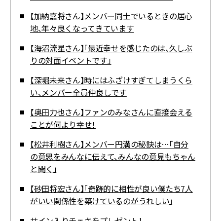
【加納嘉将さん】メンバー同士でいるときの居心
地、年々良くなってきています
【海沼流星さん】「最近幸せを感じたのは、久しぶ
りの対面イベントです」
【深堀未来さん】時にはふざけすぎてしまうくら
い、メンバー全員仲良しです
【奥田力也さん】ファンのみなさんに直接会える
ことが何より幸せ！
【松井利樹さん】メンバー円満の秘訣は…「自分
の意思をみんなに伝えて、みんなの意見もちゃん
と聞く」
【砂田将宏さん】「奇跡的に相性が良い僕たち7人
がいい関係性を築けているのがうれしい」
サイン入りチェキをプレゼント！