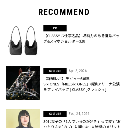
RECOMMEND
【CLASSY.お仕事名品】収納力のある優秀バッ
グ&スマホショルダー3選
Apr, 2, 2026
CULTURE
【詳細レポ】デビュー6周年
SixTONES『MILESixTONES』横浜アリーナ公演
をプレイバック | CLASSY.[クラッシィ]
Feb, 24, 2026
CULTURE
30代女子の「1人でいるのが好き」って変？“お
ひとりさま”のプロに聞いた1人時間のメリット