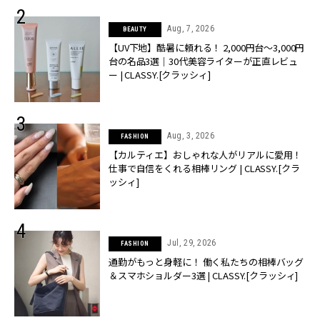
Aug, 7, 2026
BEAUTY
【UV下地】酷暑に頼れる！ 2,000円台〜3,000円
台の名品3選｜30代美容ライターが正直レビュ
ー | CLASSY.[クラッシィ]
Aug, 3, 2026
FASHION
【カルティエ】おしゃれな人がリアルに愛用！
仕事で自信をくれる相棒リング | CLASSY.[クラ
ッシィ]
Jul, 29, 2026
FASHION
通勤がもっと身軽に！ 働く私たちの相棒バッグ
＆スマホショルダー3選 | CLASSY.[クラッシィ]