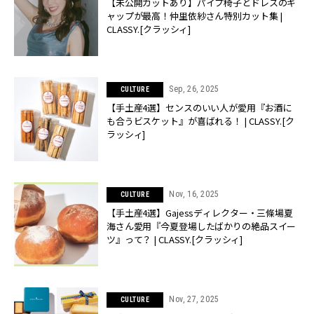
【未公開カットあり】パイプ椅子とドレスのギ
ャップが最高！仲里依紗さん特別カット集 |
CLASSY.[クラッシィ]
Sep, 26, 2025
CULTURE
【手土産4選】センスのいい人が愛用『お酒に
も合うビスケット』が喜ばれる！ | CLASSY.[ク
ラッシィ]
Nov, 16, 2025
CULTURE
【手土産4選】Gajessディレクター・三條場夏
海さん愛用『今夏登場したばかりの絶品スイー
ツ』って？ | CLASSY.[クラッシィ]
Nov, 27, 2025
CULTURE