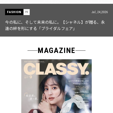
FASHION
PR
Jul, 15,2026
【ICB】人気インフルエンサーと共同制作! 週5で着たく
なる「名品ブラウス」２選
MAGAZINE