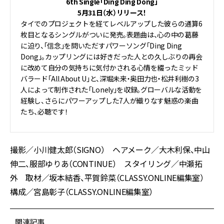
6th Single「Ding Ding Dong」
5月31日（水）リリース！
タイでのプロジェクトを経てレベルアップした彼らの通算6
枚目となるシングルがついに発売。表題曲は、心の中の葛藤
に迫り、「信念」を問いただすパワーソング「Ding Ding
Dong」。カップリングには好きだった人との久しぶりの再会
に改めて自分の気持ちに気付かされる心情を綴ったミッド
バラード「All About U」と、深堀未来・奥田力也・松井利樹の3
人によって制作された「Lonely」を収録。グローバルな活動を
経験し、さらにパワーアップした7人が織りなす魅惑の楽曲
たち、必聴です！
撮影／小川健太郎（SIGNO） ヘアメーク／大木利保、中山
伸二、服部ゆりあ（CONTINUE） スタイリング／中瀬拓
外 取材／坂本結香、平賀鈴菜（CLASSY.ONLINE編集室）
構成／宮島彰子（CLASSY.ONLINE編集室）
関連記事