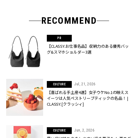
RECOMMEND
【CLASSY.お仕事名品】収納力のある優秀バッ
グ&スマホショルダー3選
Jul, 21, 2026
CULTURE
【喜ばれる手土産4選】女子ウケNo.1の映えス
イーツは人気ペストリーブティックの名品！ |
CLASSY.[クラッシィ]
Jun, 2, 2026
CULTURE