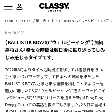
HOME
CULTURE
推し活
【BALLISTIK BOYZの“ウェルビー
May, 30,2023
【BALLISTIK BOYZの“ウェルビーイング”】加納
嘉将さん「幸せな時間は数日後に振り返ってしみ
じみ感じるタイプです」
2022年8月よりタイへ活動拠点を移して武者修行を行い、
ひとまわりパワーアップして日本への帰国を果たした
BALLISTIK BOYZ。さまざまな経験を積むことでより一層
魅力が増した7人に“ウェルビーイング”をキーワードにイ
ンタビュー。5月31日にリリースを控えた新曲「Ding Ding
Dong」についての裏話も教えてもらました。2人目に登場す
るのは、力強い声と滲み出る優しさのギャップが魅力の加