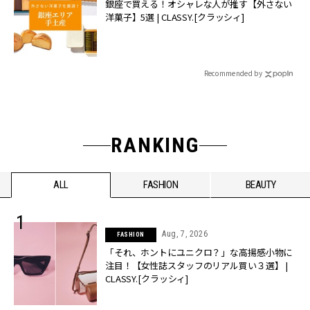
銀座で買える！オシャレな人が推す【外さない
洋菓子】5選 | CLASSY.[クラッシィ]
Recommended by
RANKING
ALL
FASHION
BEAUTY
Aug, 7, 2026
FASHION
「それ、ホントにユニクロ？」な高揚感小物に
注目！【女性誌スタッフのリアル買い３選】 |
CLASSY.[クラッシィ]