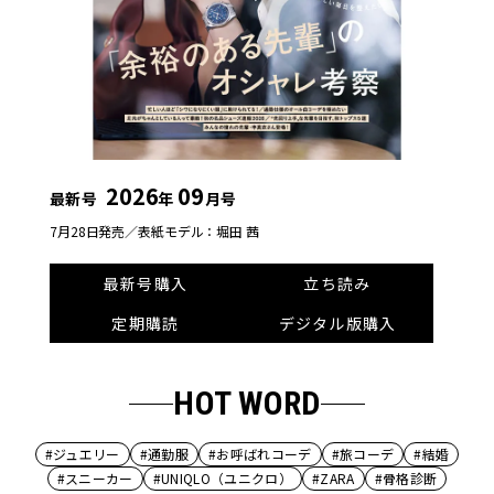
2026
09
最新号
年
月号
7月28日発売／
表紙モデル：堀田 茜
最新号購入
立ち読み
定期購読
デジタル版購入
HOT WORD
#ジュエリー
#通勤服
#お呼ばれコーデ
#旅コーデ
#結婚
#スニーカー
#UNIQLO（ユニクロ）
#ZARA
#骨格診断