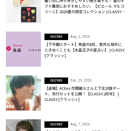
暑い日に持ち歩きしやすい焼き菓子も！ 夏のギ
フト難民におすすめしたい、【ピエール マルコ
リーニ】2026夏の限定コレクション | CLASSY.
[クラッシィ]
Aug, 2, 2026
CULTURE
【下半期スタート】魚座の8月、意外な相手に
ときめくことも【水晶玉子の星占い】 | CLASSY.
[クラッシィ]
Dec, 25, 2025
CULTURE
【速報】ACEes 作間龍斗さんと下北沢昼デー
ト、先行カットを公開！【CLASSY.2月号】 |
CLASSY.[クラッシィ]
Aug, 7, 2026
CULTURE