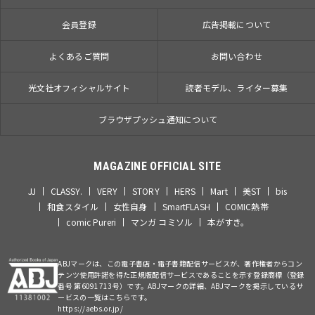
会員登録
広告掲載について
よくあるご質問
お問い合わせ
光文社オフィシャルサイト
読者モデル、ライター募集
ブラウザプッシュ通知について
MAGAZINE OFFICIAL SITE
JJ
CLASSY.
VERY
STORY
HERS
Mart
美ST
bis
和食スタイル
女性自身
SmartFLASH
COMIC熱帯
comic Pureri
マンガ コミソル
本がすき。
ABJマークは、この電子書店・電子書籍配信サービスが、著作権者からコン
テンツ使用許諾を得た正規版配信サービスであることを示す登録商標（登録
番号 第6091713号）です。ABJマークの詳細、ABJマークを掲示しているサ
ービスの一覧はこちらです。
https://aebs.or.jp/