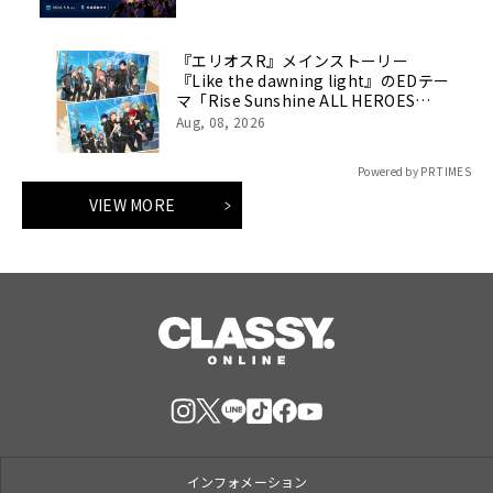
『エリオスR』メインストーリー
『Like the dawning light』のEDテー
マ「Rise Sunshine ALL HEROES
Ver.」がフルサイズ配信決定！
Aug, 08, 2026
Powered by PR TIMES
VIEW MORE
インフォメーション