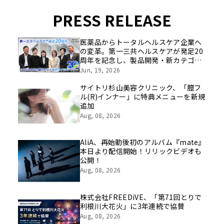
PRESS RELEASE
医薬品からトータルヘルスケア企業へ
の変革。第一三共ヘルスケアが発足20
周年を記念し、製品開発・新カテゴリ
挑戦の舞台や旧社統合時のエピソード
Jun, 19, 2026
を社員の想いとともに振り返る特別映
像を公開！
サイトリ杉山美容クリニック、「膣フ
ル(R)インナー」に特典メニューを新規
追加
Aug, 08, 2026
AliA、再始動後初のアルバム『mate』
本日より配信開始！リリックビデオも
公開！
Aug, 08, 2026
株式会社FREEDiVE、「第71回とりで
利根川大花火」に3年連続で協賛
Aug, 08, 2026