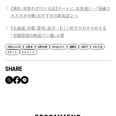
【東京、気負わず行ける店】デートに、女友達と…「洗練さ
れたネオ中華」おすすめの新名店２つ
【北海道、京都、愛知、金沢…】パン好きがおすすめする
「全国屈指の絶品パン屋」４選
#旅CLASSY
#週末
#週末旅
#お出かけ
#趣味
#旅行
#女子会
#デート
#スイーツ
SHARE