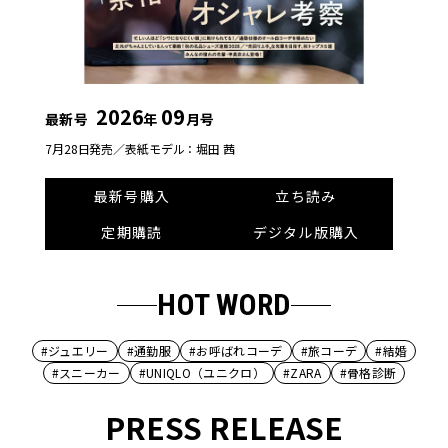
2026
09
最新号
年
月号
7月28日発売／
表紙モデル：堀田 茜
最新号購入
立ち読み
定期購読
デジタル版購入
HOT WORD
#ジュエリー
#通勤服
#お呼ばれコーデ
#旅コーデ
#結婚
#スニーカー
#UNIQLO（ユニクロ）
#ZARA
#骨格診断
PRESS RELEASE