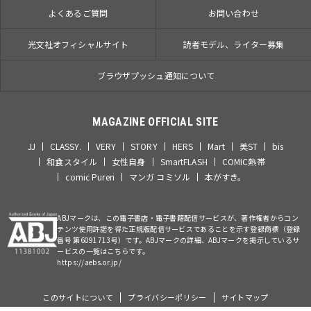
よくあるご質問
お問い合わせ
光文社オフィシャルサイト
読者モデル、ライター募集
ブラウザプッシュ通知について
MAGAZINE OFFICIAL SITE
JJ
CLASSY.
VERY
STORY
HERS
Mart
美ST
bis
和食スタイル
女性自身
SmartFLASH
COMIC熱帯
comic Pureri
マンガ コミソル
本がすき。
ABJマークは、この電子書店・電子書籍配信サービスが、著作権者からコン
テンツ使用許諾を得た正規版配信サービスであることを示す登録商標（登録
番号 第6091713号）です。ABJマークの詳細、ABJマークを掲示しているサ
ービスの一覧はこちらです。
https://aebs.or.jp/
このサイトについて
プライバシーポリシー
サイトマップ