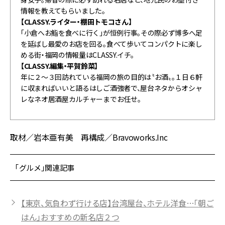
情報を教えてもらいました。
【CLASSY.ライター・棚田トモコさん】
「小倉へお鮨を食べに行く」が恒例行事。その際必ず博多へ足
を延ばし最愛のお店を回る。食べて歩いてコンパクトに楽し
める街・福岡の情報量はCLASSY.イチ。
【CLASSY.編集・平賀鈴菜】
年に２～３回訪れている福岡の旅の目的は〝お酒〟。１日６軒
に収まればいいと語るはしご酒強者で、屋台ネタからオシャ
レなネオ居酒屋カルチャーまでお任せ。
取材／岩本亜有美 再構成／Bravoworks.Inc
「グルメ」関連記事
【東京、気負わず行ける店】台湾屋台、ホテル洋食…「朝ご
はん」おすすめの新名店２つ