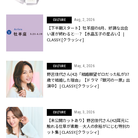
Aug, 2, 2026
CULTURE
【下半期スタート】牡羊座の8月、好調な出会
い運が終わると…？【水晶玉子の星占い】 |
CLASSY.[クラッシィ]
May, 4, 2026
CULTURE
野呂佳代さん(42)「結婚願望ゼロだった私が37
歳で結婚した理由」【ドラマ『銀河の一票』出
演中】 | CLASSY.[クラッシィ]
May, 3, 2026
CULTURE
【未公開カットあり】野呂佳代さん(42)耳元に
触れる仕草が素敵…大人の余裕がにじむ特別カ
ット集 | CLASSY.[クラッシィ]