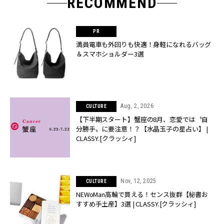
RECOMMEND
満員電車も外回りも快適！身軽になれるバッグ
＆スマホショルダー3選
Aug, 2, 2026
CULTURE
【下半期スタート】蟹座の8月、恋愛では〝自
分勝手〟に要注意！？【水晶玉子の星占い】 |
CLASSY.[クラッシィ]
Nov, 12, 2025
CULTURE
NEWoMan高輪で買える！センス抜群【秘書お
すすめ手土産】3選 | CLASSY.[クラッシィ]