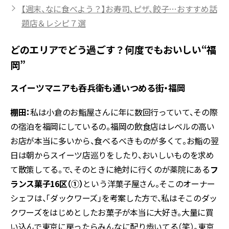
【週末、なに食べよう？】お寿司、ピザ、餃子…おすすめ話
題店＆レシピ７選
どのエリアでどう過ごす？何度でもおいしい“福
岡”
スイーツマニアも呑兵衛も通いつめる街・福岡
棚田：
私は小倉のお鮨屋さんに年に数回行っていて、その際
の宿泊を福岡にしているの。福岡の飲食店はレベルの高い
お店が本当に多いから、食べるべきものが多くて。お鮨の翌
日は朝からスイーツ店巡りをしたり、おいしいものを求め
て散策してる。で、そのときに絶対に行くのが薬院にある
フ
ランス菓子16区（①）
という洋菓子屋さん。そこのオーナー
シェフは、「ダックワーズ」を考案した方で、私はそこのダッ
クワーズをはじめとしたお菓子が本当に大好き。大量に買
い込んで東京に戻ったらみんなに配り歩いてる（笑）。東京