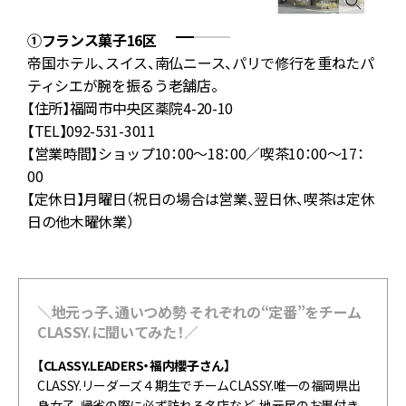
①フランス菓子16区
帝国ホテル、スイス、南仏ニース、パリで修行を重ねたパ
ティシエが腕を振るう老舗店。
ジ
【住所】福岡市中央区薬院4-20-10
【TEL】092-531-3011
の
【営業時間】ショップ10：00～18：00／喫茶10：00～17：
00
【
【定休日】月曜日（祝日の場合は営業、翌日休、喫茶は定休
【
日の他木曜休業）
日
＼地元っ子、通いつめ勢 それぞれの“定番”をチーム
CLASSY.に聞いてみた！／
【CLASSY.LEADERS・福内櫻子さん】
CLASSY.リーダーズ４期生でチームCLASSY.唯一の福岡県出
身女子。帰省の際に必ず訪れる名店など、地元民のお墨付き