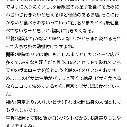
では手に入りにくいし、季節限定のお菓子を食べるために
わざわざ行きたいと思えるほど価値のあるお店。そこに行
かないと食べられないっていう特別感がまたイイ。最近食
べてないなーと思うと、福岡に行きたくなる。
平賀：
福岡に行かないと味わえない、だからまた訪れる――それ
って大事な旅の動機付けですよね。
棚田：
薬院エリアは他にもこじんまりとしたスイーツ店が
多くて、みんなも好きだと思う。16区とセットで訪れている
天神の
ヴェローナ（②）
という老舗のイタリアンもおすす
め。ここのピザは生地がパリっと薄くて絶品。ピザを食べる
ならココって決めているから、東京でピザ、ほぼ食べないも
ん。
福内：
東京よりおいしいピザ！それは福岡出身の人間として
もうれしいです。
平賀：
福岡って割と街がコンパクトだから、お店巡りもしや
すいですよね。