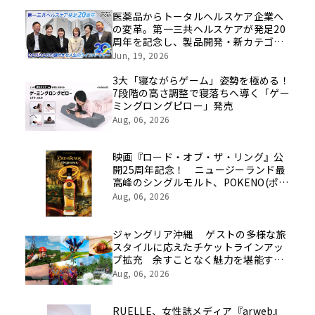
医薬品からトータルヘルスケア企業へ
の変革。第一三共ヘルスケアが発足20
周年を記念し、製品開発・新カテゴリ
挑戦の舞台や旧社統合時のエピソード
Jun, 19, 2026
を社員の想いとともに振り返る特別映
像を公開！
3大「寝ながらゲーム」姿勢を極める！
7段階の高さ調整で寝落ちへ導く「ゲー
ミングロングピロー」発売
Aug, 06, 2026
映画『ロード・オブ・ザ・リング』公
開25周年記念！ ニュージーランド最
高峰のシングルモルト、POKENO(ポケ
ノ)より 数量限定ウイスキー「リング
Aug, 06, 2026
ベアラー」が誕生
ジャングリア沖縄 ゲストの多様な旅
スタイルに応えたチケットラインアッ
プ拡充 余すことなく魅力を堪能する
「ロイヤルチケット」新登場
Aug, 06, 2026
RUELLE、女性誌メディア『arweb』