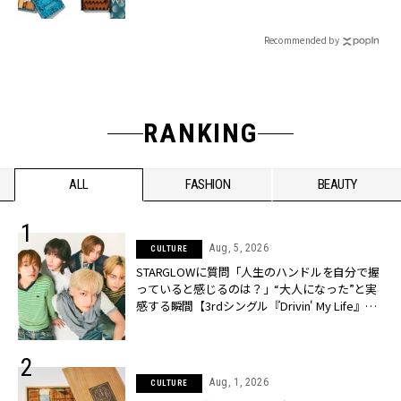
Recommended by
RANKING
ALL
FASHION
BEAUTY
Aug, 5, 2026
CULTURE
STARGLOWに質問「人生のハンドルを自分で握
っていると感じるのは？」“大️人になった”と実
感する瞬間【3rdシングル『Drivin' My Life』発
売】 | CLASSY.[クラッシィ]
Aug, 1, 2026
CULTURE