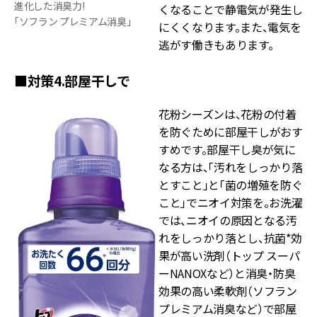
進化した消臭力!
くなることで静電気が発生し
「ソフラン プレミアム消臭」
にくくなります。また、電気を
逃がす働きもあります。
■対策4.部屋干しで
花粉シーズンは、花粉の付着
を防ぐために部屋干しがおす
すめです。部屋干し臭が気に
なる方は、「汚れをしっかり落
とすこと」と「菌の増殖を防ぐ
こと」でニオイ対策を。お洗濯
では、ニオイの原因となる汚
れをしっかり落とし、抗菌*効
果が高い洗剤（トップ スーパ
ーNANOXなど）と消臭・防臭
効果の高い柔軟剤（ソフラン
プレミアム消臭など）で部屋