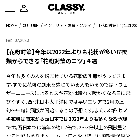
HOME
CULTURE
インテリア・家電・クルマ
【花粉対策】今年は20
Feb, 07,2023
【花粉対策】今年は2022年よりも花粉が多い!?衣
類からできる「花粉対策のコツ」４選
今年も多くの人を悩ませている
花粉の季節
がやってきま
す。すでに花粉の到来を感じている人もいるのでは？ウェ
ザーニュースによるとスギ花粉は晴れて暖かくなる日に飛
びやすく、西・東日本太平洋側では早いエリアで2月の上
旬〜中旬に飛散が開始するとの予想です。また、
スギ・ヒノ
キ花粉は関東から西日本では2022年よりも多くなる予想
です。西日本では前年の約1.7倍で、2～3倍以上の飛散量と
なる地域もあります。一方、北日本や北陸では飛散量が減少