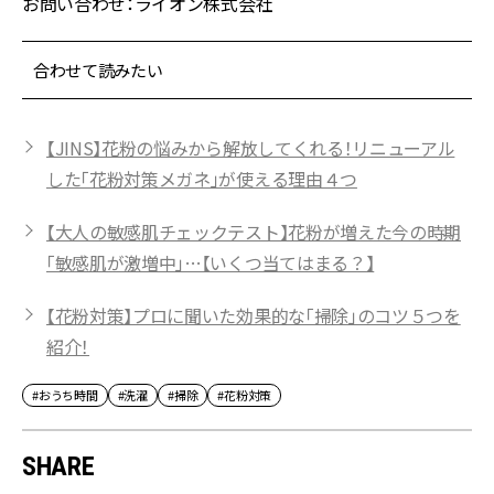
お問い合わせ：ライオン株式会社
合わせて読みたい
【JINS】花粉の悩みから解放してくれる！リニューアル
した「花粉対策メガネ」が使える理由４つ
【大人の敏感肌チェックテスト】花粉が増えた今の時期
「敏感肌が激増中」…【いくつ当てはまる？】
【花粉対策】プロに聞いた効果的な「掃除」のコツ５つを
紹介！
#おうち時間
#洗濯
#掃除
#花粉対策
SHARE