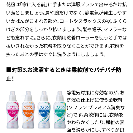
花粉は「家に入る前」に手または洋服ブラシで出来るだけ払
い落としましょう。肩や腕だけでなく、静電気が発生しやす
いかばんがこすれる部分、コートやスラックスの裾、ふくら
はぎの部分をしっかり払いましょう。髪や帽子、マフラーな
ども忘れずに。さらに、衣類用粘着ローラーを使うと手では
払いきれなかった花粉を取り除くことができます。花粉を
払ったあとの手はすぐに洗うようにしましょう。
■対策3.お洗濯するときは柔軟剤でパチパチ防
止！
静電気対策に有効なのが、お
洗濯の仕上げに使う柔軟剤
(ソフラン プレミアム消臭な
ど)です。柔軟剤には、衣類を
やわらかくしたり、繊維の表
面を滑らかにし、すべりが良