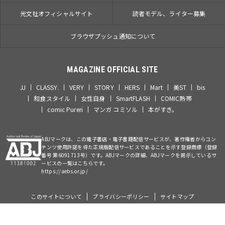
光文社オフィシャルサイト
読者モデル、ライター募集
ブラウザプッシュ通知について
MAGAZINE OFFICIAL SITE
JJ
CLASSY.
VERY
STORY
HERS
Mart
美ST
bis
和食スタイル
女性自身
SmartFLASH
COMIC熱帯
comic Pureri
マンガ コミソル
本がすき。
ABJマークは、この電子書店・電子書籍配信サービスが、著作権者からコン
テンツ使用許諾を得た正規版配信サービスであることを示す登録商標（登録
番号 第6091713号）です。ABJマークの詳細、ABJマークを掲示しているサ
ービスの一覧はこちらです。
https://aebs.or.jp/
このサイトについて
プライバシーポリシー
サイトマップ
©Kobunsha Co., Ltd. All Rights Reserved.