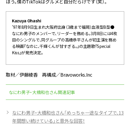
ほう。僕のTikTokはグルメと自分だらけです（笑）。
Kazuya Ohashi
’97年8月9日生まれ大阪府出身（3歳まで福岡）血液型B型●
なにわ男子のメンバーで、リーダーを務める。3月8日には4枚
目のシングルで、同グループの高橋恭平さんが初主演を務め
る映画『なのに、千輝くんが甘すぎる。』の主題歌『Special
Kiss』が発売決定。
取材／伊藤綾香 再構成／Bravoworks.Inc
なにわ男子・大橋和也さん関連記事
なにわ男子・大橋和也さん「めっちゃ一途なタイプで、13
年間想い続けている」と意外な回答！