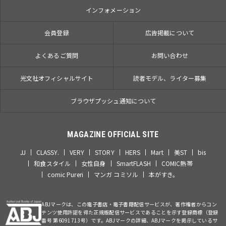
インフォメーション
会員登録
広告掲載について
よくあるご質問
お問い合わせ
光文社オフィシャルサイト
読者モデル、ライター募集
ブラウザプッシュ通知について
MAGAZINE OFFICIAL SITE
JJ
CLASSY.
VERY
STORY
HERS
Mart
美ST
bis
和食スタイル
女性自身
SmartFLASH
COMIC熱帯
comic Pureri
マンガ コミソル
本がすき。
ABJマークは、この電子書店・電子書籍配信サービスが、著作権者からコン
テンツ使用許諾を得た正規版配信サービスであることを示す登録商標（登録
番号 第6091713号）です。ABJマークの詳細、ABJマークを掲示しているサ