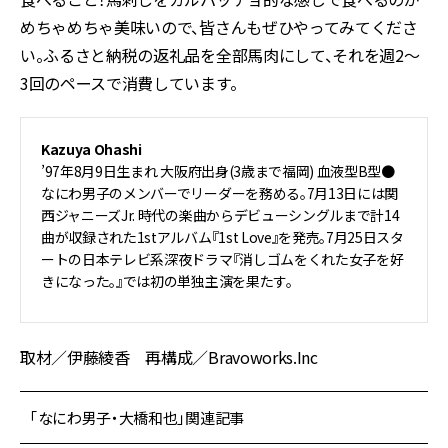
めちゃめちゃ美味いので、皆さんもぜひやってみてくださ
い。ふるさと納税の返礼品を全部馬肉にして、それを週2〜
3回のペースで消費しています。
Kazuya Ohashi
’97年8月9日生まれ 大阪府出身(3歳まで福岡) 血液型B型●
なにわ男子のメンバーでリーダーを務める。7月13日には関
西ジャニーズJr. 時代の楽曲からデビューシングルまで計14
曲が収録された1stアルバム『1st Love』を発売。7月25日スタ
ートの日本テレビ系深夜ドラマ『消しゴムをくれた女子を好
きになった。』では初の単独主演を果たす。
取材／伊藤綾香 再構成／Bravoworks.Inc
「なにわ男子・大橋和也」関連記事