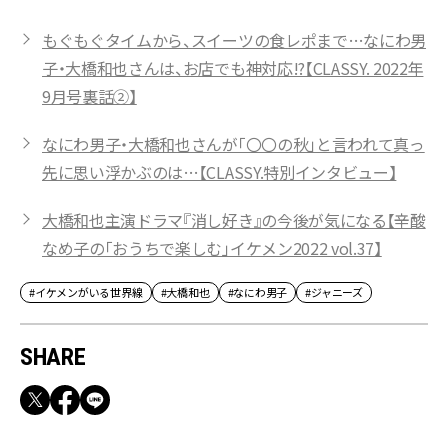
もぐもぐタイムから、スイーツの食レポまで…なにわ男
子・大橋和也さんは、お店でも神対応!?【CLASSY. 2022年
9月号裏話②】
なにわ男子・大橋和也さんが「〇〇の秋」と言われて真っ
先に思い浮かぶのは…【CLASSY.特別インタビュー】
大橋和也主演ドラマ『消し好き』の今後が気になる【辛酸
なめ子の「おうちで楽しむ」イケメン2022 vol.37】
#イケメンがいる世界線
#大橋和也
#なにわ男子
#ジャニーズ
SHARE