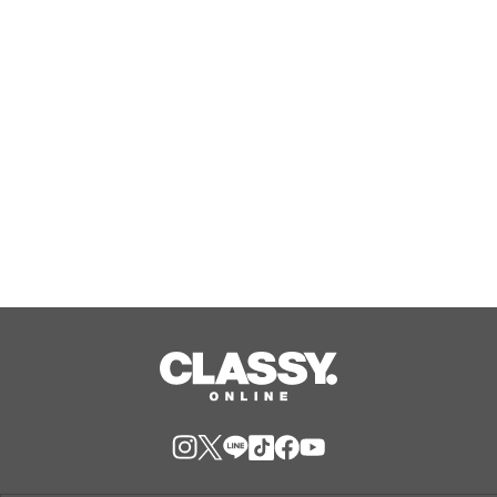
FESTIVAL「天和」2026』 第3弾ゲス
ト解禁！
Aug, 08, 2026
【本編無料公開】大人気小説をドラマ
化！イギリスの骨太ミステリードラマ
『シェトランド 離島の殺人捜査官』
を、第2話まで8/7（金）20:00～隔週1
Aug, 08, 2026
話ずつ無料配信！