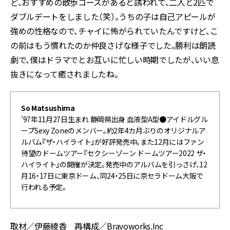
ど、おすすめの散歩コースがあると誘われて、二人と2匹で
ダブルデートをしました（笑）。うちの子は自己アピールが
強めの性格なので、チャイに怖がられていたんですけど、こ
の前はもう慣れたのか仲良さげな様子でした。勝利は朗読
劇で、僕はドラマでとお互いに忙しい時期でしたが、いい息
抜きになって癒されましたね。
So Matsushima
’97年11月27日生まれ 静岡県出身 血液型A型●アイドルグル
ープSexy Zoneのメンバー。約2年4カ月ぶりのオリジナルア
ルバム『ザ・ハイライト』が好評発売中。また12月にはファン
待望のドームツアー『セクシーゾーン ドームツアー2022 ザ・
ハイライト』の開催が決定。発売中のアルバムを引っさげ、12
月16・17日に東京ドーム、同24・25日に京セラドーム大阪で
行われる予定。
取材／伊藤綾香 再構成／Bravoworks.Inc