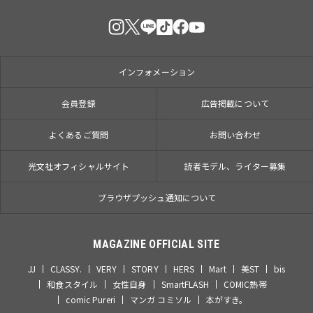
インフォメーション
会員登録
広告掲載について
よくあるご質問
お問い合わせ
光文社オフィシャルサイト
読者モデル、ライター募集
ブラウザプッシュ通知について
MAGAZINE OFFICIAL SITE
JJ
CLASSY.
VERY
STORY
HERS
Mart
美ST
bis
和食スタイル
女性自身
SmartFLASH
COMIC熱帯
comic Pureri
マンガ コミソル
本がすき。