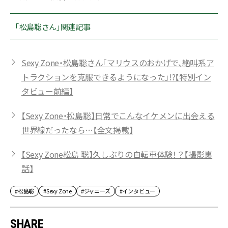
「松島聡さん」関連記事
Sexy Zone・松島聡さん「マリウスのおかげで、絶叫系ア
トラクションを克服できるようになった」!?【特別イン
タビュー前編】
【Sexy Zone・松島聡】日常でこんなイケメンに出会える
世界線だったなら…【全文掲載】
【Sexy Zone松島 聡】久しぶりの自転車体験！？【撮影裏
話】
#松島聡
#Sexy Zone
#ジャニーズ
#インタビュー
SHARE