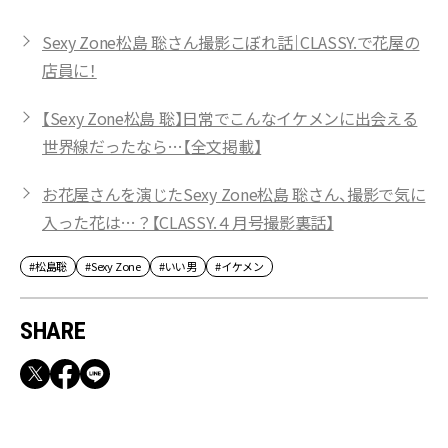
Sexy Zone松島 聡さん撮影こぼれ話｜CLASSY.で花屋の
店員に！
【Sexy Zone松島 聡】日常でこんなイケメンに出会える
世界線だったなら…【全文掲載】
お花屋さんを演じたSexy Zone松島 聡さん、撮影で気に
入った花は…？【CLASSY.４月号撮影裏話】
#松島聡
#Sexy Zone
#いい男
#イケメン
SHARE