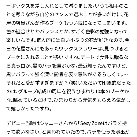
ーボックスを差し入れとして贈りました。いつも相手のこ
とを考えながら自分のセンスで選ぶことが多いだけに、花
屋の店員さんが作るブーケもつい気になってしまいます。
色の組合せとかバランスとか、すごく色彩の勉強になって
楽しいんです。個人的には白い小ぶりの花が好きなので、今
日の花屋さんにもあったワックスフラワーは、見つけると
ブーケに入れることが多いですね。デートで女性に贈るな
ら真っ白か、黒のバラを選ぶかな。最近知ったんですけど、
黒いバラって強く深い愛情を表す意味があるらしくて。…
それだと愛が重すぎますか？（笑）いただいて印象的だった
のは、グループ結成10周年を祝うひまわり10本のブーケか
な。眺めているだけで、ひまわりから元気をもらえる気がし
て嬉しかったですね。
デビュー当時はジャニーさんから「Sexy Zoneはバラを持
って歌いなさい」と言われていたので、バラを使った演出が