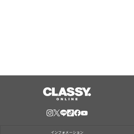
「ロイヤルチケット」新登場
Aug, 06, 2026
RUELLE、女性誌メディア『arweb』
にてアクティブウェア6型が掲載
Aug, 06, 2026
インフォメーション