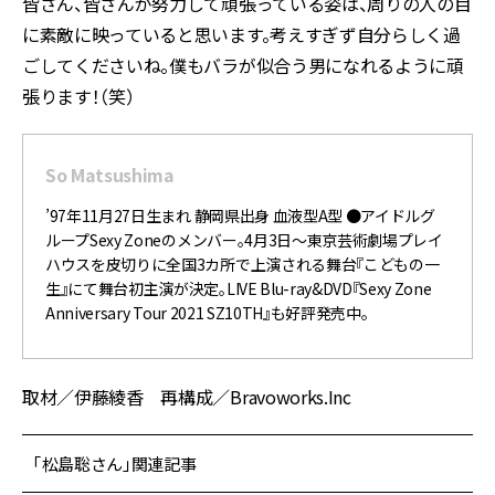
皆さん、皆さんが努力して頑張っている姿は、周りの人の目
に素敵に映っていると思います。考えすぎず自分らしく過
ごしてくださいね。僕もバラが似合う男になれるように頑
張ります！（笑）
So Matsushima
’97年11月27日生まれ 静岡県出身 血液型A型 ●アイドルグ
ループSexy Zoneのメンバー。4月3日〜東京芸術劇場プレイ
ハウスを皮切りに全国3カ所で上演される舞台『こどもの一
生』にて舞台初主演が決定。LIVE Blu-ray&DVD『Sexy Zone
Anniversary Tour 2021 SZ10TH』も好評発売中。
取材／伊藤綾香 再構成／Bravoworks.Inc
「松島聡さん」関連記事