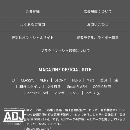
会員登録
広告掲載について
よくあるご質問
お問い合わせ
光文社オフィシャルサイト
読者モデル、ライター募集
ブラウザプッシュ通知について
MAGAZINE OFFICIAL SITE
JJ
CLASSY.
VERY
STORY
HERS
Mart
美ST
bis
和食スタイル
女性自身
SmartFLASH
COMIC熱帯
comic Pureri
マンガ コミソル
本がすき。
ABJマークは、この電子書店・電子書籍配信サービスが、著作権者からコン
テンツ使用許諾を得た正規版配信サービスであることを示す登録商標（登録
番号 第6091713号）です。ABJマークの詳細、ABJマークを掲示しているサ
ービスの一覧はこちらです。
https://aebs.or.jp/