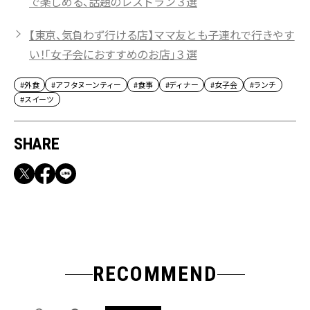
で楽しめる、話題のレストラン３選
【東京、気負わず行ける店】ママ友とも子連れで行きやす
い！「女子会におすすめのお店」３選
#外食
#アフタヌーンティー
#食事
#ディナー
#女子会
#ランチ
#スイーツ
SHARE
RECOMMEND