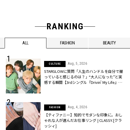
RANKING
ALL
FASHION
BEAUTY
Aug, 5, 2026
CULTURE
STARGLOWに質問「人生のハンドルを自分で握
っていると感じるのは？」“大️人になった”と実
感する瞬間【3rdシングル『Drivin' My Life』発
売】 | CLASSY.[クラッシィ]
Aug, 4, 2026
FASHION
【ティファニー】知的でモダンな印象に。おし
ゃれな人が選んだお仕事リング | CLASSY.[クラ
ッシィ]