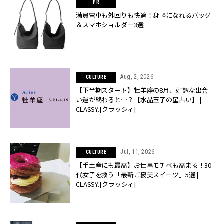
満員電車も外回りも快適！身軽になれるバッグ
＆スマホショルダー3選
Aug, 2, 2026
CULTURE
【下半期スタート】牡羊座の8月、好調な出会
い運が終わると…？【水晶玉子の星占い】 |
CLASSY.[クラッシィ]
Jul, 11, 2026
CULTURE
【手土産にも最高】お仕事モチベも高まる！30
代女子を救う「最新ご褒美スイーツ」5選 |
CLASSY.[クラッシィ]