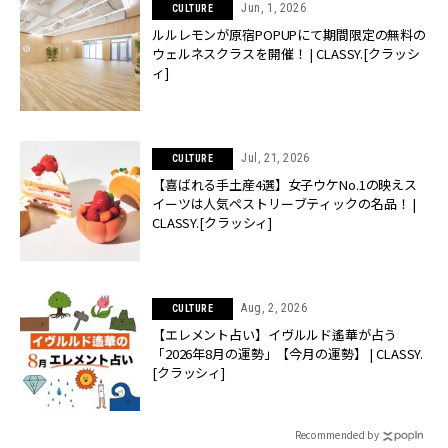
Jun, 1, 2026
CULTURE
ルルレモンが原宿POPUPにて期間限定の無料の
ウェルネスクラスを開催！ | CLASSY.[クラッシ
ィ]
Jul, 21, 2026
CULTURE
【喜ばれる手土産4選】女子ウケNo.1の映えス
イーツは人気ペストリーブティックの名品！ |
CLASSY.[クラッシィ]
Aug, 2, 2026
CULTURE
【エレメント占い】イヴルルド遙華が占う
「2026年8月の運勢」【今月の運勢】 | CLASSY.
[クラッシィ]
Recommended by