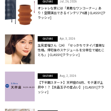
Jul, 26, 2026
CULTURE
オシャレな家には「素敵なワンコーナー」あ
り！空間演出できるインテリア6選 | CLASSY.[ク
ラッシィ]
Apr, 3, 2026
CULTURE
生見愛瑠さん（24）「せっかちでタイパ重視な
性格。帰宅後のスケジュールを分単位で組むこ
とも」 | CLASSY.[クラッシィ]
Aug, 2, 2026
CULTURE
【下半期スタート】天秤座の8月、モテ運が上
昇中！？【水晶玉子の星占い】 | CLASSY.[クラ
ッシィ]