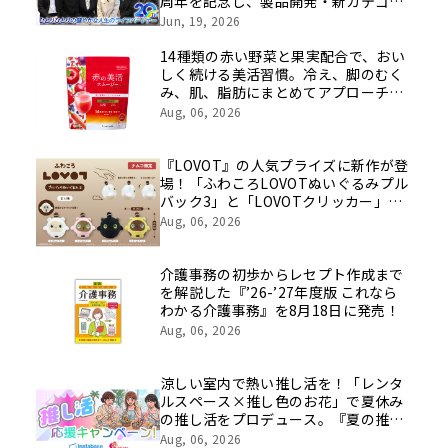
周年を記念し、製品開発・新カテゴリ
挑戦の舞台や旧社統合時のエピソード
Jun, 19, 2026
を社員の想いとともに振り返る特別映
像を公開！
14種類の赤い野菜と果実配合で、おい
しく続ける美活習慣。冷え、脚のむく
み、肌、脂肪にまとめてアプローチす
る機能性表示食品が新登場
Aug, 06, 2026
『LOVOT』の人気プライズに新作が登
場！「ふわころLOVOTぬいぐるみプル
バック3」と「LOVOTクリッカー」が
全国のバンダイナムコアミューズメン
Aug, 06, 2026
ト施設に順次登場
介護事務の初歩からレセプト作成まで
を解説した『’26-’27年度版 これなら
わかる介護事務』を8月18日に発売！
Aug, 06, 2026
涼しい室内で熱い推し活を！「レンタ
ルスペース×推し色のお花」で夏休み
の推し活をプロデュース。『夏の推し
活応援キャンペーン』イーフローラと
Aug, 06, 2026