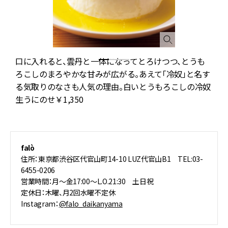
口に入れると、雲丹と一体になってとろけつつ、とうも
ろこしのまろやかな甘みが広がる。あえて「冷奴」と名す
る気取りのなさも人気の理由。白いとうもろこしの冷奴
生うにのせ￥1,350
falò
住所：東京都渋谷区代官山町14-10 LUZ代官山B1 TEL:03-
6455-0206
営業時間：月～金17:00～L.O.21:30 土日祝
定休日：木曜、月2回水曜不定休
Instagram：
@falo_daikanyama