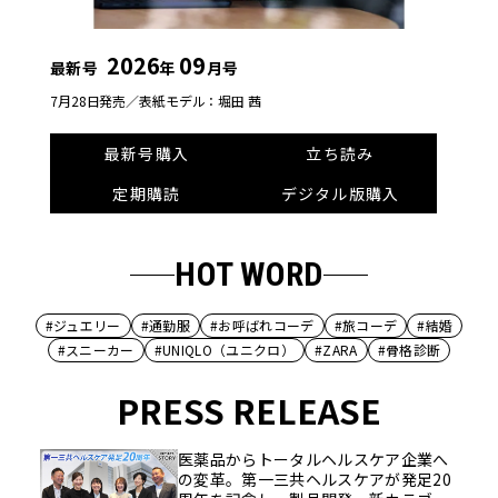
2026
09
最新号
年
月号
7月28日発売／
表紙モデル：堀田 茜
最新号購入
立ち読み
定期購読
デジタル版購入
HOT WORD
#ジュエリー
#通勤服
#お呼ばれコーデ
#旅コーデ
#結婚
#スニーカー
#UNIQLO（ユニクロ）
#ZARA
#骨格診断
PRESS RELEASE
医薬品からトータルヘルスケア企業へ
の変革。第一三共ヘルスケアが発足20