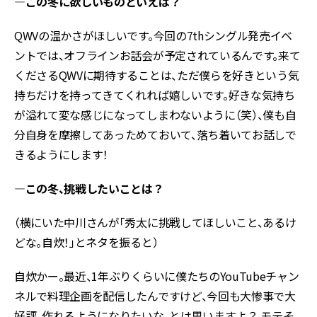
―この冬に欲しいものといえば？
QWVの温かさがほしいです。今回の7thシングル発売イベ
ントでは、オフラインお話会が予定されているんです。来て
くださるQWVに期待することは、ただ僕らを好きという気
持ちだけを持ってきてくれれば嬉しいです。好きな気持ち
が溢れて変な感じになってしまわないように（笑）、僕も自
分自身を摩擦してあっためておいて、落ち着いてお話しで
きるようにします！
―この冬、挑戦したいことは？
（横にいた中川さんが「秀太に挑戦してほしいこと、あるけ
どな。自炊！」とネタを振ると）
自炊かー。最近、1年ぶりくらいに僕たちのYouTubeチャン
ネルで料理企画を配信したんですけど、今回も大惨事で大
好評。作れるようになりたいな、とは思いますよ？ モテそ