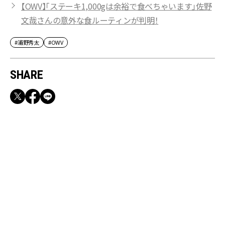
【OWV】「ステーキ1,000gは余裕で食べちゃいます」佐野
文哉さんの意外な食ルーティンが判明！
#浦野秀太
#OWV
SHARE
RECOMMEND
【CLASSY.お仕事名品】収納力のある優秀バッ
グ&スマホショルダー3選