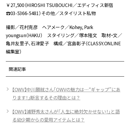
￥27,500（HIROSHI TSUBOUCHI／エディフィス新宿
☎︎03-5366-5481）その他／スタイリスト私物
撮影／花村克彦 ヘアメーク／Kohey, Park
youngsun（HAKU） スタイリング／塚本隆文 取材・文／
亀井友里子、石津愛子 構成／宮島彰子（CLASSY.ONLINE
編集室）
関連記事
【OWV】中川勝就さん「OWVの魅力は…“ギャップ”にあ
ります！」断言するその理由とは？
【OWV】浦野秀太さんが「人生に絶対欠かせない！」と語
る幼少期からの愛用アイテムとは？