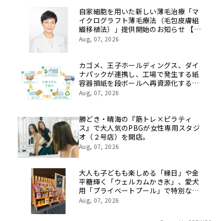
を社員の想いとともに振り返る特別映
像を公開！
自家細胞を用いた新しい薄毛治療「マ
イクログラフト薄毛療法（毛包皮膚組
織移植法）」提供開始のお知らせ 【医
療法人社団 青真会 青山エルクリニ
Aug, 07, 2026
ック】
カゴメ、王子ホールディングス、ダイ
ナパックが連携し、工場で発生する紙
容器損紙を段ボールへ再資源化する実
証を開始
Aug, 07, 2026
勝どき・晴海の『筋トレ×ピラティ
ス』で大人気のPBGが女性専用スタジ
オ（２号店）を開店。
Aug, 07, 2026
大人も子どもも楽しめる「縁日」や金
平糖輝く「ウェルカムかき氷」、愛犬
用「プライベートプール」で特別な夏
休みをお届け
Aug, 07, 2026