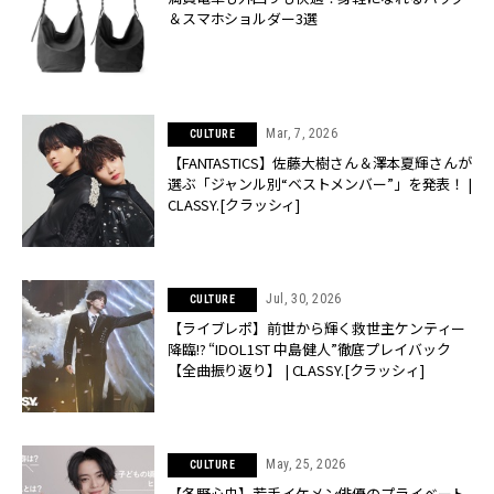
＆スマホショルダー3選
Mar, 7, 2026
CULTURE
【FANTASTICS】佐藤大樹さん＆澤本夏輝さんが
選ぶ「ジャンル別“ベストメンバー”」を発表！ |
CLASSY.[クラッシィ]
Jul, 30, 2026
CULTURE
【ライブレポ】前世から輝く救世主ケンティー
降臨!? “IDOL1ST 中島健人”徹底プレイバック
【全曲振り返り】 | CLASSY.[クラッシィ]
May, 25, 2026
CULTURE
【冬野心央】若手イケメン俳優のプライベート