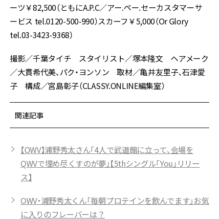
ーツ￥82,500（ともにA.P.C／アー.ペー.セーカスタマーサ
ービス tel.0120-500-990）スカーフ￥5,000（Or Glory
tel.03-3423-9368）
撮影／千葉タイチ スタイリスト／塚本隆文 ヘアメーク
／大貫希代美、パク・ヨンソン 取材／亀井友里子、石津愛
子 構成／宮島彰子（CLASSY.ONLINE編集室）
関連記事
【OWV】浦野秀太さん「4人で武道館に立って、会場を
QWVで埋め尽くすのが夢」【5thシングル「You」リリー
ス】
OWV・浦野秀太くん「毎朝プロテインを飲んでます」お気
に入りのフレーバーは？