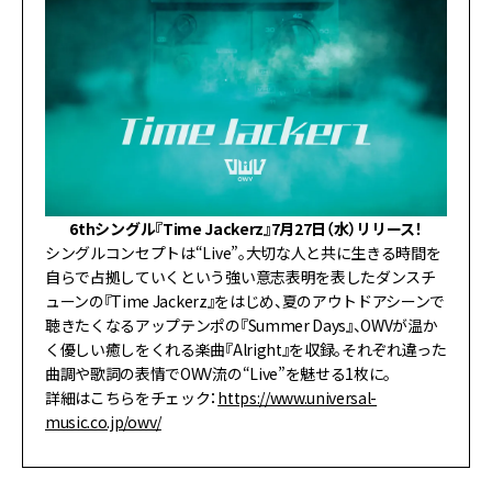
6thシングル『Time Jackerz』7月27日（水）リリース！
シングルコンセプトは“Live”。大切な人と共に生きる時間を
自らで占拠していくという強い意志表明を表したダンスチ
ューンの『Time Jackerz』をはじめ、夏のアウトドアシーンで
聴きたくなるアップテンポの『Summer Days』、OWVが温か
く優しい癒しをくれる楽曲『Alright』を収録。それぞれ違った
曲調や歌詞の表情でOWV流の“Live”を魅せる1枚に。
詳細はこちらをチェック：
https://www.universal-
music.co.jp/owv/