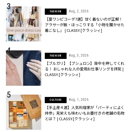
Aug, 2, 2026
FASHION
【夏ワンピコーデ7選】甘く着ないのが正解！
アラサーが脱・ほっこりする「小物を聞かせた
着こなし」 | CLASSY.[クラッシィ]
Aug, 5, 2026
FASHION
【ブルガリ】【ブシュロン】背中を押してくれ
る！ おしゃれな人の愛用お仕事リングを拝見 |
CLASSY.[クラッシィ]
Aug, 1, 2026
CULTURE
【手土産４選】人気料理家が「パーティによく
持参」見栄えも味わいもお墨付きの老舗の名物
とは？ | CLASSY.[クラッシィ]