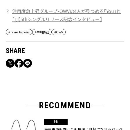
注目度急上昇グループ・OWVの4人が見つめる「You」と
「I」【5thシングルリリース記念インタビュー】
#Time Jackerz
#中川勝就
#OWV
SHARE
RECOMMEND
満員電車も外回りも快適！身軽になれるバッグ