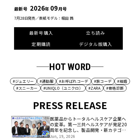
2026
09
最新号
年
月号
7月28日発売／
表紙モデル：堀田 茜
最新号購入
立ち読み
定期購読
デジタル版購入
HOT WORD
#ジュエリー
#通勤服
#お呼ばれコーデ
#旅コーデ
#結婚
#スニーカー
#UNIQLO（ユニクロ）
#ZARA
#骨格診断
PRESS RELEASE
医薬品からトータルヘルスケア企業へ
の変革。第一三共ヘルスケアが発足20
周年を記念し、製品開発・新カテゴリ
挑戦の舞台や旧社統合時のエピソード
Jun, 19, 2026