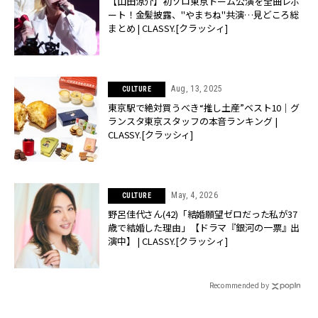
【山田涼介】初ソロ東京ドーム公演を全曲レポ
ート！金髪披露、"やまちね"共演…見どころ総
まとめ | CLASSY.[クラッシィ]
Aug, 13, 2025
CULTURE
東京駅で絶対買うべき“推し土産”ベスト10｜グ
ランスタ東京スタッフの本音ランキング |
CLASSY.[クラッシィ]
May, 4, 2026
CULTURE
野呂佳代さん(42)「結婚願望ゼロだった私が37
歳で結婚した理由」【ドラマ『銀河の一票』出
演中】 | CLASSY.[クラッシィ]
Recommended by