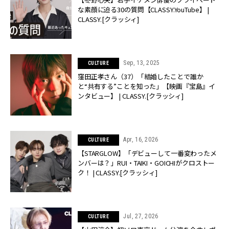
な素顔に迫る30の質問【CLASSY.YouTube】 |
CLASSY.[クラッシィ]
Sep, 13, 2025
CULTURE
窪田正孝さん（37）「結婚したことで誰か
と“共有する”ことを知った」【映画『宝島』イ
ンタビュー】 | CLASSY.[クラッシィ]
Apr, 16, 2026
CULTURE
【STARGLOW】「デビューして一番変わったメ
ンバーは？」RUI・TAIKI・GOICHIがクロストー
ク！ | CLASSY.[クラッシィ]
Jul, 27, 2026
CULTURE