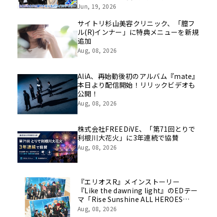
挑戦の舞台や旧社統合時のエピソード
Jun, 19, 2026
を社員の想いとともに振り返る特別映
像を公開！
サイトリ杉山美容クリニック、「膣フ
ル(R)インナー」に特典メニューを新規
追加
Aug, 08, 2026
AliA、再始動後初のアルバム『mate』
本日より配信開始！リリックビデオも
公開！
Aug, 08, 2026
株式会社FREEDiVE、「第71回とりで
利根川大花火」に3年連続で協賛
Aug, 08, 2026
『エリオスR』メインストーリー
『Like the dawning light』のEDテー
マ「Rise Sunshine ALL HEROES
Ver.」がフルサイズ配信決定！
Aug, 08, 2026