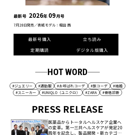
2026
09
最新号
年
月号
7月28日発売／
表紙モデル：堀田 茜
最新号購入
立ち読み
定期購読
デジタル版購入
HOT WORD
#ジュエリー
#通勤服
#お呼ばれコーデ
#旅コーデ
#結婚
#スニーカー
#UNIQLO（ユニクロ）
#ZARA
#骨格診断
PRESS RELEASE
医薬品からトータルヘルスケア企業へ
の変革。第一三共ヘルスケアが発足20
周年を記念し、製品開発・新カテゴリ