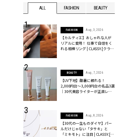
WEDDING
ALL
FASHION
BEAUTY
WEDDIN
 30, 2026
Aug, 3, 2026
FASHION
リー】1つでも
【カルティエ】おしゃれな人が
ポメラートの
リアルに愛用！ 仕事で自信をく
シリーズに注
れる相棒リング | CLASSY.[クラッ
ッシィ]
シィ]
 16, 2026
Aug, 7, 2026
BEAUTY
はアリ？お呼
【UV下地】酷暑に頼れる！
コーデ＆マナ
2,000円台〜3,000円台の名品3選
Y.[クラッシィ]
｜30代美容ライターが正直レビ
ュー | CLASSY.[クラッシィ]
 13, 2025
Aug, 8, 2026
FASHION
ブランドのリ
【30代の一生ものダイヤ】パー
0代カップルの
ルだけじゃない「タサキ」と
SSY.[クラッシ
「ミキモト」に注目 | CLASSY.[ク