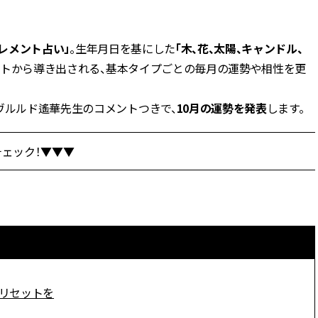
BEAUTY
レメント占い」
。生年月日を基にした
「木、花、太陽、キャンドル、
ントから導き出される、基本タイプごとの毎月の運勢や相性を更
Aug, 7, 2026
Jun,
BEAUTY
WEDDING
【UV下地】酷暑に頼れる！
【一生ものジュエ
2,000円台〜3,000円台の名品3選
存在感が際立つ！
ヴルルド遙華先生のコメントつきで、
10月の運勢を発表
します。
｜30代美容ライターが正直レビ
「トゥギャザー」
ュー | CLASSY.[クラッシィ]
目 | CLASSY.[クラ
ェック！▼▼▼
Sep, 25, 2025
Feb,
BEAUTY
WEDDING
マルジェラの“レプリカ”に新作
結婚式に黒ドレス
も！注目度急上昇の『フレグラ
ばれで失敗しない
ンス』５選 | CLASSY.[クラッシ
ーを解説 | CLASS
ィ]
Aug, 8, 2026
Aug,
BEAUTY
WEDDING
【シャネル】「ココ マドモアゼ
【結婚指輪】人気
にリセットを
ル クラッシュ アプソリュ」の限
ング22選｜20〜3
定カフェが登場！世界観に没入
エピソードも | CLA