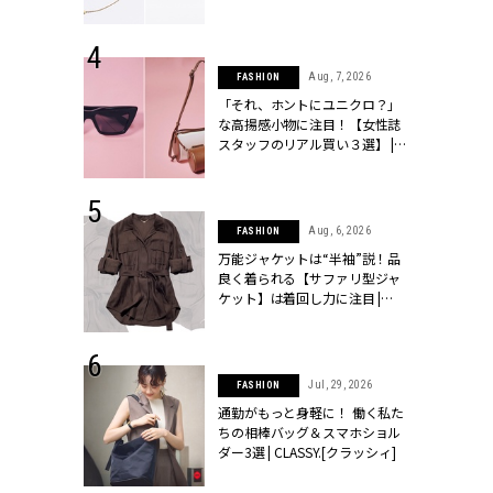
ラッシィ]
 24, 2026
Aug, 7, 2026
FASHION
方３選】結婚
「それ、ホントにユニクロ？」
“シンプル黒ワ
な高揚感小物に注目！【女性誌
フ』で盛るのが
スタッフのリアル買い３選】 |
[クラッシィ]
CLASSY.[クラッシィ]
 9, 2025
Aug, 6, 2026
FASHION
】ドレスに馴
万能ジャケットは“半袖”説！品
的な「サブバ
良く着られる【サファリ型ジャ
テプリマ、フェ
ケット】は着回し力に注目 |
SY.[クラッシ
CLASSY.[クラッシィ]
 18, 2025
Jul, 29, 2026
FASHION
ティエ人気リ
通勤がもっと身軽に！ 働く私た
ニティetc.
ちの相棒バッグ＆スマホショル
選ぶ人増えて
ダー3選 | CLASSY.[クラッシィ]
[クラッシィ]