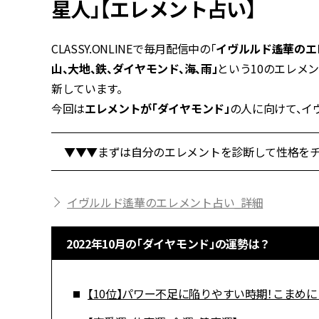
星人」【エレメント占い】
CLASSY.ONLINEで毎月配信中の「
イヴルルド遙華のエ
山、大地、鉄、ダイヤモンド、海、雨」
という10のエレメ
新しています。
今回は
エレメントが「ダイヤモンド」
の人に向けて、イ
▼▼▼まずは自分のエレメントを診断して性格をチ
イヴルルド遙華のエレメント占い_詳細
2022年10月の「ダイヤモンド」の運勢は？
【10位】パワー不足に陥りやすい時期！こまめ