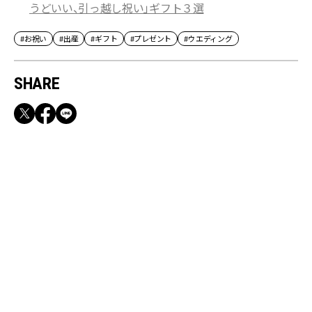
うどいい、引っ越し祝い」ギフト３選
#お祝い
#出産
#ギフト
#プレゼント
#ウエディング
SHARE
RECOMMEND
満員電車も外回りも快適！身軽になれるバッグ
＆スマホショルダー3選