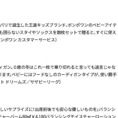
、パリで誕生した王道キッズブランド、ボンポワンのベビーアイテ
ても困らないスタイやソックスを数枚セットで贈ると、すぐに使え
ボンポワン カスタマーサービス）
ディガン。０歳の冬はこれ一枚で乗り切れると言っても過言じゃな
ります。ベビーにはフードなしのカーディガンタイプが、使い勝手
ット ドリームズ／サザビーリーグ）
嬉しいサプライズに！出産前後でも安心な優しいものを」バランシ
スチャーバーム80㎖￥4,180バランシングモイスチャーローション