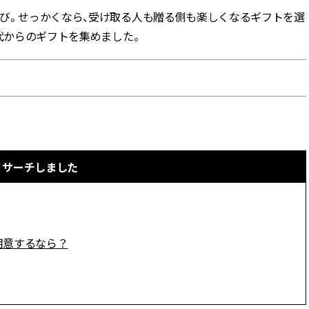
び。 せっかくなら、受け取る人も贈る側も楽しくなるギフトを選
BEAUTY
代からのギフトを集めました。
Aug, 5, 2026
Feb,
BEAUTY
WEDDING
忙しい毎日に「うるおいター
結婚式に黒ドレス
ボ」を。新【SOFINA BASIC＋】
ばれで失敗しない
のお手入れでうるおってなめら
ーを解説 | CLASS
かな肌を目指す | CLASSY.[クラッ
シィ]
にリサーチしました
Aug, 6, 2026
Aug,
BEAUTY
WEDDING
【ヘアアクセ6選】手抜きに見え
【結婚指輪】人気
ない！アラサーのまとめ髪が垢
ング22選｜20〜3
抜ける「即戦力アクセ」たち |
エピソードも | CLA
CLASSY.[クラッシィ]
ィ]
用意するなら？
Aug, 5, 2026
Jun,
BEAUTY
WEDDING
ユニクロ名品も！日焼け対策ガ
【一生ものジュエ
チ勢の「ないと無理」なアイテ
存在感が際立つ！
ムハック7選 | CLASSY.[クラッシ
「トゥギャザー」