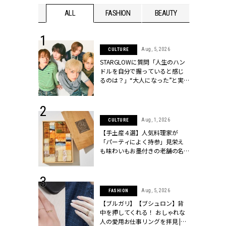
WEDDING
ALL
FASHION
BEAUTY
WEDDIN
 16, 2026
Aug, 5, 2026
CULTURE
はアリ？お呼
STARGLOWに質問「人生のハン
コーデ＆マナ
ドルを自分で握っていると感じ
Y.[クラッシィ]
るのは？」“大️人になった”と実
感する瞬間【3rdシングル
『Drivin' My Life』発売】 |
CLASSY.[クラッシィ]
 13, 2025
Aug, 1, 2026
CULTURE
ブランドのリ
【手土産４選】人気料理家が
0代カップルの
「パーティによく持参」見栄え
SSY.[クラッシ
も味わいもお墨付きの老舗の名
物とは？ | CLASSY.[クラッシィ]
 30, 2026
Aug, 5, 2026
FASHION
リー】1つでも
【ブルガリ】【ブシュロン】背
ポメラートの
中を押してくれる！ おしゃれな
シリーズに注
人の愛用お仕事リングを拝見 |