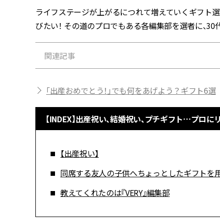
ライフステージが上がるにつれて増えていくギフト選
びたい！ その道のプロでもある各編集部を選者に、30
関連記事
「出産おめでとう！」でも何をあげよう？ギフト6選
【INDEX】出産祝い、結婚祝い、プチギフト…プロ
【出産祝い】
同席する友人の子供へちょっとしたギフトを
教えてくれたのは『VERY』編集部