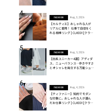
ッシィ]
CLASSY.[クラッシィ]
 24, 2026
Aug, 3, 2026
FASHION
方３選】結婚
【カルティエ】おしゃれな人が
“シンプル黒ワ
リアルに愛用！ 仕事で自信をく
フ』で盛るのが
れる相棒リング | CLASSY.[クラッ
[クラッシィ]
シィ]
 24, 2025
Aug, 5, 2026
FASHION
れバッグ最新
【白系スニーカー4選】アディダ
プラダetc.
ス、ニューバランス…歩きやすさ
力あり」が条
とオシャレを両立する万能シュ
クラッシィ]
ーズ | CLASSY.[クラッシィ]
 20, 2026
Aug, 4, 2026
FASHION
シュロン、ショ
【ティファニー】知的でモダン
人が選んだ婚
な印象に。おしゃれな人が選ん
公開 |
だお仕事リング | CLASSY.[クラッ
ィ]
シィ]