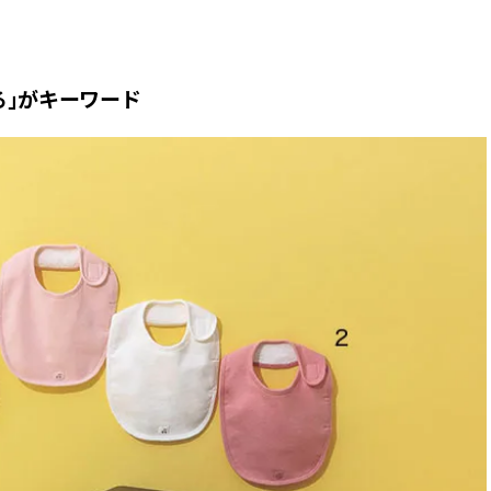
ィ]
目 | CLASSY.[クラ
Nov, 17, 2025
Mar,
BEAUTY
WEDDING
る」がキーワード
【落ちない名品リップ10選】塗
【トレンドの巻き
り直しできない・皮むけしやす
式ゲスト服の鉄板
いetc.悩みをクリア | CLASSY.[ク
ンピ”は『スカー
ラッシィ]
正解！ | CLASSY.
Aug, 5, 2026
Dec,
BEAUTY
WEDDING
夏の深刻なくすみ・色ムラにア
【結婚式のお呼ば
プローチ！【透明感を底上げ】
事情】アンテプリマ、
神コスメ３選 | CLASSY.[クラッシ
「小さくても収納
ィ]
件！ | CLASSY.[
Jul, 13, 2026
May,
BEAUTY
WEDDING
朝の“寝ぐせ直し”はもういらな
【カルティエ、ブ
い！夜に仕込む「ヘアケア家
ーメ】おしゃれな
電」3選 | CLASSY.[クラッシィ]
約指輪＆結婚指輪を
CLASSY.[クラッシ