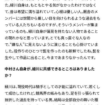
た。緑川自身は、もともとやる気がなかったわけではなく
て、昔は希望に満ち溢れていて、心根は優しい人。厩舎のメ
ンバーには世間から厳しい目を向けられるような過去をも
っている人たちもいるのですが、そういうメンバーが集ま
っているのも、緑川自身が偏見を持たない人物であること
の現れかなと思っています。とても真っ直ぐな人なの
で、“嫌な人”に見えないように演じることも心掛けていま
した。役作りのひとつで髭を作ったのも新鮮でしたね。髭を
生やして作品に出ること、今まであまりなかったんです。
中村さん自身が、緑川に共感できるところはありました
か？
緑川は、現役時代は騎手としての才能に溢れていて、若くし
て成功したけれど、競馬界の妬みもあり、足を引っ張られて
挫折した過去を持っている男。結局は全部自分の蒔いた種