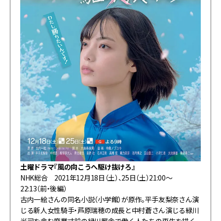
土曜ドラマ『風の向こうへ駆け抜けろ』
NHK総合 2021年12月18日（土）、25日（土）21:00～
22:13（前・後編）
古内一絵さんの同名小説（小学館）が原作。平手友梨奈さん演
じる新人女性騎手・芦原瑞穂の成長と中村蒼さん演じる緑川
光司を含む廃業寸前の緑川厩舎で働く人たちの再生を描く