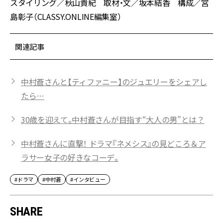
スタイリング／秋山貴紀 取材・文／坂本結香 構成／宮
島彰子（CLASSY.ONLINE編集室）
関連記事
中村蒼さんと【ティファニー】のジュエリーをシェアし
たら…
30歳を迎えて。中村蒼さんが目指す“大人の男”とは？
中村蒼さんに直撃！ ドラマ『ネメシス』の見どころ＆ア
ラサー女子の好きなコーデ。
#ドラマ
#中村蒼
#インタビュー
SHARE