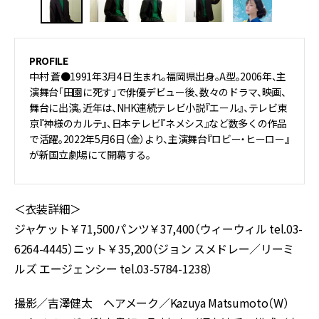
PROFILE
中村 蒼●1991年3月4日生まれ。福岡県出身。A型。2006年、主
演舞台「田園に死す」で俳優デビュー後、数々のドラマ、映画、
舞台に出演。近年は、NHK連続テレビ小説『エール』、テレビ東
京『神様のカルテ』、日本テレビ『ネメシス』など数多くの作品
で活躍。2022年5月6日（金）より、主演舞台『ロビー・ヒーロー』
が新国立劇場にて開幕する。
＜衣装詳細＞
ジャケット￥71,500パンツ￥37,400（ウィーウィル tel.03-
6264-4445）ニット￥35,200（ジョン スメドレー／リーミ
ルズ エージェンシー tel.03-5784-1238）
撮影／吉澤健太 ヘアメーク／Kazuya Matsumoto（W）