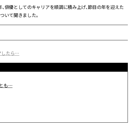
5年、俳優としてのキャリアを順調に積み上げ、節目の年を迎えた
BEAUTY
ついて聞きました。
Aug, 8, 2026
Jun,
BEAUTY
WEDDING
【エルメス】初の本格リップケ
【一生ものジュエ
アコレクション誕生！憧れのア
存在感が際立つ！
イテムで唇をもっと美しく |
「トゥギャザー」
CLASSY.[クラッシィ]
目 | CLASSY.[クラ
アしたら…
Aug, 7, 2026
Aug,
BEAUTY
WEDDING
【UV下地】酷暑に頼れる！
【結婚指輪】人気
2,000円台〜3,000円台の名品3選
ング22選｜20〜3
とも…
｜30代美容ライターが正直レビ
エピソードも | CLA
ュー | CLASSY.[クラッシィ]
ィ]
Aug, 8, 2026
Feb,
BEAUTY
WEDDING
“盛りすぎない”がトレンド！
結婚式に黒ドレス
【最旬マスカラ4選】さりげない
ばれで失敗しない
ボリュームと絶妙カラー |
ーを解説 | CLASS