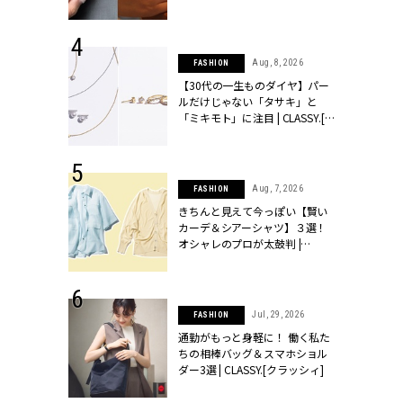
シィ]
 17, 2026
Aug, 8, 2026
FASHION
ラグジュアリ
【30代の一生ものダイヤ】パー
ルな『ブライ
ルだけじゃない「タサキ」と
| CLASSY.
「ミキモト」に注目 | CLASSY.[ク
ラッシィ]
 27, 2026
Aug, 7, 2026
FASHION
届のプレゼン
きちんと見えて今っぽい【賢い
だけの指輪が
カーデ＆シアーシャツ】３選！
フェアを開
オシャレのプロが太鼓判 |
クラッシィ]
CLASSY.[クラッシィ]
 18, 2025
Jul, 29, 2026
FASHION
ティエ人気リ
通勤がもっと身軽に！ 働く私た
ニティetc.
ちの相棒バッグ＆スマホショル
選ぶ人増えて
ダー3選 | CLASSY.[クラッシィ]
[クラッシィ]