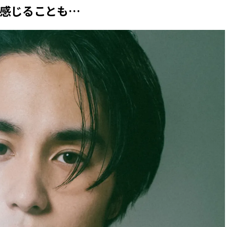
CLASSY.[クラッシィ]
を感じることも…
Sep, 25, 2025
Mar,
BEAUTY
WEDDING
マルジェラの“レプリカ”に新作
【10万円台から】
も！注目度急上昇の『フレグラ
ーでよりパーソナ
ンス』５選 | CLASSY.[クラッシ
ダルジュエリー』４選 
ィ]
[クラッシィ]
Aug, 5, 2026
Jul,
BEAUTY
WEDDING
忙しい毎日に「うるおいター
【ブルガリの婚姻
ボ」を。新【SOFINA BASIC＋】
トも】世界に一つ
のお手入れでうるおってなめら
作れるブライダル
かな肌を目指す | CLASSY.[クラッ
催！ | CLASSY.[
シィ]
Aug, 8, 2026
Aug,
BEAUTY
WEDDING
【シャネル】「ココ マドモアゼ
20万円台〜【カル
ル クラッシュ アプソリュ」の限
ング４選】ラブ、トリ
定カフェが登場！世界観に没入
を『マリッジ』に
できる体験型イベントが開催 |
ます！ | CLASSY.
CLASSY.[クラッシィ]