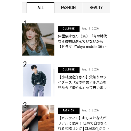
WEDDING
ALL
FASHION
BEAUTY
WEDDIN
 30, 2026
Aug, 8, 2026
CULTURE
リー】1つでも
仲里依紗さん（36）「今の時代
ポメラートの
なら結婚は選んでいないかも」
シリーズに注
【ドラマ『Tokyo middle 30』イ
ッシィ]
ンタビュー】 | CLASSY.[クラッシ
ィ]
 13, 2025
Aug, 8, 2026
CULTURE
ブランドのリ
【小林虎之介さん】父譲りのラ
0代カップルの
イダース「父の卒業アルバムを
SSY.[クラッシ
見たら『俺やん』って思いまし
た（笑）」 | CLASSY.[クラッシ
ィ]
 16, 2026
Aug, 3, 2026
FASHION
はアリ？お呼
【カルティエ】おしゃれな人が
コーデ＆マナ
リアルに愛用！ 仕事で自信をく
Y.[クラッシィ]
れる相棒リング | CLASSY.[クラッ