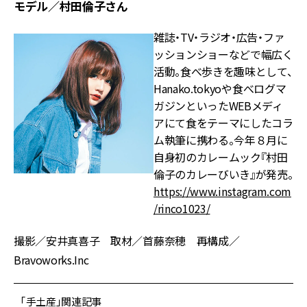
モデル／村田倫子さん
雑誌・TV・ラジオ・広告・ファ
ッションショーなどで幅広く
活動。食べ歩きを趣味として、
Hanako.tokyoや食べログマ
ガジンといったWEBメディ
アにて食をテーマにしたコラ
ム執筆に携わる。今年８月に
自身初のカレームック『村田
倫子のカレーびいき』が発売。
https://www.instagram.com
/rinco1023/
撮影／安井真喜子 取材／首藤奈穂 再構成／
Bravoworks.Inc
「手土産」関連記事