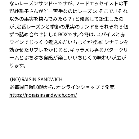
ないレーズンサンド…ですが、フードエッセイストの平
野紗季子さんが唯一苦手なのはレーズン。そこで、「それ
ス
以外の果実を挟んでみたら？」と発案して誕生したの
が、定番レーズンと季節の果実のサンドをそれぞれ３個
ずつ詰め合わせにしたBOXです。今冬は、スパイスと赤
ワインでじっくり煮込んだいちじくが登場！シナモンを
レ
効かせたサブレをかじると、キャラメル香るバタークリ
が
ームとぷちぷち食感が楽しいいちじくの味わいが広が
に
ります。
で
（NO）RAISIN SANDWICH
※毎週日曜10時から、オンラインショップで発売
https://noraisinsandwich.com/
T
h