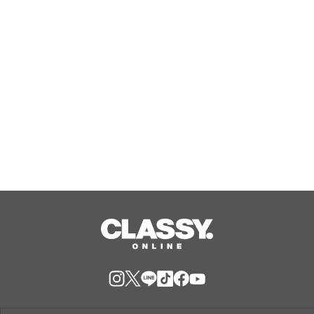
高峰のシングルモルト、POKENO(ポケ
ノ)より 数量限定ウイスキー「リング
Aug, 06, 2026
ベアラー」が誕生
ジャングリア沖縄 ゲストの多様な旅
スタイルに応えたチケットラインアッ
プ拡充 余すことなく魅力を堪能する
「ロイヤルチケット」新登場
Aug, 06, 2026