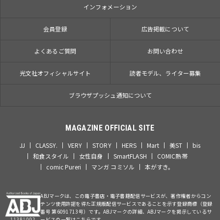
インフォメーション
会員登録
広告掲載について
よくあるご質問
お問い合わせ
光文社オフィシャルサイト
読者モデル、ライター募集
ブラウザプッシュ通知について
MAGAZINE OFFICIAL SITE
JJ
CLASSY.
VERY
STORY
HERS
Mart
美ST
bis
和食スタイル
女性自身
SmartFLASH
COMIC熱帯
comic Pureri
マンガ コミソル
本がすき。
ABJマークは、この電子書店・電子書籍配信サービスが、著作権者からコン
テンツ使用許諾を得た正規版配信サービスであることを示す登録商標（登録
番号 第6091713号）です。ABJマークの詳細、ABJマークを掲示しているサ
ービスの一覧はこちらです。