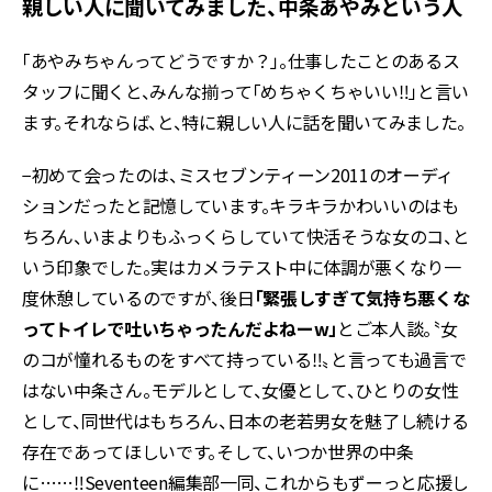
親しい人に聞いてみました、中条あやみという人
「あやみちゃんってどうですか？」。仕事したことのあるス
タッフに聞くと、みんな揃って「めちゃくちゃいい‼」と言い
ます。それならば、と、特に親しい人に話を聞いてみました。
−初めて会ったのは、ミスセブンティーン2011のオーディ
ションだったと記憶しています。キラキラかわいいのはも
ちろん、いまよりもふっくらしていて快活そうな女のコ、と
いう印象でした。実はカメラテスト中に体調が悪くなり一
度休憩しているのですが、後日
「緊張しすぎて気持ち悪くな
ってトイレで吐いちゃったんだよねーw」
とご本人談。〝女
のコが憧れるものをすべて持っている‼〟と言っても過言で
はない中条さん。モデルとして、女優として、ひとりの女性
として、同世代はもちろん、日本の老若男女を魅了し続ける
存在であってほしいです。そして、いつか世界の中条
に……‼Seventeen編集部一同、これからもずーっと応援し