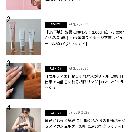
Aug, 7, 2026
BEAUTY
【UV下地】酷暑に頼れる！ 2,000円台〜3,000円
台の名品3選｜30代美容ライターが正直レビュ
ー | CLASSY.[クラッシィ]
Aug, 3, 2026
FASHION
【カルティエ】おしゃれな人がリアルに愛用！
仕事で自信をくれる相棒リング | CLASSY.[クラ
ッシィ]
Jul, 29, 2026
FASHION
通勤がもっと身軽に！ 働く私たちの相棒バッグ
＆スマホショルダー3選 | CLASSY.[クラッシィ]