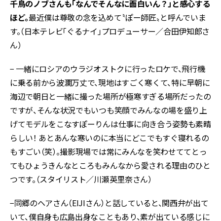
千鳥のノブさんも「なんでそんなに面白いん？」と感心する
ほど。
最近僕は尊敬の念を込めて〝ぽー師匠〟と呼んでいま
す。（日本テレビ「ぐるナイ」プロデューサー／合田伊知郎さ
ん）
− 一緒にロシアのウラジオストクに行ったロケで、飛行機
に乗る前から波瀾万丈で、現地はすごく寒くて、特に早朝に
海辺で朝日と一緒に撮った場所が極寒すぎる場所だったの
ですが、そんな状況でもいつも笑顔でみんなの場を盛り上
げてモデルをこなすぽーりんは仕事に向き合う姿勢も素晴
らしい！ あとあんな寒いのに本当にどこでもすぐ寝れるの
もすごい（笑）。撮影現場では常にみんなを笑わせててとっ
てもひょうきんなところもみんなから愛される理由のひと
つです。（スタイリスト／川瀬英里奈さん）
−同郷のヘアさん（EIJIさん）と話していると、関西弁が出て
いて、僕自身も広島出身なこともあり、素が出ている感じに