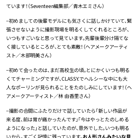
ています！（Seventeen編集部／青木エミさん）
−初めましての後輩モデルにも気さくに話しかけていて、緊
張させないように撮影現場を明るくしてくれるところが、
いつもすごいなと思って見ています。先輩後輩分け隔てな
く接しているところが、とても素敵！（ヘアメークアーティ
スト／木部明美さん）
−初めて会ったのは、まだ高校生の頃。とにかくいつも明る
くてチャーミングですが、CLASSY.でヘルシーな中にも大
人なポーリンが見られることをたのしみにしています！（ヘ
アメークアーティスト／林 由香里さん）
−撮影の合間にふたりだけで話していたら「新しい作品が
来る度、前は胃が痛かったんです」「今はやっとたのしめる
ようになった」と話していたのが、意外でした。いつも明る
いから。すごく記憶に残っています。
お人形さんみたいな見