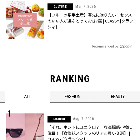
Mar, 7, 2026
CULTURE
【フルーツ系手土産】春先に贈りたい！センス
のいい人が選ぶとっておき7選 | CLASSY.[クラッ
シィ]
Recommended by
RANKING
ALL
FASHION
BEAUTY
Aug, 7, 2026
FASHION
「それ、ホントにユニクロ？」な高揚感小物に
注目！【女性誌スタッフのリアル買い３選】 |
CLASSY.[クラッシィ]