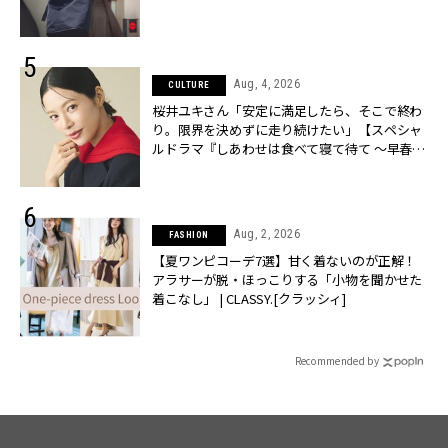
Aug, 4, 2026
CULTURE
桜井ユキさん「安定に満足したら、そこで終わ
り。限界を決めずに走り続けたい」【スペシャ
ルドラマ『しあわせは食べて寝て待て ～早春の
養生編～』】 | CLASSY.[クラッシィ]
Aug, 2, 2026
FASHION
【夏ワンピコーデ7選】甘く着ないのが正解！
アラサーが脱・ほっこりする「小物を聞かせた
着こなし」 | CLASSY.[クラッシィ]
Recommended by