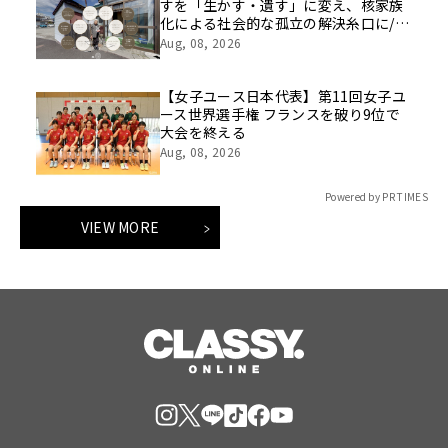
すを「生かす・遺す」に変え、核家族
化による社会的な孤立の解決糸口に/家
族の思い出をVRで保存する「ハウスト
Aug, 08, 2026
ーリー」サービス開始
【女子ユース日本代表】第11回女子ユ
ース世界選手権 フランスを破り9位で
大会を終える
Aug, 08, 2026
Powered by PR TIMES
VIEW MORE