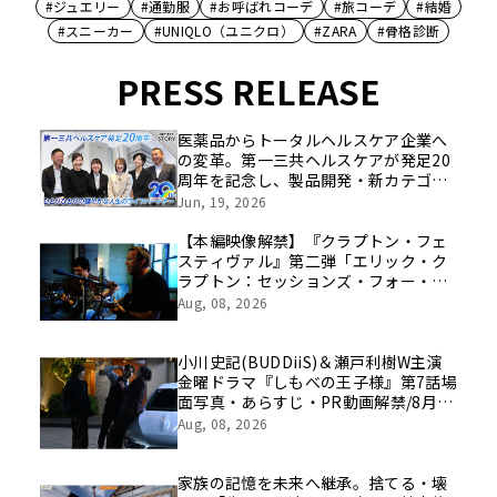
#ジュエリー
#通勤服
#お呼ばれコーデ
#旅コーデ
#結婚
#スニーカー
#UNIQLO（ユニクロ）
#ZARA
#骨格診断
PRESS RELEASE
医薬品からトータルヘルスケア企業へ
の変革。第一三共ヘルスケアが発足20
周年を記念し、製品開発・新カテゴリ
挑戦の舞台や旧社統合時のエピソード
Jun, 19, 2026
を社員の想いとともに振り返る特別映
像を公開！
【本編映像解禁】『クラプトン・フェ
スティヴァル』第二弾「エリック・ク
ラプトン：セッションズ・フォー・ロ
バート・ジョンソン2004」8/21（金）
Aug, 08, 2026
公開まであと２週！
小川史記(BUDDiiS)＆瀬戸利樹W主演
金曜ドラマ『しもべの王子様』第7話場
面写真・あらすじ・PR動画解禁/8月14
日(金)よる11時～放送
Aug, 08, 2026
家族の記憶を未来へ継承。捨てる・壊