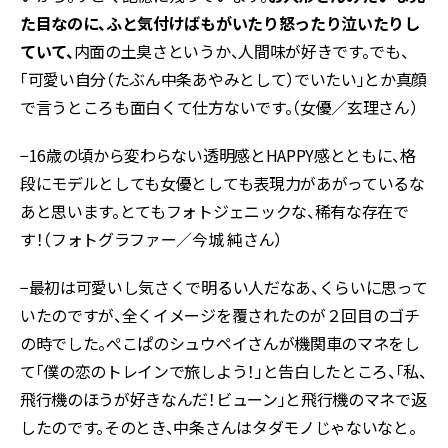
た目なのに、ふと気付けばもがいたり怒ったり泣いたりし
ていて、
内面の土臭さというか、人間味が好きです。でも、
「可愛い自分（たぶん中条あやみとして）でいたい」とか真顔
で言うところも面白くて仕方ないです。（女優／玄理さん）
−16歳の頃から変わらない透明感とHAPPY感とともに、格
段にモデルとしても女優としても表現力があがっているな
あと思います。とてもフォトジェニックな、稀有な存在で
す！（フォトグラファー／今城 純さん）
−最初は可愛いし気さくで明るい人だなあ、くらいに思って
いたのですが、全くイメージを覆されたのが２回目のゴチ
の時でした。ぺこぱのシュウペイさんが機関車のマネをし
て「僕の恋のトレインで旅しよう！」と告白したところ、「私、
飛行機のほうが好きなんだ！ビューン」と飛行機のマネで返
したのです。そのとき、中条さんはタダモノじゃないなと。