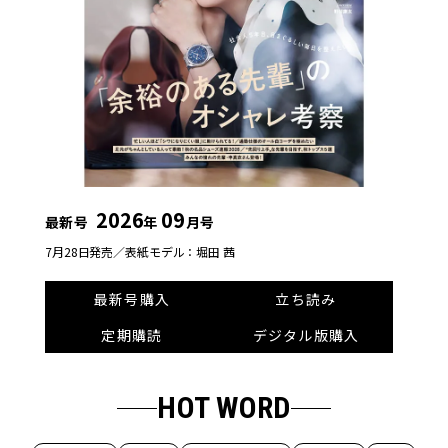
2026
09
最新号
年
月号
7月28日発売／
表紙モデル：堀田 茜
最新号購入
立ち読み
定期購読
デジタル版購入
HOT WORD