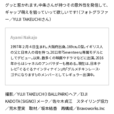
グッと惹かれます。中条さんが持つその意外性を発信して、
ギャップ萌えを狙っていって欲しいです！（フォトグラファ
ー／YUJI TAKEUCHIさん）
Ayami Nakajo
1997年２月４日生まれ。大阪府出身。169㎝。O型。イギリス人
の父と日本人の母を持つ。2011年『Seventeen』専属モデルと
してデビュー。以来、数多くの映画やドラマなどに出演。2016
年からはシャネルのアンバサダーも務める。現在は、日本テ
レビ「ぐるぐるナインティナイン」内「グルメチキンレース・
ゴチになります!」のメンバーとしてレギュラー出演中。
撮影／YUJI TAKEUCH（I BALLPARK）ヘア／EIJI
KADOTA（SIGNO）メーク／佐々木貞江 スタイリング協力
／荒木里実 取材／坂本結香 再構成／Bravoworks.Inc