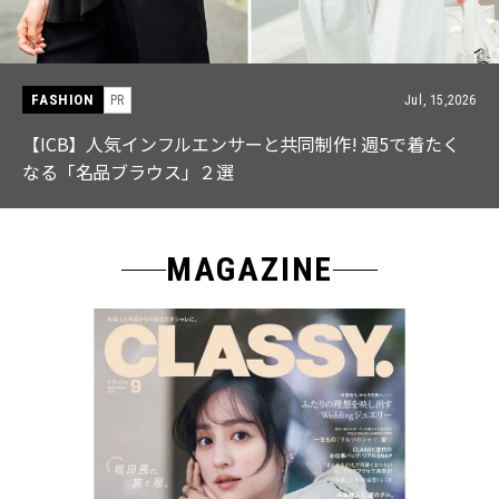
FASHION
PR
Jul, 15,2026
【ICB】人気インフルエンサーと共同制作! 週5で着たく
なる「名品ブラウス」２選
MAGAZINE