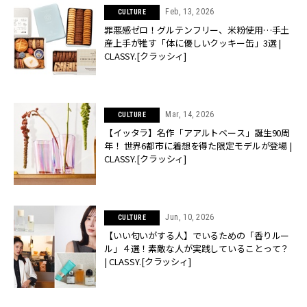
Feb, 13, 2026
CULTURE
罪悪感ゼロ！グルテンフリー、米粉使用…手土
産上手が推す「体に優しいクッキー缶」3選 |
CLASSY.[クラッシィ]
Mar, 14, 2026
CULTURE
【イッタラ】名作「アアルトベース」誕生90周
年！ 世界6都市に着想を得た限定モデルが登場 |
CLASSY.[クラッシィ]
Jun, 10, 2026
CULTURE
【いい匂いがする人】でいるための「香りルー
ル」４選！素敵な人が実践していることって？
| CLASSY.[クラッシィ]