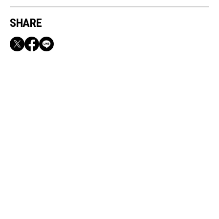
SHARE
RECOMMEND
【CLASSY.お仕事名品】収納力のある優秀バッ
グ&スマホショルダー3選
Jun, 9, 2026
CULTURE