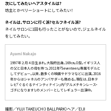
次にしてみたいヘアスタイルは?
坊主とかベリーショートにしてみたい！
ネイルは、サロンに行く派?セルフネイル派?
ネイルサロンに1回も行ったことがないので、ジェルネイル
をしてみたい。
Ayami Nakajo
1997年２月４日生まれ。大阪府出身。169㎝。O型。イギリス人
の父と日本人の母を持つ。2011年『Seventeen』専属モデルと
してデビュー。以来、数多くの映画やドラマなどに出演。2016
年からはシャネルのアンバサダーも務める。現在は、日本テ
レビ「ぐるぐるナインティナイン」内「グルメチキンレース・
ゴチになります!」のメンバーとしてレギュラー出演中。
撮影／YUJI TAKEUCH（I BALLPARK）ヘア／EIJI