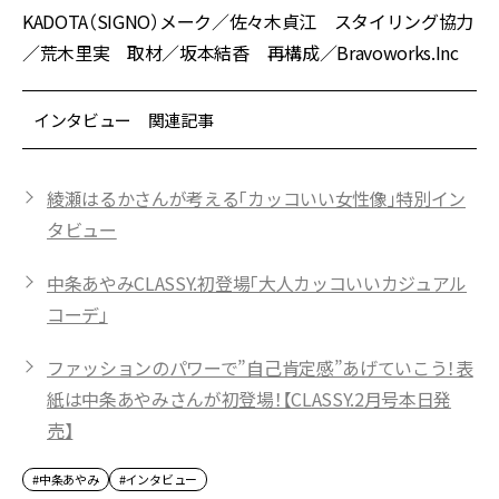
KADOTA（SIGNO）メーク／佐々木貞江 スタイリング協力
／荒木里実 取材／坂本結香 再構成／Bravoworks.Inc
インタビュー 関連記事
綾瀬はるかさんが考える「カッコいい女性像」特別イン
タビュー
中条あやみCLASSY.初登場「大人カッコいいカジュアル
コーデ」
ファッションのパワーで”自己肯定感”あげていこう！表
紙は中条あやみさんが初登場！【CLASSY.2月号本日発
売】
#中条あやみ
#インタビュー