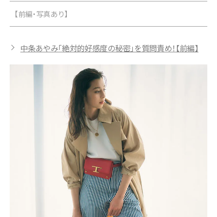
【前編・写真あり】
中条あやみ「絶対的好感度の秘密」を質問責め！【前編】