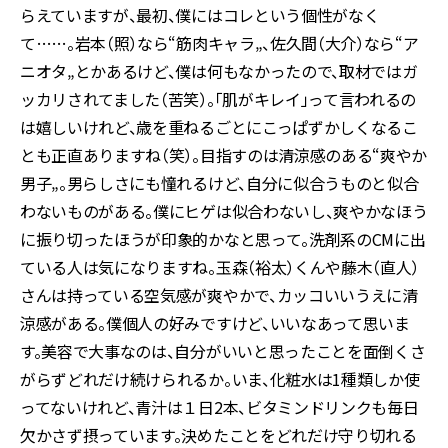
らえていますが、最初、僕にはコレという個性がなく
て……。岩本（照）なら“筋肉キャラ„、佐久間（大介）なら“ア
ニオタ„とかあるけど、僕は何もなかったので、取材ではガ
ッカリされてました（苦笑）。「肌がキレイ」って言われるの
は嬉しいけれど、歳を重ねるごとにこっぱずかしくなるこ
とも正直ありますね（笑）。目指すのは清涼感のある“爽やか
男子„。男らしさにも憧れるけど、自分に似合うものと似合
わないものがある。僕にヒゲは似合わないし、爽やかなほう
に振り切ったほうが印象的かなと思って。洗剤系のCMに出
ている人は気になりますね。玉森（裕太）くんや藤木（直人）
さんは持っている空気感が爽やかで、カッコいいうえに清
涼感がある。僕個人の好みですけど、いいなあって思いま
す。美容で大事なのは、自分がいいと思ったことを面倒くさ
がらずどれだけ続けられるか。いま、化粧水は1種類しか使
ってないけれど、青汁は１日2本、ビタミンドリンクも毎日
欠かさず摂っています。決めたことをどれだけ守り切れる