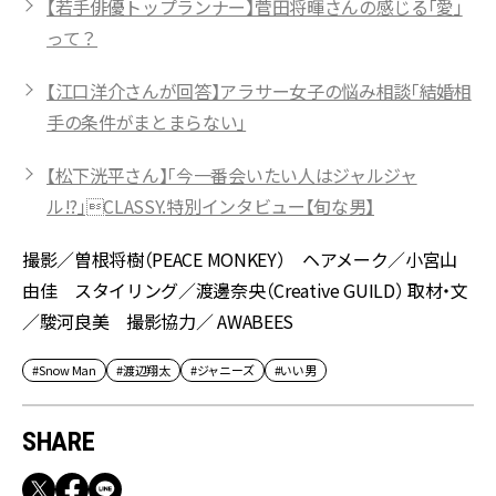
【若手俳優トップランナー】菅田将暉さんの感じる「愛」
って？
【江口洋介さんが回答】アラサー女子の悩み相談「結婚相
手の条件がまとまらない」
【松下洸平さん】「今一番会いたい人はジャルジャ
ル!?」CLASSY.特別インタビュー【旬な男】
撮影／曽根将樹（PEACE MONKEY） ヘアメーク／小宮山
由佳 スタイリング／渡邊奈央（Creative GUILD） 取材・文
／駿河良美 撮影協力／ AWABEES
#Snow Man
#渡辺翔太
#ジャニーズ
#いい男
SHARE