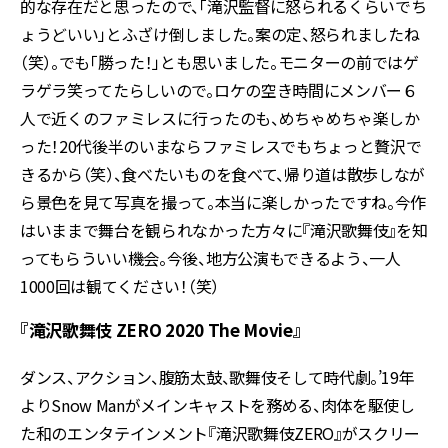
的な存在だと思ったので、「滝沢監督に怒られるくらいでち
ょうどいい」とふざけ倒しました。案の定、怒られましたね
（笑）。でも「勝った！」とも思いました。モニターの前ではゲ
ラゲラ笑ってたらしいので。ロケの空き時間にメンバー６
人で近くのファミレスに行ったのも、めちゃめちゃ楽しか
った！20代後半のいまならファミレスでもちょっと贅沢で
きるから（笑）、食べたいものを食べて、帰り道は散歩しなが
ら景色を見て写真を撮って――。本当に楽しかったですね。今作
はいままで舞台を観られなかった方々に『滝沢歌舞伎』を知
ってもらういい機会。今後、地方公演もできるよう、一人
1000回は観てください！（笑）
『滝沢歌舞伎 ZERO 2020 The Movie』
ダンス、アクション、腹筋太鼓、歌舞伎そして時代劇――。’19年
よりSnow Manがメインキャストを務める、肉体を駆使し
た和のエンタテインメント『滝沢歌舞伎ZERO』がスクリー