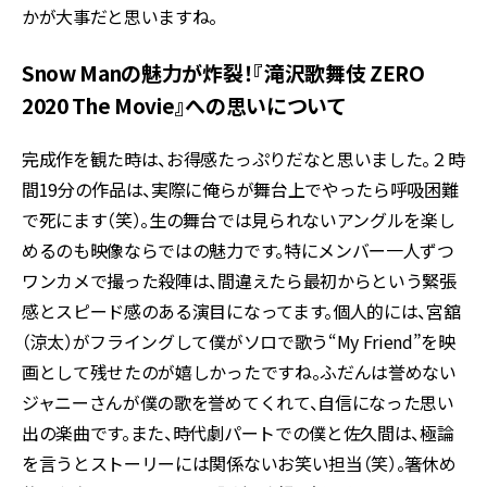
かが大事だと思いますね。
Snow Manの魅力が炸裂！『滝沢歌舞伎 ZERO
2020 The Movie』への思いについて
完成作を観た時は、お得感たっぷりだなと思いました。２時
間19分の作品は、実際に俺らが舞台上でやったら呼吸困難
で死にます（笑）。生の舞台では見られないアングルを楽し
めるのも映像ならではの魅力です。特にメンバー一人ずつ
ワンカメで撮った殺陣は、間違えたら最初からという緊張
感とスピード感のある演目になってます。個人的には、宮舘
（涼太）がフライングして僕がソロで歌う“My Friend”を映
画として残せたのが嬉しかったですね。ふだんは誉めない
ジャニーさんが僕の歌を誉めてくれて、自信になった思い
出の楽曲です。また、時代劇パートでの僕と佐久間は、極論
を言うとストーリーには関係ないお笑い担当（笑）。箸休め