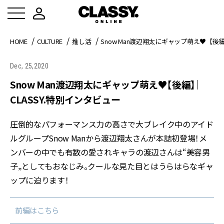
HOME
CULTURE
推し活
Snow Man渡辺翔太にギャップ萌え♥【後編
Dec, 25,2020
Snow Man渡辺翔太にギャップ萌え♥【後編】｜
CLASSY.特別インタビュー
圧倒的なパフォーマンス力の高さで大ブレイク中のアイド
ルグループSnow Manから渡辺翔太さんが本誌初登場！メ
ンバーの中でも有数の愛されキャラの渡辺さんは“美容男
子„としてもおなじみ。クールな見た目とはうらはらなギャ
ップに迫ります！
前編はこちら