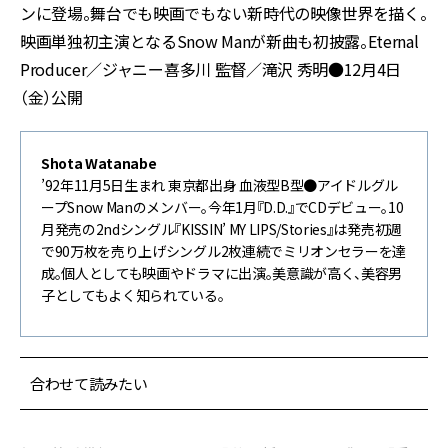
ンに登場。舞台でも映画でもない新時代の映像世界を描く。
映画単独初主演となるSnow Manが新曲も初披露。Eternal
Producer／ジャニー喜多川 監督／滝沢 秀明●12月4日
（金）公開
Shota Watanabe
’92年11月5日生まれ 東京都出身 血液型B型●アイドルグル
ープSnow Manのメンバー。今年1月『D.D.』でCDデビュー。10
月発売の2ndシングル『KISSIN’ MY LIPS/Stories』は発売初週
で90万枚を売り上げシングル2枚連続でミリオンセラーを達
成。個人としても映画やドラマに出演。美意識が高く、美容男
子としてもよく知られている。
合わせて読みたい