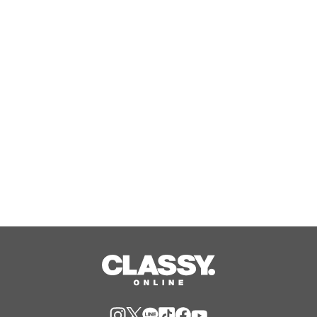
勝どき・晴海の『筋トレ×ピラティ
ス』で大人気のPBGが女性専用スタジ
オ（２号店）を開店。
Aug, 07, 2026
大人も子どもも楽しめる「縁日」や金
平糖輝く「ウェルカムかき氷」、愛犬
用「プライベートプール」で特別な夏
休みをお届け
Aug, 07, 2026