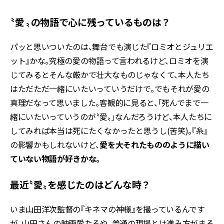
〝愛 〟の物語で心に残っているものは？
パッと思いついたのは、舞台でも演じた『ロミオとジュリエ
ット』かな。究極の愛の物語って言われるけど、ロミオを演
じてみるとそんな厳かで壮大なものじゃなくて、本人たち
はただただ一緒にいたいっていうだけで――。でもそれが愛の
真理だなって思いました。客観的に見ると、「死んでまで一
緒にいたいっていうのが〝愛〟」なんだろうけど、本人たちに
してみれば本当は死にたくなかったと思うし(苦笑)。『糸』
の影響かもしれないけど、
愛を大それたもののように描い
ていない物語が好きかな。
最近〝愛〟を感じたのはどんな時？
いま山田洋次監督の『キネマの神様』を撮っているんです
が、山田さんの映画愛たるや。普通の現場とは進み方がまる