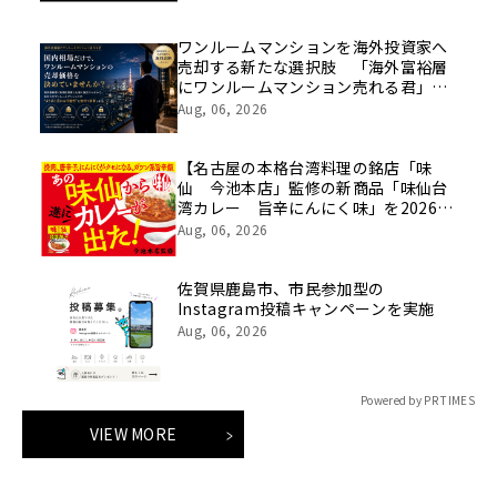
8/7(金)10:00より開催！
ワンルームマンションを海外投資家へ
売却する新たな選択肢 「海外富裕層
にワンルームマンション売れる君」サ
ービス開始
Aug, 06, 2026
【名古屋の本格台湾料理の銘店「味
仙 今池本店」監修の新商品「味仙台
湾カレー 旨辛にんにく味」を2026年
8月3日に発売！】
Aug, 06, 2026
佐賀県鹿島市、市民参加型の
Instagram投稿キャンペーンを実施
Aug, 06, 2026
Powered by PR TIMES
VIEW MORE