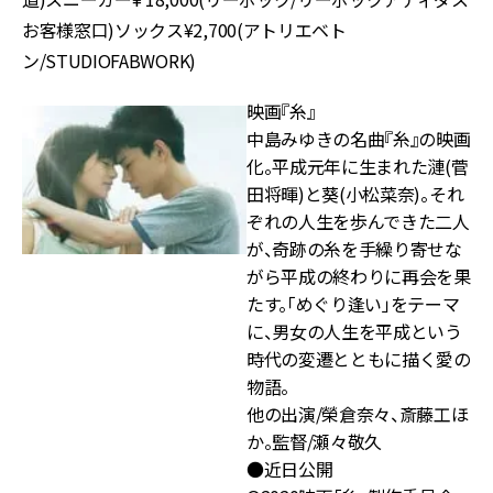
お客様窓口)ソックス¥2,700(アトリエベト
ン/STUDIOFABWORK)
映画『糸』
中島みゆきの名曲『糸』の映画
化。平成元年に生まれた漣(菅
田将暉)と葵(小松菜奈)。それ
ぞれの人生を歩んできた二人
が、奇跡の糸を手繰り寄せな
がら平成の終わりに再会を果
たす。「めぐり逢い」をテーマ
に、男女の人生を平成という
時代の変遷とともに描く愛の
物語。
他の出演/榮倉奈々、斎藤工ほ
か。監督/瀬々敬久
●近日公開