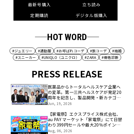
最新号購入
立ち読み
定期購読
デジタル版購入
HOT WORD
#ジュエリー
#通勤服
#お呼ばれコーデ
#旅コーデ
#結婚
#スニーカー
#UNIQLO（ユニクロ）
#ZARA
#骨格診断
PRESS RELEASE
医薬品からトータルヘルスケア企業へ
の変革。第一三共ヘルスケアが発足20
周年を記念し、製品開発・新カテゴリ
挑戦の舞台や旧社統合時のエピソード
Jun, 19, 2026
を社員の想いとともに振り返る特別映
像を公開！
【家電祭】エクスプライス株式会社、
au PAY マーケット「家電祭」にて日替
わり399円セールや最大20％ポイント
還元などお得なキャンペーンを
Aug, 06, 2026