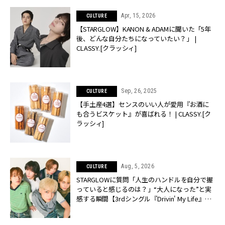
Apr, 15, 2026
CULTURE
【STARGLOW】KANON & ADAMに聞いた「5年
後、どんな自分たちになっていたい？」 |
CLASSY.[クラッシィ]
Sep, 26, 2025
CULTURE
【手土産4選】センスのいい人が愛用『お酒に
も合うビスケット』が喜ばれる！ | CLASSY.[ク
ラッシィ]
Aug, 5, 2026
CULTURE
STARGLOWに質問「人生のハンドルを自分で握
っていると感じるのは？」“大️人になった”と実
感する瞬間【3rdシングル『Drivin' My Life』発
売】 | CLASSY.[クラッシィ]