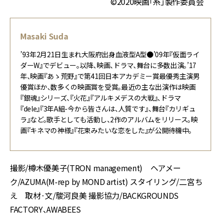
©2020映画「糸」製作委員会
Masaki Suda
’93年2月21日生まれ大阪府出身血液型A型●’09年『仮面ライ
ダーW』でデビュー。以降、映画、ドラマ、舞台に多数出演。’17
年、映画『あゝ荒野』で第41回日本アカデミー賞最優秀主演男
優賞ほか、数多くの映画賞を受賞。最近の主な出演作は映画
『銀魂』シリーズ、『火花』『アルキメデスの大戦』、ドラマ
『dele』『3年A組-今から皆さんは、人質です』、舞台『カリギュ
ラ』など。歌手としても活動し、2作のアルバムをリリース。映
画『キネマの神様』『花束みたいな恋をした』が公開待機中。
撮影/樽木優美子(TRON management) ヘアメー
ク/AZUMA(M-rep by MOND artist) スタイリング/二宮ち
え 取材·文/駿河良美 撮影協力/BACKGROUNDS
FACTORY、AWABEES