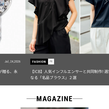
FASHION
PR
Jul, 15,2026
【ICB】人気インフルエンサーと共同制作! 週5で着たく
なる「名品ブラウス」２選
MAGAZINE