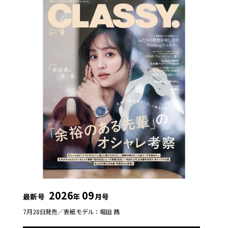
2026
09
最新号
年
月号
7月28日発売／
表紙モデル：堀田 茜