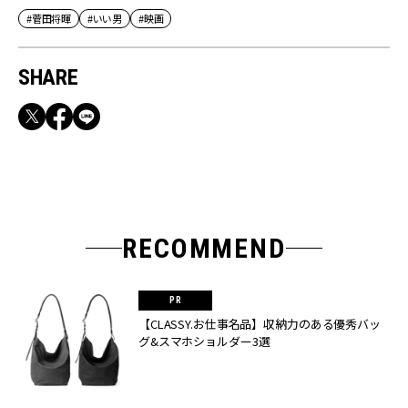
#菅田将暉
#いい男
#映画
SHARE
RECOMMEND
【CLASSY.お仕事名品】収納力のある優秀バッ
グ&スマホショルダー3選