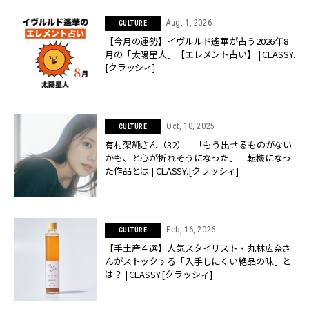
Aug, 1, 2026
CULTURE
【今月の運勢】イヴルルド遙華が占う2026年8
月の「太陽星人」【エレメント占い】 | CLASSY.
[クラッシィ]
Oct, 10, 2025
CULTURE
有村架純さん（32） 「もう出せるものがない
かも、と心が折れそうになった」 転機になっ
た作品とは | CLASSY.[クラッシィ]
Feb, 16, 2026
CULTURE
【手土産４選】人気スタイリスト・丸林広奈さ
んがストックする「入手しにくい絶品の味」と
は？ | CLASSY.[クラッシィ]