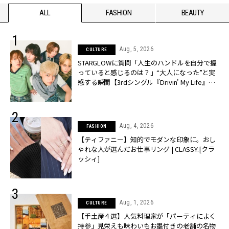
ALL
FASHION
BEAUTY
Aug, 5, 2026
CULTURE
STARGLOWに質問「人生のハンドルを自分で握
っていると感じるのは？」“大️人になった”と実
感する瞬間【3rdシングル『Drivin' My Life』発
売】 | CLASSY.[クラッシィ]
Aug, 4, 2026
FASHION
【ティファニー】知的でモダンな印象に。おし
ゃれな人が選んだお仕事リング | CLASSY.[クラ
ッシィ]
Aug, 1, 2026
CULTURE
【手土産４選】人気料理家が「パーティによく
持参」見栄えも味わいもお墨付きの老舗の名物