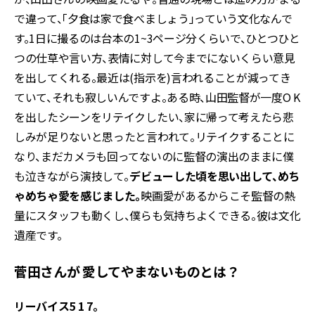
で違って、「夕食は家で食べましょう」っていう文化なんで
す。1日に撮るのは台本の1~3ページ分くらいで、ひとつひと
つの仕草や言い方、表情に対して今までにないくらい意見
を出してくれる。最近は(指示を)言われることが減ってき
ていて、それも寂しいんですよ。ある時、山田監督が一度O K
を出したシーンをリテイクしたい、家に帰って考えたら悲
しみが足りないと思ったと言われて。リテイクすることに
なり、まだカメラも回ってないのに監督の演出のままに僕
も泣きながら演技して――。
デビューした頃を思い出して、めち
ゃめちゃ愛を感じました。
映画愛があるからこそ監督の熱
量にスタッフも動くし、僕らも気持ちよくできる。彼は文化
遺産です。
菅田さんが 愛してやまないものとは？
リーバイス5 1 7。