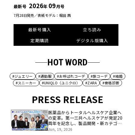
2026
09
最新号
年
月号
7月28日発売／
表紙モデル：堀田 茜
最新号購入
立ち読み
定期購読
デジタル版購入
HOT WORD
#ジュエリー
#通勤服
#お呼ばれコーデ
#旅コーデ
#結婚
#スニーカー
#UNIQLO（ユニクロ）
#ZARA
#骨格診断
PRESS RELEASE
医薬品からトータルヘルスケア企業へ
の変革。第一三共ヘルスケアが発足20
周年を記念し、製品開発・新カテゴリ
挑戦の舞台や旧社統合時のエピソード
Jun, 19, 2026
を社員の想いとともに振り返る特別映