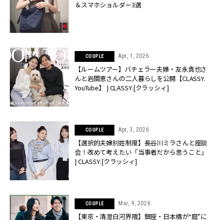
＆スマホショルダー3選
Apr, 1, 2026
COUPLE
【ルームツアー】バチェラー夫婦・友永真也さ
んと岩間恵さんの二人暮らしを公開【CLASSY.
YouTube】 | CLASSY.[クラッシィ]
Apr, 3, 2026
COUPLE
【選択的夫婦別姓制度】長谷川ミラさんと座談
会！改めて考えたい「当事者だから思うこと」
| CLASSY.[クラッシィ]
Mar, 9, 2026
COUPLE
【東京・清澄白河界隈】銀座・日本橋が“庭”に