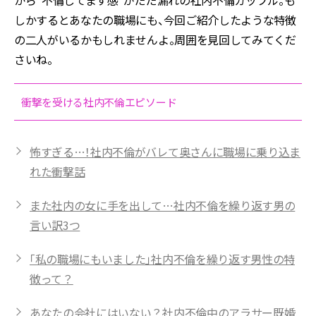
から“不倫してます感”がだだ漏れの社内不倫カップル。も
しかするとあなたの職場にも、今回ご紹介したような特徴
の二人がいるかもしれませんよ。周囲を見回してみてくだ
さいね。
衝撃を受ける社内不倫エピソード
怖すぎる…！社内不倫がバレて奥さんに職場に乗り込ま
れた衝撃話
また社内の女に手を出して…社内不倫を繰り返す男の
言い訳3つ
「私の職場にもいました」社内不倫を繰り返す男性の特
徴って？
あなたの会社にはいない？社内不倫中のアラサー既婚