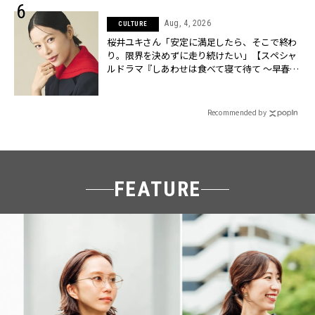
Aug, 4, 2026
CULTURE
桜井ユキさん「安定に満足したら、そこで終わ
り。限界を決めずに走り続けたい」【スペシャ
ルドラマ『しあわせは食べて寝て待て ～早春の
養生編～』】 | CLASSY.[クラッシィ]
Recommended by
FEATURE