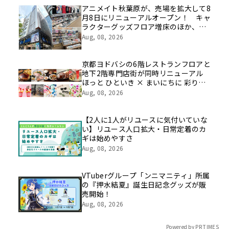
像を公開！
アニメイト秋葉原が、売場を拡大して8
月8日にリニューアルオープン！ キャ
ラクターグッズフロア増床のほか、新
たにカプセルトイ特化フロアや期間限
Aug, 08, 2026
定催事フロアの展開も
京都ヨドバシの6階レストランフロアと
地下2階専門店街が同時リニューアル
ほっと ひといき × まいにちに 彩りと
豊かさと
Aug, 08, 2026
【2人に1人がリユースに気付いていな
い】リユース人口拡大・日常定着のカ
ギは始めやすさ
Aug, 08, 2026
VTuberグループ「ンニマニティ」所属
の『押水結夏』誕生日記念グッズが販
売開始！
Aug, 08, 2026
Powered by PR TIMES