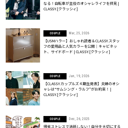
なる！自転車が主役のオシャレライフを拝見 |
CLASSY.[クラッシィ]
Mar, 25, 2026
COUPLE
【USMハラー】おしゃれ読者＆CLASSY.スタッ
フの愛用品と人気カラーを公開｜キャビネッ
ト、サイドボード | CLASSY.[クラッシィ]
Jan, 19, 2026
COUPLE
【CLASSY.カップルズ４期生発表】夫婦のオシ
ャレは“サムシング・ラルフ”がお約束！ |
CLASSY.[クラッシィ]
Dec, 26, 2025
COUPLE
帰省ストレスで消耗しない！自分を大切にする