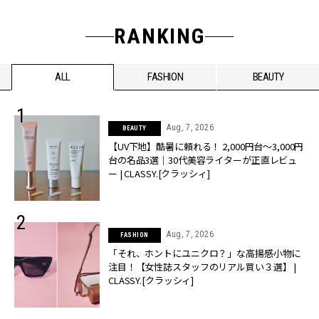
RANKING
ALL
FASHION
BEAUTY
Aug, 7, 2026
BEAUTY
【UV下地】酷暑に頼れる！ 2,000円台〜3,000円
台の名品3選｜30代美容ライターが正直レビュ
ー | CLASSY.[クラッシィ]
Aug, 7, 2026
FASHION
「それ、ホントにユニクロ？」な高揚感小物に
注目！【女性誌スタッフのリアル買い３選】 |
CLASSY.[クラッシィ]