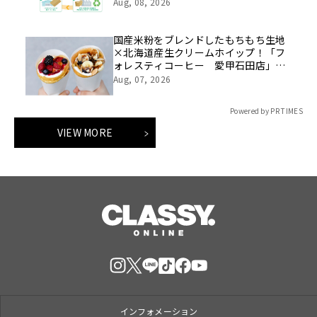
証を開始
Aug, 08, 2026
国産米粉をブレンドしたもちもち生地
×北海道産生クリームホイップ！「フ
ォレスティコーヒー 愛甲石田店」に
て、８月１７日（月）からクレープ販
Aug, 07, 2026
売を開始
Powered by PR TIMES
VIEW MORE
インフォメーション