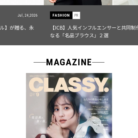
FASHION
PR
Jul, 15,2026
【ICB】人気インフルエンサーと共同制作! 週5で着たく
なる「名品ブラウス」２選
MAGAZINE