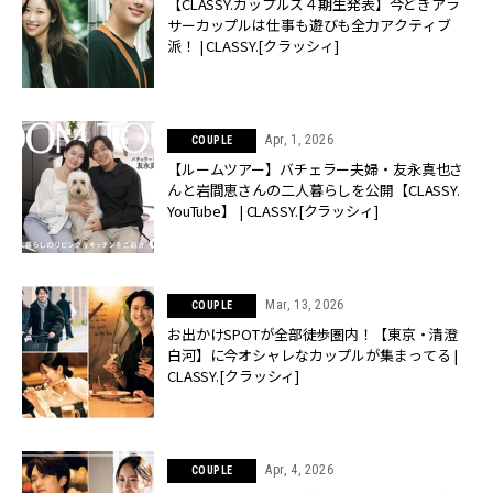
【CLASSY.カップルズ４期生発表】今どきアラ
サーカップルは仕事も遊びも全力アクティブ
派！ | CLASSY.[クラッシィ]
Apr, 1, 2026
COUPLE
【ルームツアー】バチェラー夫婦・友永真也さ
んと岩間恵さんの二人暮らしを公開【CLASSY.
YouTube】 | CLASSY.[クラッシィ]
Mar, 13, 2026
COUPLE
お出かけSPOTが全部徒歩圏内！【東京・清澄
白河】に今オシャレなカップルが集まってる |
CLASSY.[クラッシィ]
Apr, 4, 2026
COUPLE