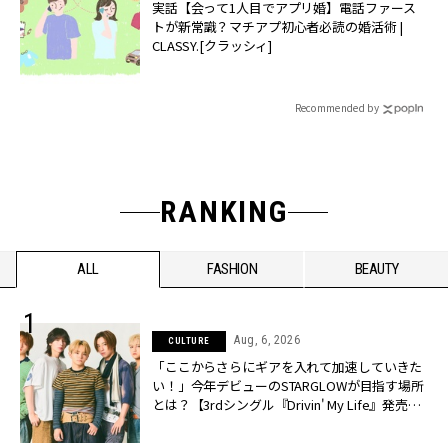
実話【会って1人目でアプリ婚】電話ファース
トが新常識？マチアプ初心者必読の婚活術 |
CLASSY.[クラッシィ]
Recommended by
RANKING
ALL
FASHION
BEAUTY
Aug, 6, 2026
CULTURE
「ここからさらにギアを入れて加速していきた
い！」今年デビューのSTARGLOWが目指す場所
とは？【3rdシングル『Drivin' My Life』発売】 |
CLASSY.[クラッシィ]