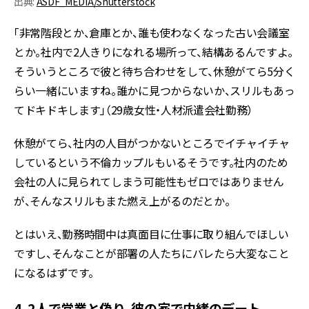
出典:
ASDF_MEDIA/Shutterstock
「非常階段とか、倉庫とか、誰も使わなくなった古い会議室
とか。社内で2人きりになれる場所って、結構あるんですよ。
そういうところで彼と待ち合わせをして、休憩がてら5分く
らい一緒にいますね。誰かに見つからないか、スリルもあっ
てドキドキします」（29歳女性・人材派遣会社勤務）
休憩がてら、社内の人目がつかないところでイチャイチャ
しているという不倫カップルもいるそうです。社内のため
会社の人に見られてしまう可能性もゼロではありません
が、そんなスリルもまた燃え上がるのだとか。
とはいえ、勤務時間中は真面目に仕事に取り組んでほしい
ですし、そんなことが部署の人たちにバレたら大変なこと
になるはずです。
4．2人で営業と偽り、彼の家で内緒のデート