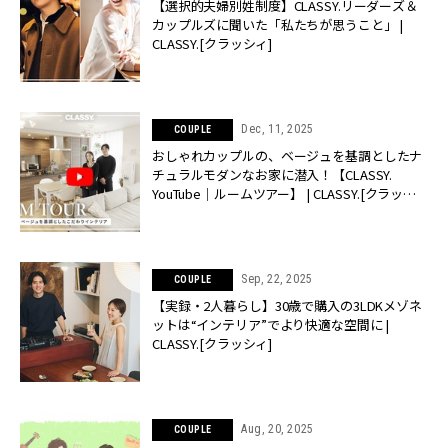
【選択的夫婦別姓制度】CLASSY.リーダーズ＆
カップルズに聞いた「私たちが思うこと」 |
CLASSY.[クラッシィ]
Dec, 11, 2025
COUPLE
おしゃれカップルの、ベージュを基調としたナ
チュラルモダンなお家に潜入！【CLASSY.
YouTube｜ルームツアー】 | CLASSY.[クラッシ
ィ]
Sep, 22, 2025
COUPLE
【実録・2人暮らし】30歳で購入の3LDKメゾネ
ットは“インテリア”でより快適な空間に |
CLASSY.[クラッシィ]
Aug, 20, 2025
COUPLE