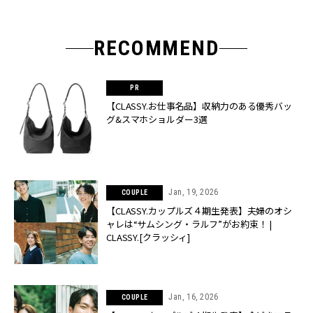
RECOMMEND
【CLASSY.お仕事名品】収納力のある優秀バッ
グ&スマホショルダー3選
Jan, 19, 2026
COUPLE
【CLASSY.カップルズ４期生発表】夫婦のオシ
ャレは“サムシング・ラルフ”がお約束！ |
CLASSY.[クラッシィ]
Jan, 16, 2026
COUPLE