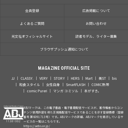
会員登録
広告掲載について
よくあるご質問
お問い合わせ
光文社オフィシャルサイト
読者モデル、ライター募集
ブラウザプッシュ通知について
MAGAZINE OFFICIAL SITE
JJ
CLASSY.
VERY
STORY
HERS
Mart
美ST
bis
和食スタイル
女性自身
SmartFLASH
COMIC熱帯
comic Pureri
マンガ コミソル
本がすき。
ABJマークは、この電子書店・電子書籍配信サービスが、著作権者からコン
テンツ使用許諾を得た正規版配信サービスであることを示す登録商標（登録
番号 第6091713号）です。ABJマークの詳細、ABJマークを掲示しているサ
ービスの一覧はこちらです。
https://aebs.or.jp/