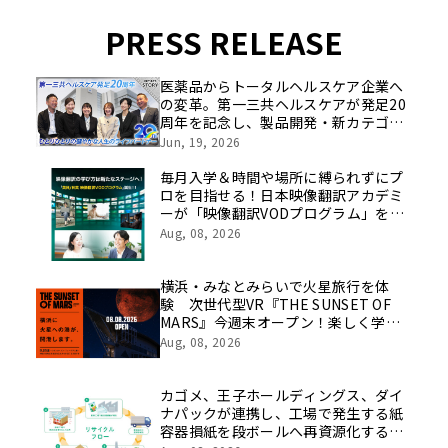
PRESS RELEASE
医薬品からトータルヘルスケア企業へ
の変革。第一三共ヘルスケアが発足20
周年を記念し、製品開発・新カテゴリ
挑戦の舞台や旧社統合時のエピソード
Jun, 19, 2026
を社員の想いとともに振り返る特別映
像を公開！
毎月入学＆時間や場所に縛られずにプ
ロを目指せる！日本映像翻訳アカデミ
ーが「映像翻訳VODプログラム」を
2026年10月より開講！
Aug, 08, 2026
横浜・みなとみらいで火星旅行を体
験 次世代型VR『THE SUNSET OF
MARS』今週末オープン！楽しく学べ
るパネル展やワークショップなど関連
Aug, 08, 2026
イベントも
カゴメ、王子ホールディングス、ダイ
ナパックが連携し、工場で発生する紙
容器損紙を段ボールへ再資源化する実