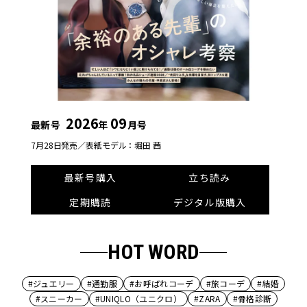
2026
09
最新号
年
月号
7月28日発売／
表紙モデル：堀田 茜
最新号購入
立ち読み
定期購読
デジタル版購入
HOT WORD
#ジュエリー
#通勤服
#お呼ばれコーデ
#旅コーデ
#結婚
#スニーカー
#UNIQLO（ユニクロ）
#ZARA
#骨格診断