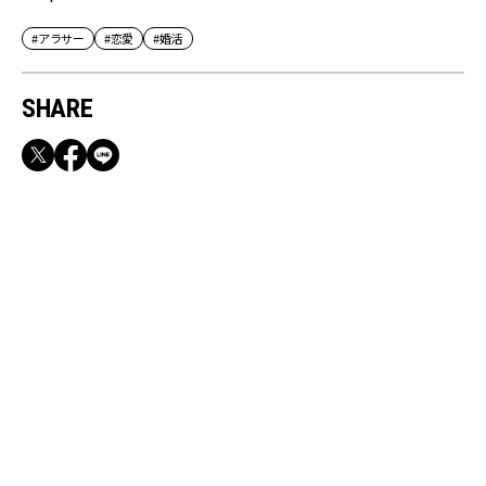
#アラサー
#恋愛
#婚活
SHARE
RECOMMEND
満員電車も外回りも快適！身軽になれるバッグ
＆スマホショルダー3選