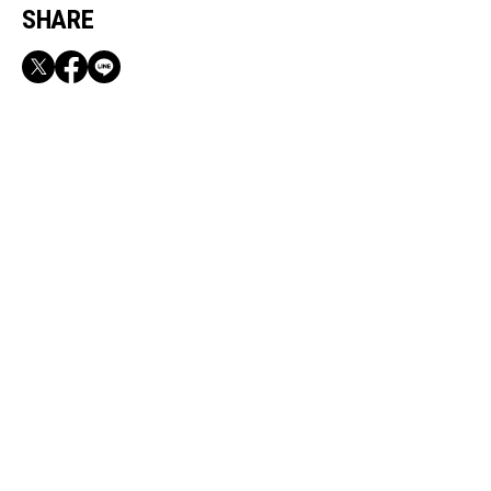
SHARE
RECOMMEND
【CLASSY.お仕事名品】収納力のある優秀バッ
グ&スマホショルダー3選
Apr, 4, 2026
COUPLE
【選択的夫婦別姓制度】CLASSY.リーダーズ＆