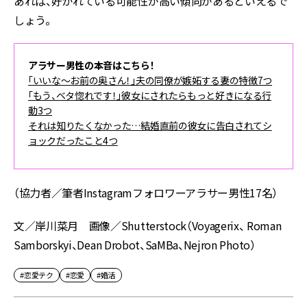
あれば、好かれている可能性が高い傾向があるといえるで
しょう。
アラサー男性の本音はこちら！
「いいな～お前の奥さん！」夫の同僚が嫉妬する妻の特徴7つ
「もう、ベタ惚れです！」彼女にされたらもっと好きになる行
動3つ
それは知りたくなかった…結婚直前の彼女に告白されてシ
ョックだったこと4つ
（協力者／筆者Instagramフォロワーアラサー男性17名）
文／岸川菜月 画像／Shutterstock（Voyagerix、 Roman
Samborskyi、Dean Drobot、SaMBa、Nejron Photo）
#恋愛テク
#恋愛
#婚活