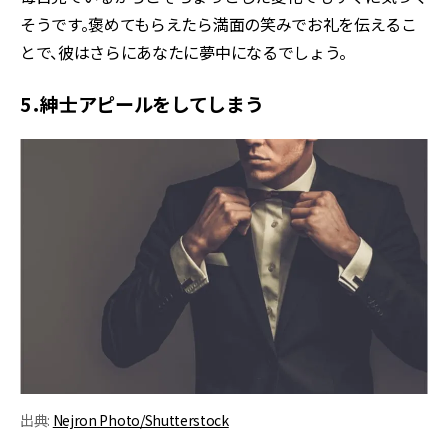
そうです。褒めてもらえたら満面の笑みでお礼を伝えるこ
とで、彼はさらにあなたに夢中になるでしょう。
5．紳士アピールをしてしまう
出典:
Nejron Photo/Shutterstock