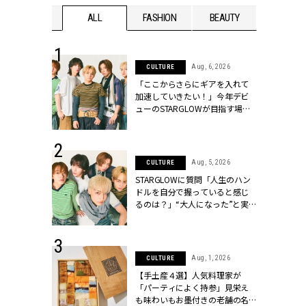
WEDDING
ALL
FASHION
BEAUTY
WEDDIN
 16, 2026
Aug, 6, 2026
CULTURE
はアリ？お呼
「ここからさらにギアを入れて
コーデ＆マナ
加速していきたい！」今年デビ
Y.[クラッシィ]
ューのSTARGLOWが目指す場所
とは？【3rdシングル『Drivin' My
Life』発売】 | CLASSY.[クラッシ
ィ]
 30, 2026
Aug, 5, 2026
CULTURE
リー】1つでも
STARGLOWに質問「人生のハン
ポメラートの
ドルを自分で握っていると感じ
シリーズに注
るのは？」“大️人になった”と実
ッシィ]
感する瞬間【3rdシングル
『Drivin' My Life』発売】 |
CLASSY.[クラッシィ]
 13, 2025
Aug, 1, 2026
CULTURE
ブランドのリ
【手土産４選】人気料理家が
0代カップルの
「パーティによく持参」見栄え
SSY.[クラッシ
も味わいもお墨付きの老舗の名