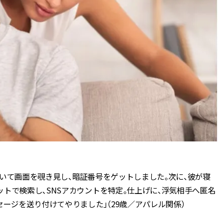
ィ]
ィ]
Nov, 17, 2025
Mar,
BEAUTY
WEDDING
【落ちない名品リップ10選】塗
【トレンドの巻き
り直しできない・皮むけしやす
式ゲスト服の鉄板
いetc.悩みをクリア | CLASSY.[ク
ンピ”は『スカー
ラッシィ]
正解！ | CLASSY.
Aug, 7, 2026
Aug,
BEAUTY
WEDDING
冷房・紫外線etc...「夏の隠れ乾
20万円台〜【カル
燥」を防ぐ【ベタつかない名品
ング４選】ラブ、トリ
クリーム】3選＜30代のベストコ
を『マリッジ』に
スメ＞ | CLASSY.[クラッシィ]
ます！ | CLASSY.
Jul, 13, 2026
Mar,
BEAUTY
WEDDING
いて画面を覗き見し、暗証番号をゲットしました。次に、彼が寝
朝の“寝ぐせ直し”はもういらな
失敗しない“ゲスト
トで検索し、SNSアカウントを特定。仕上げに、浮気相手へ匿名
い！夜に仕込む「ヘアケア家
リー】にある！結
電」3選 | CLASSY.[クラッシィ]
にも使える上質ベー
セージを送り付けてやりました」（29歳／アパレル関係）
CLASSY.[クラッシ