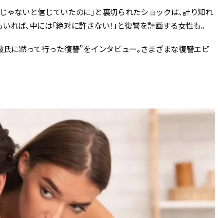
人じゃないと信じていたのに」と裏切られたショックは、計り知れ
BEAUTY
いれば、中には「絶対に許さない！」と復讐を計画する女性も。
彼氏に黙って行った復讐”をインタビュー。さまざまな復讐エピ
Aug, 5, 2026
Feb,
BEAUTY
WEDDING
忙しい毎日に「うるおいター
結婚式に黒ドレス
ボ」を。新【SOFINA BASIC＋】
ばれで失敗しない
のお手入れでうるおってなめら
ーを解説 | CLASS
かな肌を目指す | CLASSY.[クラッ
シィ]
Aug, 6, 2026
Jun,
BEAUTY
WEDDING
【ヘアアクセ6選】手抜きに見え
【一生ものジュエ
ない！アラサーのまとめ髪が垢
存在感が際立つ！
抜ける「即戦力アクセ」たち |
「トゥギャザー」
CLASSY.[クラッシィ]
目 | CLASSY.[クラ
Aug, 5, 2026
Aug,
BEAUTY
WEDDING
ユニクロ名品も！日焼け対策ガ
【結婚指輪】人気
チ勢の「ないと無理」なアイテ
ング22選｜20〜3
ムハック7選 | CLASSY.[クラッシ
エピソードも | CLA