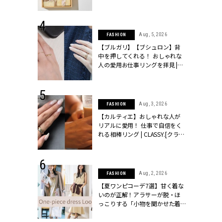
物とは？ | CLASSY.[クラッシィ]
 24, 2026
Aug, 5, 2026
FASHION
方３選】結婚
【ブルガリ】【ブシュロン】背
“シンプル黒ワ
中を押してくれる！ おしゃれな
フ』で盛るのが
人の愛用お仕事リングを拝見 |
[クラッシィ]
CLASSY.[クラッシィ]
 18, 2025
Aug, 3, 2026
FASHION
ティエ人気リ
【カルティエ】おしゃれな人が
ニティetc.
リアルに愛用！ 仕事で自信をく
選ぶ人増えて
れる相棒リング | CLASSY.[クラッ
[クラッシィ]
シィ]
 24, 2026
Aug, 2, 2026
FASHION
服”は【セオ
【夏ワンピコーデ7選】甘く着な
婚式にも仕事
いのが正解！アラサーが脱・ほ
シック４選 |
っこりする「小物を聞かせた着
ィ]
こなし」 | CLASSY.[クラッシィ]