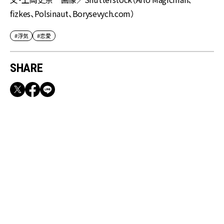
fizkes、Polsinaut、Borysevych.com）
#浮気
#恋愛
SHARE
RECOMMEND
【CLASSY.お仕事名品】収納力のある優秀バッ
グ&スマホショルダー3選