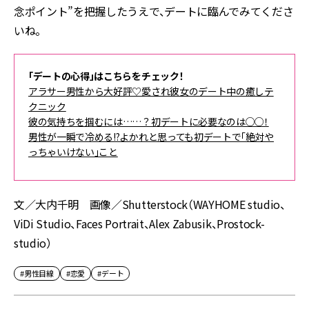
念ポイント”を把握したうえで、デートに臨んでみてくださ
いね。
「デートの心得」はこちらをチェック！
アラサー男性から大好評♡愛され彼女のデート中の癒しテ
クニック
彼の気持ちを掴むには……？初デートに必要なのは○○！
男性が一瞬で冷める!?よかれと思っても初デートで「絶対や
っちゃいけない」こと
文／大内千明 画像／Shutterstock（WAYHOME studio、
ViDi Studio、Faces Portrait、Alex Zabusik、Prostock-
studio）
#男性目線
#恋愛
#デート