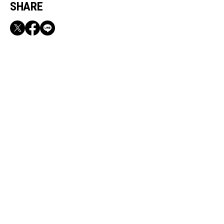
SHARE
RECOMMEND
【CLASSY.お仕事名品】収納力のある優秀バッ
グ&スマホショルダー3選
Sep, 14, 2025
COUPLE
令和の“掃除洗濯”を快適にする！オシャレでパ