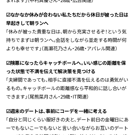
まれます」（中村真優さん・28歳・広告関連）
☑︎なかなか休みが合わない私たちだから休日が被った日は
早起きして朝ランへ
「休みが被った貴重な日は、朝から充実させるぞ！という気
持ちでまずは朝ランへ。会話をしながら並走する時間が何
よりも幸せです」（高瀬花乃さん・26歳・アパレル関連）
☑︎険悪になったらキャッチボールへ。いい感じの距離を保
った状態で不満を伝えて解決策を見つける
「夫婦間であっても、相手に直接不満を伝えるのは勇気がい
るもの。キャッチボールの距離感なら平和的に話し合いが
できます」（尾熊菜月さん・29歳・IT関連）
☑︎週末のデートは、事前にコーデを一緒に考える
「自分と同じくらい服好きの夫と、デート前日の金曜日にあ
ーでもないこーでもないと言い合いながらお互いのデート