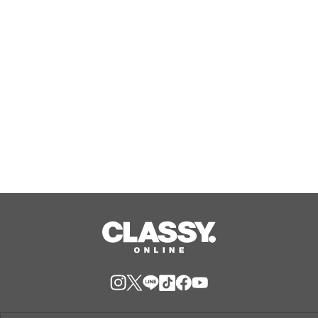
化による社会的な孤立の解決糸口に/家
族の思い出をVRで保存する「ハウスト
Aug, 08, 2026
ーリー」サービス開始
【女子ユース日本代表】第11回女子ユ
ース世界選手権 フランスを破り9位で
大会を終える
Aug, 08, 2026