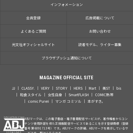
インフォメーション
会員登録
広告掲載について
よくあるご質問
お問い合わせ
光文社オフィシャルサイト
読者モデル、ライター募集
ブラウザプッシュ通知について
MAGAZINE OFFICIAL SITE
JJ
CLASSY.
VERY
STORY
HERS
Mart
美ST
bis
和食スタイル
女性自身
SmartFLASH
COMIC熱帯
comic Pureri
マンガ コミソル
本がすき。
ABJマークは、この電子書店・電子書籍配信サービスが、著作権者からコン
テンツ使用許諾を得た正規版配信サービスであることを示す登録商標（登録
番号 第6091713号）です。ABJマークの詳細、ABJマークを掲示しているサ
ービスの一覧はこちらです。