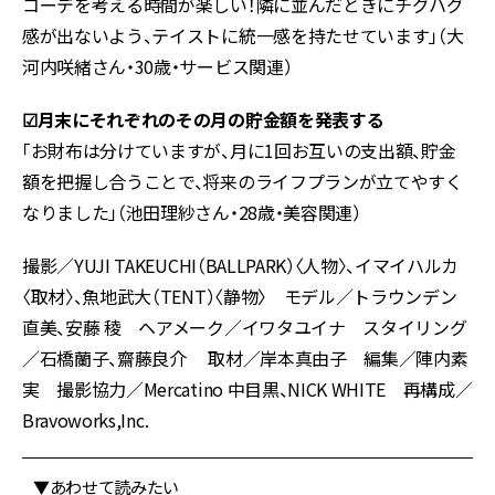
コーデを考える時間が楽しい！隣に並んだときにチグハグ
感が出ないよう、テイストに統一感を持たせています」（大
河内咲緒さん・30歳・サービス関連）
☑︎月末にそれぞれのその月の貯金額を発表する
「お財布は分けていますが、月に1回お互いの支出額、貯金
額を把握し合うことで、将来のライフプランが立てやすく
なりました」（池田理紗さん・28歳・美容関連）
撮影／YUJI TAKEUCHI（BALLPARK）〈人物〉、イマイハルカ
〈取材〉、魚地武大（TENT）〈静物〉 モデル／トラウンデン
直美、安藤 稜 ヘアメーク／イワタユイナ スタイリング
／石橋蘭子、齋藤良介 取材／岸本真由子 編集／陣内素
実 撮影協力／Mercatino 中目黒、NICK WHITE 再構成／
Bravoworks,Inc.
▼あわせて読みたい