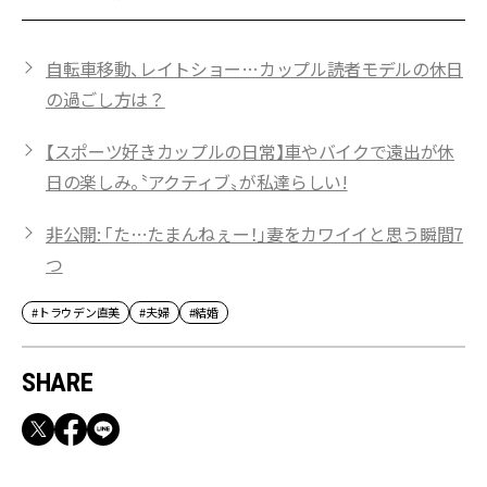
自転車移動、レイトショー…カップル読者モデルの休日
の過ごし方は？
【スポーツ好きカップルの日常】車やバイクで遠出が休
日の楽しみ。〝アクティブ〟が私達らしい!
非公開: 「た…たまんねぇー！」妻をカワイイと思う瞬間7
つ
#トラウデン直美
#夫婦
#結婚
SHARE