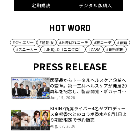
定期購読
デジタル版購入
HOT WORD
#ジュエリー
#通勤服
#お呼ばれコーデ
#旅コーデ
#結婚
#スニーカー
#UNIQLO（ユニクロ）
#ZARA
#骨格診断
PRESS RELEASE
医薬品からトータルヘルスケア企業へ
の変革。第一三共ヘルスケアが発足20
周年を記念し、製品開発・新カテゴリ
挑戦の舞台や旧社統合時のエピソード
Jun, 19, 2026
を社員の想いとともに振り返る特別映
像を公開！
KIRINZ所属ライバー4名がプロデュー
ス金熊香水とのコラボ香水を8月1日よ
り期間限定で予約販売
Aug, 07, 2026