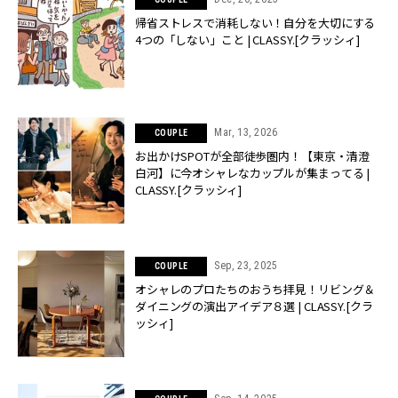
帰省ストレスで消耗しない！自分を大切にする
4つの「しない」こと | CLASSY.[クラッシィ]
Mar, 13, 2026
COUPLE
お出かけSPOTが全部徒歩圏内！【東京・清澄
白河】に今オシャレなカップルが集まってる |
CLASSY.[クラッシィ]
Sep, 23, 2025
COUPLE
オシャレのプロたちのおうち拝見！リビング＆
ダイニングの演出アイデア８選 | CLASSY.[クラ
ッシィ]