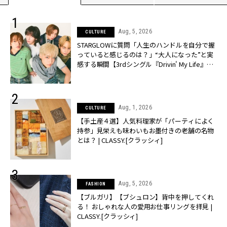
Aug, 5, 2026
CULTURE
STARGLOWに質問「人生のハンドルを自分で握
っていると感じるのは？」“大️人になった”と実
感する瞬間【3rdシングル『Drivin' My Life』発
売】 | CLASSY.[クラッシィ]
Aug, 1, 2026
CULTURE
【手土産４選】人気料理家が「パーティによく
持参」見栄えも味わいもお墨付きの老舗の名物
とは？ | CLASSY.[クラッシィ]
Aug, 5, 2026
FASHION
【ブルガリ】【ブシュロン】背中を押してくれ
る！ おしゃれな人の愛用お仕事リングを拝見 |
CLASSY.[クラッシィ]