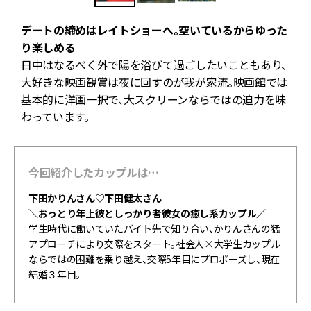
デートの締めはレイトショーへ。空いているからゆった
り楽しめる
が
日中はなるべく外で陽を浴びて過ごしたいこともあり、
大好きな映画観賞は夜に回すのが我が家流。映画館では
の
基本的に洋画一択で、大スクリーンならではの迫力を味
わっています。
今回紹介したカップルは…
下田かりんさん♡下田健太さん
＼おっとり年上彼としっかり者彼女の癒し系カップル／
学生時代に働いていたバイト先で知り合い、かりんさんの猛
アプローチにより交際をスタート。社会人×大学生カップル
ならではの困難を乗り越え、交際5年目にプロポーズし、現在
結婚３年目。