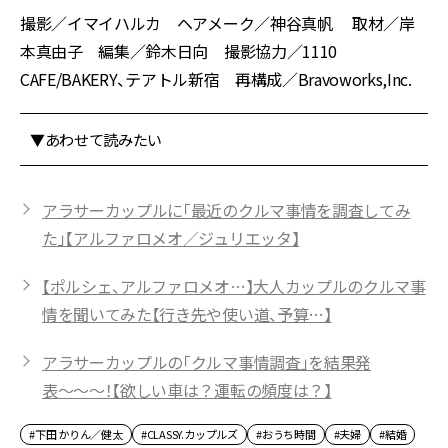
撮影／イマイハルカ ヘアメーク／神谷真帆 取材／岸
本真由子 編集／鈴木日向 撮影協力／1110
CAFE/BAKERY、テアトル新宿 再構成／Bravoworks,Inc.
▼あわせて読みたい
アラサーカップルに「最近のクルマ事情を調査してみ
た」【アルファロメオ／ジュリエッタ】
【ポルシェ、アルファロメオ…】大人カップルのクルマ事
情を聞いてみた【行き先や使い道、予算…】
アラサーカップルの「クルマ事情調査」を結果発
表〜〜〜！【欲しい車は？運転の頻度は？】
#下田 かりん／健太
#CLASSY.カップルズ
#おうち時間
#夫婦
#結婚