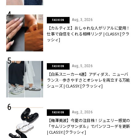
Aug, 3, 2026
FASHION
【カルティエ】おしゃれな人がリアルに愛用！
仕事で自信をくれる相棒リング | CLASSY.[クラ
ッシィ]
Aug, 5, 2026
FASHION
【白系スニーカー4選】アディダス、ニューバ
ランス…歩きやすさとオシャレを両立する万能
シューズ | CLASSY.[クラッシィ]
Aug, 2, 2026
FASHION
【梅澤美波】今夏の注目株！ジュエリー感覚の
「サムリングサンダル」でパンツコーデを更新
| CLASSY.[クラッシィ]