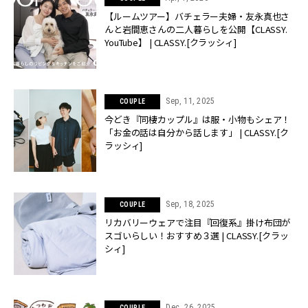
【ルームツアー】バチェラー夫婦・友永真也さ
んと岩間恵さんの二人暮らしを公開【CLASSY.
YouTube】 | CLASSY.[クラッシィ]
Sep, 11, 2025
COUPLE
今どき『同棲カップル』は服・小物もシェア！
「お金の話は自分から話します」 | CLASSY.[ク
ラッシィ]
Sep, 18, 2025
COUPLE
リカバリーウェアで注目『回復系』掛け布団が
スゴいらしい！おすすめ３選 | CLASSY.[クラッ
シィ]
Dec, 26, 2025
COUPLE