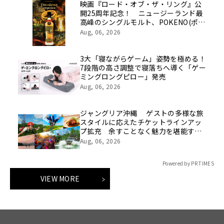
映画『ロード・オブ・ザ・リング』公
開25周年記念！ ニュージーランド最
高峰のシングルモルト、POKENO(ポケ
ノ)より 数量限定ウイスキー「リング
Aug, 06, 2026
ベアラー」が誕生
3大「寝ながらゲーム」姿勢を極める！
7段階の高さ調整で寝落ちへ導く「ゲー
ミングロングピロー」発売
Aug, 06, 2026
ジャングリア沖縄 ゲストの多様な旅
スタイルに応えたチケットラインアッ
プ拡充 余すことなく魅力を堪能する
「ロイヤルチケット」新登場
Aug, 06, 2026
Powered by PR TIMES
VIEW MORE