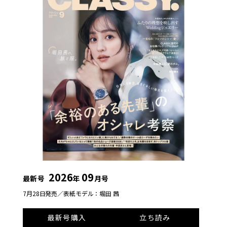
2026
09
最新号
年
月号
7月28日発売／
表紙モデル：堀田 茜
最新号購入
立ち読み