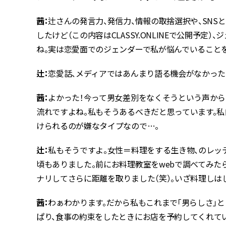
茜：
辻さんの発言力、発信力、情報の取捨選択や、SNS
したけど（この内容はCLASSY.ONLINEで公開予定）
ね。実は恋愛面でのジェンダーで私が悩んでいること
辻：
恋愛話、メディアではあんまり語る機会がなかった
茜：
よかった！今って男女差別をなくそうという声から
流れですよね。私もそうあるべきだと思っています。
けられるのが嫌なタイプなので…。
辻：
私もそうですよ。女性＝料理をする生き物、のレ
頃もありました。前にお料理教室をwebで調べてみた
ナリしてさらに距離を取りました（笑）。いざ料理しは
茜：
わぁわかります。だから私もこれまで「男らしさ」
ぱり、食事の約束をしたときにお店を予約してくれて