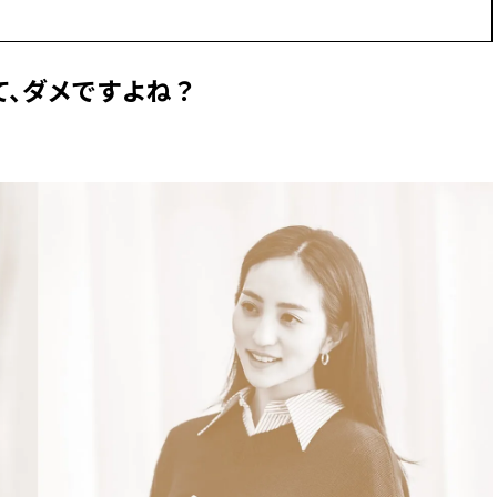
ィ]
目 | CLASSY.[クラ
て、ダメですよね？
Nov, 17, 2025
Mar,
BEAUTY
WEDDING
【落ちない名品リップ10選】塗
【トレンドの巻き
り直しできない・皮むけしやす
式ゲスト服の鉄板
いetc.悩みをクリア | CLASSY.[ク
ンピ”は『スカー
ラッシィ]
正解！ | CLASSY.
Aug, 5, 2026
Dec,
BEAUTY
WEDDING
夏の深刻なくすみ・色ムラにア
【結婚式のお呼ば
プローチ！【透明感を底上げ】
事情】アンテプリマ、
神コスメ３選 | CLASSY.[クラッシ
「小さくても収納
ィ]
件！ | CLASSY.[
Jul, 13, 2026
Mar,
BEAUTY
WEDDING
朝の“寝ぐせ直し”はもういらな
失敗しない“ゲスト
い！夜に仕込む「ヘアケア家
リー】にある！結
電」3選 | CLASSY.[クラッシィ]
にも使える上質ベー
CLASSY.[クラッシ