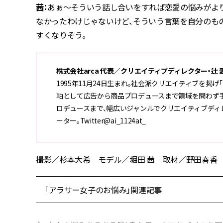
茜：
あぁ〜そういう話し合いをすれば恋愛の悩みがより
なかったわけじゃないけど、そういう言葉を自分のも
すくなりそう。
株式会社arca 代表／クリエイティブディレクター・辻
1995年11月24日生まれ。社会派クリエイティブを掲
軸として広告から商品プロデュースまで領域を問わず手
ロデュースまで、幅広いジャンルでクリエイティブディレク
ーター。Twitter@ai_1124at_
撮影／杉本大希 モデル／堀田 茜 取材／野田春香 再構成／
「アラサー女子のお悩み」関連記事