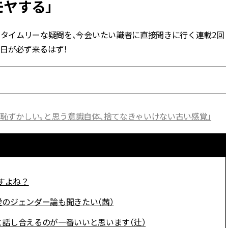
ヤする」
BEAUTY
るタイムリーな疑問を、今会いたい識者に直接聞きに行く連載2回
日が必ず来るはず！
Aug, 5, 2026
Feb,
BEAUTY
WEDDING
忙しい毎日に「うるおいター
結婚式に黒ドレス
ボ」を。新【SOFINA BASIC＋】
ばれで失敗しない
のお手入れでうるおってなめら
ーを解説 | CLASS
かな肌を目指す | CLASSY.[クラッ
シィ]
〝恥ずかしい〟と思う意識自体、捨てなきゃいけない古い感覚」
Aug, 6, 2026
Aug,
BEAUTY
WEDDING
【ヘアアクセ6選】手抜きに見え
【結婚指輪】人気
ない！アラサーのまとめ髪が垢
ング22選｜20〜3
抜ける「即戦力アクセ」たち |
エピソードも | CLA
CLASSY.[クラッシィ]
ィ]
すよね？
Aug, 5, 2026
Jun,
BEAUTY
WEDDING
のジェンダー論も聞きたい（茜）
ユニクロ名品も！日焼け対策ガ
【一生ものジュエ
チ勢の「ないと無理」なアイテ
存在感が際立つ！
話し合えるのが一番いいと思います（辻）
ムハック7選 | CLASSY.[クラッシ
「トゥギャザー」