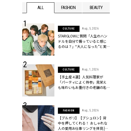
WEDDING
ALL
FASHION
BEAUTY
WEDDIN
 16, 2026
Aug, 5, 2026
CULTURE
はアリ？お呼
STARGLOWに質問「人生のハン
コーデ＆マナ
ドルを自分で握っていると感じ
Y.[クラッシィ]
るのは？」“大️人になった”と実
感する瞬間【3rdシングル
『Drivin' My Life』発売】 |
CLASSY.[クラッシィ]
 13, 2025
Aug, 1, 2026
CULTURE
ブランドのリ
【手土産４選】人気料理家が
0代カップルの
「パーティによく持参」見栄え
SSY.[クラッシ
も味わいもお墨付きの老舗の名
物とは？ | CLASSY.[クラッシィ]
 30, 2026
Aug, 5, 2026
FASHION
リー】1つでも
【ブルガリ】【ブシュロン】背
ポメラートの
中を押してくれる！ おしゃれな
シリーズに注
人の愛用お仕事リングを拝見 |