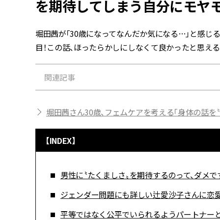
を期待してしまう自分にモヤモ
堀田茜が「30歳になってなんだか気になる…」と感じ
目！この話、ほったらかしにしなくて良かったと思える
関連記事
堀田茜さん30歳、フェムケアを考える「身体の話を
【INDEX】
男性に〝たくましさ〟を期待するのって、ダメで
ジェンダー問題にも詳しい辻愛沙子さんに恋愛
平等ではなく公平でいられるようパートナーと