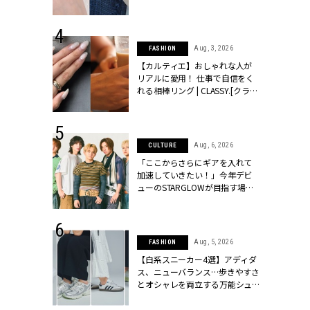
ッシィ]
CLASSY.[クラッシィ]
 24, 2026
Aug, 3, 2026
FASHION
方３選】結婚
【カルティエ】おしゃれな人が
“シンプル黒ワ
リアルに愛用！ 仕事で自信をく
フ』で盛るのが
れる相棒リング | CLASSY.[クラッ
[クラッシィ]
シィ]
 24, 2025
Aug, 6, 2026
CULTURE
れバッグ最新
「ここからさらにギアを入れて
プラダetc.
加速していきたい！」今年デビ
力あり」が条
ューのSTARGLOWが目指す場所
クラッシィ]
とは？【3rdシングル『Drivin' My
Life』発売】 | CLASSY.[クラッシ
ィ]
 24, 2026
Aug, 5, 2026
FASHION
服”は【セオ
【白系スニーカー4選】アディダ
婚式にも仕事
ス、ニューバランス…歩きやすさ
シック４選 |
とオシャレを両立する万能シュ
ィ]
ーズ | CLASSY.[クラッシィ]