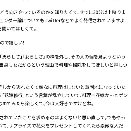
とどう向き合っているのかを知りたくて、すでに30分以上喋りま
、ジェンダー論についてもTwitterなどでよく発信されていますよ
を聞いてほしくて。
ので嬉しい！
「男らしさ」「女らしさ」の枠を外し、その人の個を見ようという
私自身も女だからという理由で料理や掃除をしてほしいと押しつ
ッテルから逃れたくて頑なに料理はしないと意固地になっていた
ら「花嫁修行」という言葉が乱立していて、料理＝花嫁か…とゲン
じめてみたら楽しくて、今は大好きですけどね。
とされていたことを求めるのはよくないと思い直して。でもやっ
いて、サプライズで花束をプレゼントしてくれたら素敵な人だ