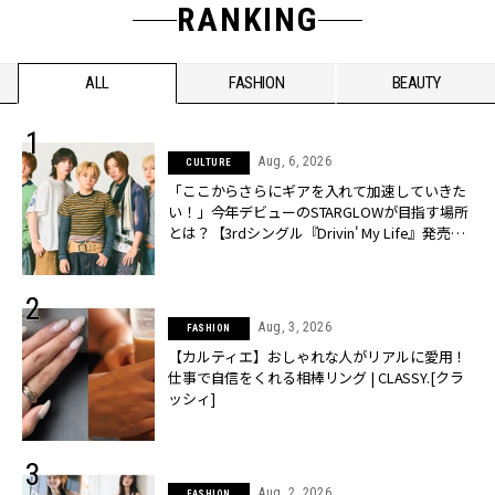
RANKING
ALL
FASHION
BEAUTY
Aug, 6, 2026
CULTURE
「ここからさらにギアを入れて加速していきた
い！」今年デビューのSTARGLOWが目指す場所
とは？【3rdシングル『Drivin' My Life』発売】 |
CLASSY.[クラッシィ]
Aug, 3, 2026
FASHION
【カルティエ】おしゃれな人がリアルに愛用！
仕事で自信をくれる相棒リング | CLASSY.[クラ
ッシィ]
Aug, 2, 2026
FASHION