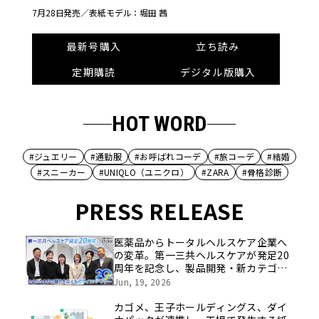
7月28日発売／
表紙モデル：堀田 茜
最新号購入
立ち読み
定期購読
デジタル版購入
HOT WORD
#ジュエリー
#通勤服
#お呼ばれコーデ
#旅コーデ
#結婚
#スニーカー
#UNIQLO（ユニクロ）
#ZARA
#骨格診断
PRESS RELEASE
医薬品からトータルヘルスケア企業へ
の変革。第一三共ヘルスケアが発足20
周年を記念し、製品開発・新カテゴリ
挑戦の舞台や旧社統合時のエピソード
Jun, 19, 2026
を社員の想いとともに振り返る特別映
像を公開！
カゴメ、王子ホールディングス、ダイ