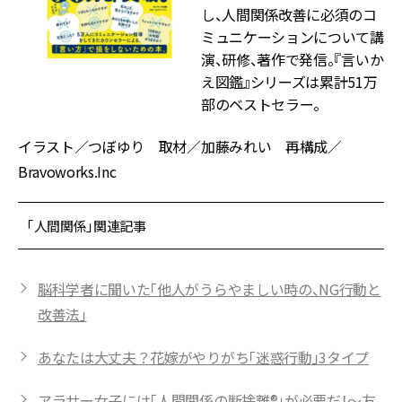
し、人間関係改善に必須のコ
ミュニケーションについて講
演、研修、著作で発信。『言いか
え図鑑』シリーズは累計51万
部のベストセラー。
イラスト／つぼゆり 取材／加藤みれい 再構成／
Bravoworks.Inc
「人間関係」関連記事
脳科学者に聞いた「他人がうらやましい時の、NG行動と
改善法」
あなたは大丈夫？花嫁がやりがち「迷惑行動」3タイプ
アラサー女子には「人間関係の断捨離®」が必要だ！～友