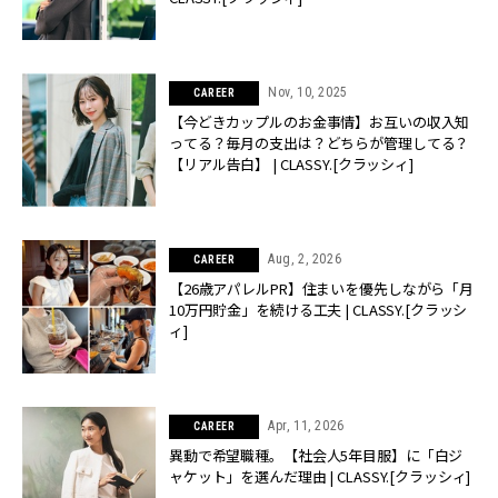
Nov, 10, 2025
CAREER
【今どきカップルのお金事情】お互いの収入知
ってる？毎月の支出は？どちらが管理してる？
【リアル告白】 | CLASSY.[クラッシィ]
Aug, 2, 2026
CAREER
【26歳アパレルPR】住まいを優先しながら「月
10万円貯金」を続ける工夫 | CLASSY.[クラッシ
ィ]
Apr, 11, 2026
CAREER
異動で希望職種。【社会人5年目服】に「白ジ
ャケット」を選んだ理由 | CLASSY.[クラッシィ]