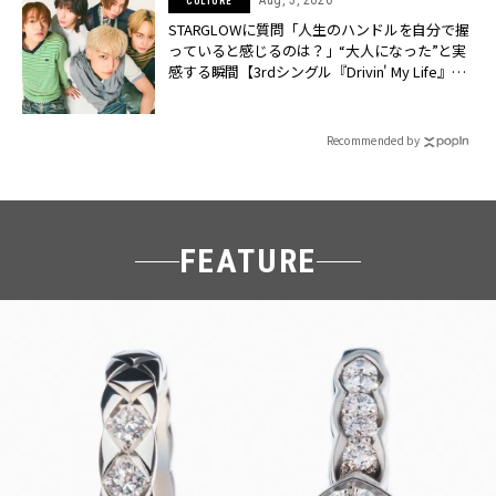
Aug, 5, 2026
CULTURE
STARGLOWに質問「人生のハンドルを自分で握
っていると感じるのは？」“大️人になった”と実
感する瞬間【3rdシングル『Drivin' My Life』発
売】 | CLASSY.[クラッシィ]
Recommended by
FEATURE