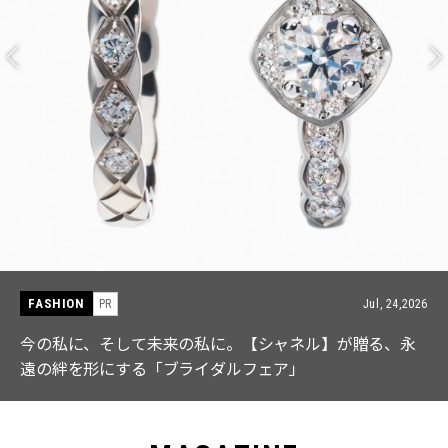
FASHION
PR
Jul, 15,2026
【ICB】人気インフルエンサーと共同制作! 週5で着たく
なる「名品ブラウス」２選