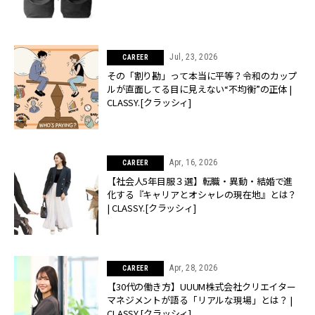
Jul, 23, 2026
CAREER
その「割り勘」って本当に平等？令和のカップ
ルが直面してる目に見えない“不均衡”の正体 |
CLASSY.[クラッシィ]
Apr, 16, 2026
CAREER
【社会人5年目服３選】転職・異動・結婚で進
化する『キャリアとオシャレの現在地』とは？
| CLASSY.[クラッシィ]
Apr, 28, 2026
CAREER
【30代の働き方】UUUM株式会社クリエイター
マネジメントが語る「リアルな現場」とは？ |
CLASSY.[クラッシィ]