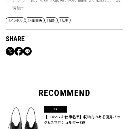
情編～
#メンタル
#人間関係
#悩み
#仕事
SHARE
RECOMMEND
【CLASSY.お仕事名品】収納力のある優秀バッ
グ&スマホショルダー3選