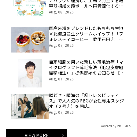
ナパックが連携し、工場で発生する紙
容器損紙を段ボールへ再資源化する実
証を開始
Aug, 08, 2026
国産米粉をブレンドしたもちもち生地
×北海道産生クリームホイップ！「フ
ォレスティコーヒー 愛甲石田店」に
て、８月１７日（月）からクレープ販
Aug, 07, 2026
売を開始
自家細胞を用いた新しい薄毛治療「マ
イクログラフト薄毛療法（毛包皮膚組
織移植法）」提供開始のお知らせ 【医
療法人社団 青真会 青山エルクリニ
Aug, 07, 2026
ック】
勝どき・晴海の『筋トレ×ピラティ
ス』で大人気のPBGが女性専用スタジ
オ（２号店）を開店。
Aug, 07, 2026
Powered by PR TIMES
VIEW MORE