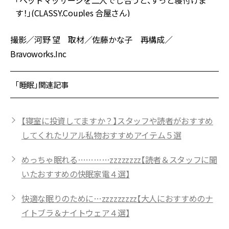
「ヘッドマッサージを二人でし合うと、すっと寝付けま
す！」(CLASSY.Couples 合屋さん)
撮影／河野 望 取材／佐藤かな子 再構成／
Bravoworks.Inc
「睡眠」関連記事
【寝室に投資してますか？】スタッフや読者がおすすめ
してくれたリアル私物おすすめアイテム５選
めっちゃ眠れる…………zzzzzzzz【読者＆スタッフに聞
いたおすすめの快眠家電４選】
快適な眠りのために…zzzzzzzzz【大人におすすめのナ
イトブラ＆ナイトウェア４選】