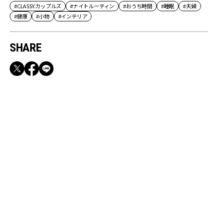
#CLASSY.カップルズ
#ナイトルーティン
#おうち時間
#睡眠
#夫婦
#健康
#小物
#インテリア
SHARE
RECOMMEND
満員電車も外回りも快適！身軽になれるバッグ
＆スマホショルダー3選