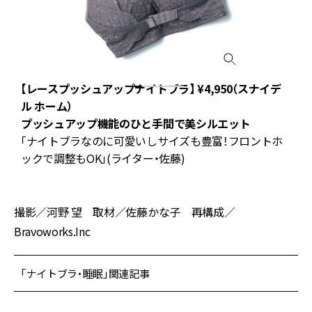
【レースプッシュアップナイトブラ】 ¥4,950（スナイデ
ル ホーム）
％
プッシュアップ機能のひと手間で美シルエット
S
「ナイトブラなのに可愛いしサイズも豊富！フロントホ
ックで調整もOK」(ライター・佐藤)
(
撮影／河野 望 取材／佐藤かな子 再構成／
Bravoworks.Inc
「ナイトブラ・睡眠」関連記事