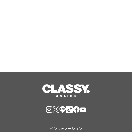
ライフスタイルブランド「LIB」、キ
ャンバスコレクション第三弾として
「キャンバス トートバッグ」と「キャ
ンバス スクエアハンドバッグ」が登場
Aug, 10, 2026
インフォメーション