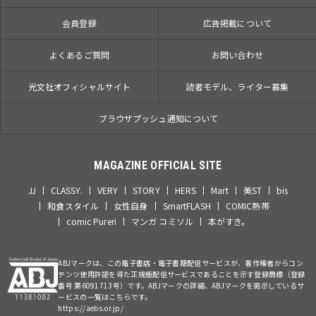
会員登録
広告掲載について
よくあるご質問
お問い合わせ
光文社オフィシャルサイト
読者モデル、ライター募集
ブラウザプッシュ通知について
MAGAZINE OFFICIAL SITE
JJ
CLASSY.
VERY
STORY
HERS
Mart
美ST
bis
和食スタイル
女性自身
SmartFLASH
COMIC熱帯
comic Pureri
マンガ コミソル
本がすき。
ABJマークは、この電子書店・電子書籍配信サービスが、著作権者からコン
テンツ使用許諾を得た正規版配信サービスであることを示す登録商標（登録
番号 第6091713号）です。ABJマークの詳細、ABJマークを掲示しているサ
ービスの一覧はこちらです。
https://aebs.or.jp/