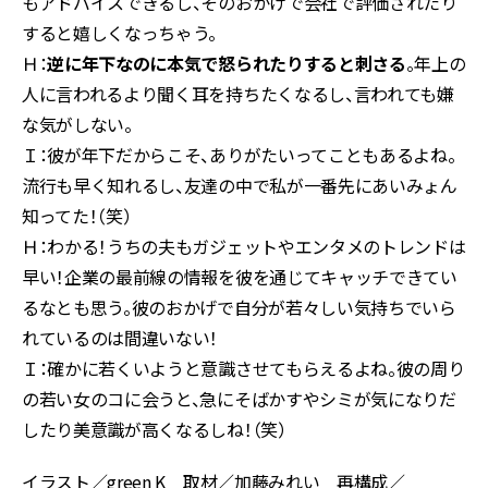
もアドバイスできるし、そのおかげで会社で評価されたり
すると嬉しくなっちゃう。
Ｈ：
逆に年下なのに本気で怒られたりすると刺さる
。年上の
人に言われるより聞く耳を持ちたくなるし、言われても嫌
な気がしない。
Ｉ：彼が年下だからこそ、ありがたいってこともあるよね。
流行も早く知れるし、友達の中で私が一番先にあいみょん
知ってた！（笑）
Ｈ：わかる！うちの夫もガジェットやエンタメのトレンドは
早い！企業の最前線の情報を彼を通じてキャッチできてい
るなとも思う。彼のおかげで自分が若々しい気持ちでいら
れているのは間違いない！
Ｉ：確かに若くいようと意識させてもらえるよね。彼の周り
の若い女のコに会うと、急にそばかすやシミが気になりだ
したり美意識が高くなるしね！（笑）
イラスト／green K 取材／加藤みれい 再構成／