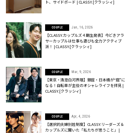
ト、サイドボード | CLASSY.[クラッシィ]
Jan, 16, 2026
COUPLE
【CLASSY.カップルズ４期生発表】今どきアラ
サーカップルは仕事も遊びも全力アクティブ
派！ | CLASSY.[クラッシィ]
Mar, 9, 2026
COUPLE
【東京・清澄白河界隈】銀座・日本橋が“庭”に
なる！自転車が主役のオシャレライフを拝見 |
CLASSY.[クラッシィ]
Apr, 4, 2026
COUPLE
【選択的夫婦別姓制度】CLASSY.リーダーズ＆
カップルズに聞いた「私たちが思うこと」 |