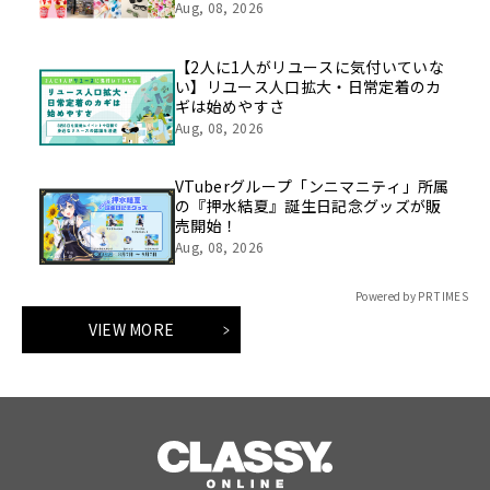
豊かさと
Aug, 08, 2026
【2人に1人がリユースに気付いていな
い】リユース人口拡大・日常定着のカ
ギは始めやすさ
Aug, 08, 2026
VTuberグループ「ンニマニティ」所属
の『押水結夏』誕生日記念グッズが販
売開始！
Aug, 08, 2026
Powered by PR TIMES
VIEW MORE