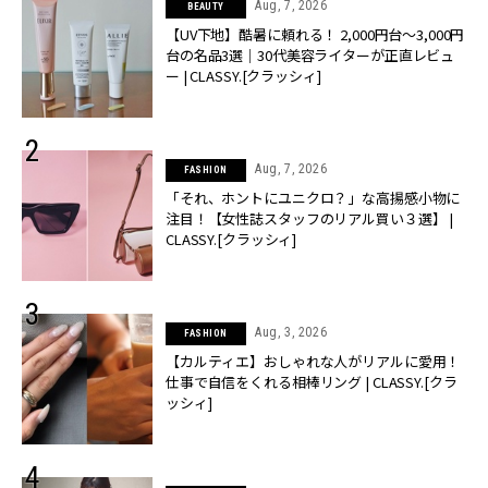
Aug, 7, 2026
BEAUTY
【UV下地】酷暑に頼れる！ 2,000円台〜3,000円
台の名品3選｜30代美容ライターが正直レビュ
ー | CLASSY.[クラッシィ]
Aug, 7, 2026
FASHION
「それ、ホントにユニクロ？」な高揚感小物に
注目！【女性誌スタッフのリアル買い３選】 |
CLASSY.[クラッシィ]
Aug, 3, 2026
FASHION
【カルティエ】おしゃれな人がリアルに愛用！
仕事で自信をくれる相棒リング | CLASSY.[クラ
ッシィ]