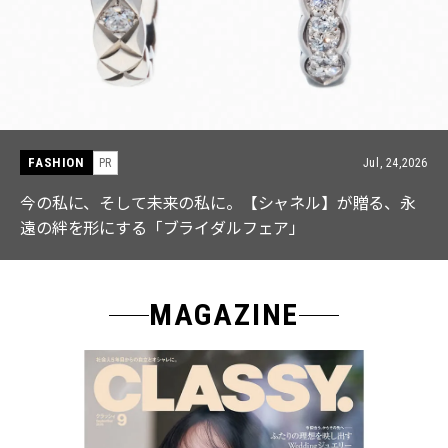
FASHION
PR
Jul, 15,2026
【ICB】人気インフルエンサーと共同制作! 週5で着たく
なる「名品ブラウス」２選
MAGAZINE