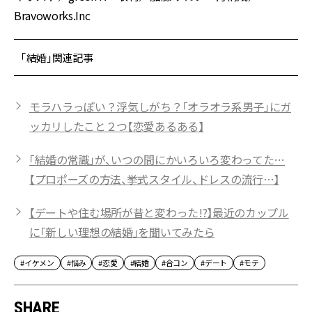
Bravoworks.Inc
「結婚」関連記事
モラハラっぽい？浮気しがち？「オラオラ系男子」にガ
ッカリしたこと２つ【恋愛あるある】
「結婚の常識」が、いつの間にかいろいろ変わってた…
【プロポーズの方法、挙式スタイル、ドレスの流行…】
【デートや住む場所が昔と変わった!?】最近のカップル
に「新しい理想の結婚」を聞いてみたら
#イケメン
#悩み
#恋愛
#結婚
#合コン
#デート
#モテ
SHARE