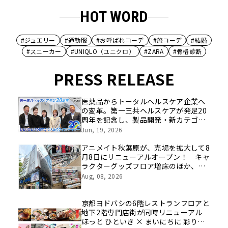
HOT WORD
#ジュエリー
#通勤服
#お呼ばれコーデ
#旅コーデ
#結婚
#スニーカー
#UNIQLO（ユニクロ）
#ZARA
#骨格診断
PRESS RELEASE
医薬品からトータルヘルスケア企業へ
の変革。第一三共ヘルスケアが発足20
周年を記念し、製品開発・新カテゴリ
挑戦の舞台や旧社統合時のエピソード
Jun, 19, 2026
を社員の想いとともに振り返る特別映
像を公開！
アニメイト秋葉原が、売場を拡大して8
月8日にリニューアルオープン！ キャ
ラクターグッズフロア増床のほか、新
たにカプセルトイ特化フロアや期間限
Aug, 08, 2026
定催事フロアの展開も
京都ヨドバシの6階レストランフロアと
地下2階専門店街が同時リニューアル
ほっと ひといき × まいにちに 彩りと