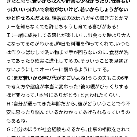
きたと思う。
若いから収入や貯蓄も少なかったり、仕事もい
っぱいいっぱいで余裕がないけど、若いからしょうがない
かと許せるんだよね
。結婚式の返信ハガキの書き方とかマ
ナーを知らなくても許せちゃうし育てる喜びがある！
Ｉ：一緒に成長してる感じが楽しいし、出会った時より大人
になってるのがわかる。昨日も料理を作ってくれて、いつも
は作りっぱなしで洗い物まで手が回らないのに、食器が洗
ってあったり確実に進化してるの。そういうことを見逃さ
ないようにしてオーバーに褒めるようにしてる。
Ｇ：
まだ若いから伸び代がすごいよね！
うちの夫もこの6年
で考え方や態度が本当に変わった！彼の親がびっくりする
ほど変わって、「本当にありがとう」と言われたくらい。
Ｈ：自分が通ってきた年齢だから、彼がどういうことで今不
安に思ったり悩んでいるかわかってあげられるっていうの
もあるね。
Ｇ：自分のほうが社会経験もあるから、仕事の相談をされて