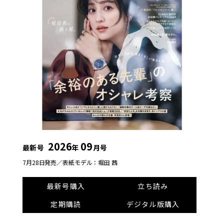
2026
09
最新号
年
月号
7月28日発売／
表紙モデル：堀田 茜
最新号購入
立ち読み
定期購読
デジタル版購入