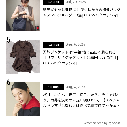
Jul, 29, 2026
FASHION
通勤がもっと身軽に！ 働く私たちの相棒バッグ
＆スマホショルダー3選 | CLASSY.[クラッシィ]
Aug, 6, 2026
FASHION
万能ジャケットは“半袖”説！品良く着られる
【サファリ型ジャケット】は着回し力に注目 |
CLASSY.[クラッシィ]
Aug, 4, 2026
CULTURE
桜井ユキさん「安定に満足したら、そこで終わ
り。限界を決めずに走り続けたい」【スペシャ
ルドラマ『しあわせは食べて寝て待て ～早春の
養生編～』】 | CLASSY.[クラッシィ]
Recommended by