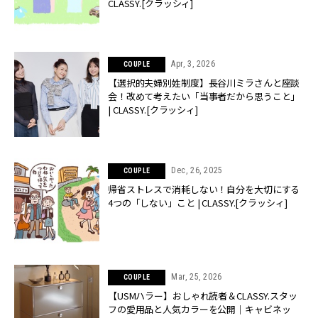
CLASSY.[クラッシィ]
Apr, 3, 2026
COUPLE
【選択的夫婦別姓制度】長谷川ミラさんと座談
会！改めて考えたい「当事者だから思うこと」
| CLASSY.[クラッシィ]
Dec, 26, 2025
COUPLE
帰省ストレスで消耗しない！自分を大切にする
4つの「しない」こと | CLASSY.[クラッシィ]
Mar, 25, 2026
COUPLE
【USMハラー】おしゃれ読者＆CLASSY.スタッ
フの愛用品と人気カラーを公開｜キャビネッ