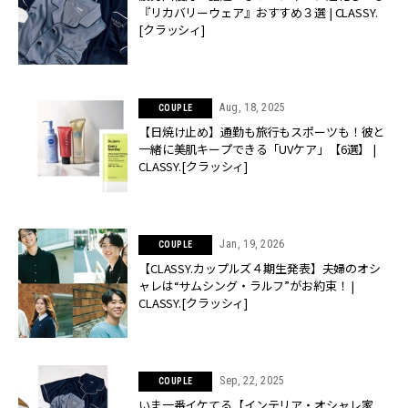
『リカバリーウェア』おすすめ３選 | CLASSY.
[クラッシィ]
Aug, 18, 2025
COUPLE
【日焼け止め】通勤も旅行もスポーツも！彼と
一緒に美肌キープできる「UVケア」【6選】 |
CLASSY.[クラッシィ]
Jan, 19, 2026
COUPLE
【CLASSY.カップルズ４期生発表】夫婦のオシ
ャレは“サムシング・ラルフ”がお約束！ |
CLASSY.[クラッシィ]
Sep, 22, 2025
COUPLE
いま一番イケてる【インテリア・オシャレ家