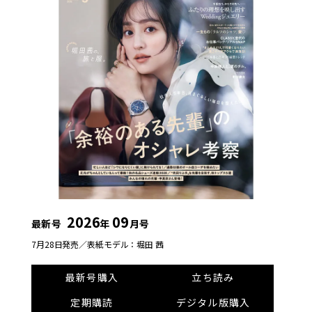
2026
09
最新号
年
月号
7月28日発売／
表紙モデル：堀田 茜
最新号購入
立ち読み
定期購読
デジタル版購入