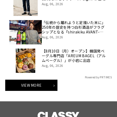
Aug, 06, 2026
「伝統から離れようと足掻いた末に」
250年の歴史を持つ白杉酒造がフラグ
シップとなる『shirakiku AVANT-
GARDE（アヴァンギャルド）』２銘柄
Aug, 06, 2026
を発売。食用米で造る酒蔵の新たな伝
統のかたち。
【8月10日（月）オープン】韓国発ベ
ーグル専門店「AREUM BAGEL（アル
ムベーグル）」が小岩に出店
Aug, 06, 2026
Powered by PR TIMES
VIEW MORE