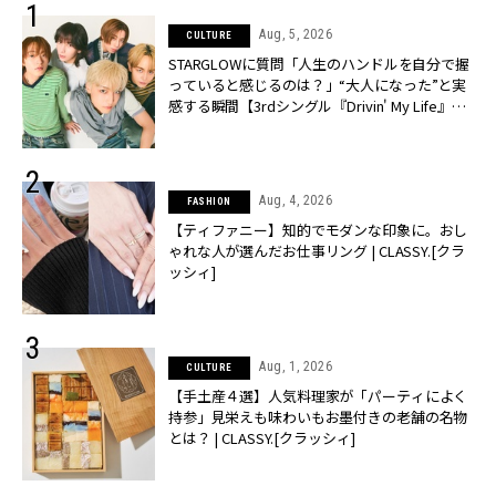
Aug, 5, 2026
CULTURE
STARGLOWに質問「人生のハンドルを自分で握
っていると感じるのは？」“大️人になった”と実
感する瞬間【3rdシングル『Drivin' My Life』発
売】 | CLASSY.[クラッシィ]
Aug, 4, 2026
FASHION
【ティファニー】知的でモダンな印象に。おし
ゃれな人が選んだお仕事リング | CLASSY.[クラ
ッシィ]
Aug, 1, 2026
CULTURE
【手土産４選】人気料理家が「パーティによく
持参」見栄えも味わいもお墨付きの老舗の名物
とは？ | CLASSY.[クラッシィ]