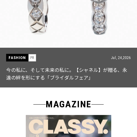
ASHION
F
PR
Jul, 24,2026
の私に、そして未来の私に。【シャネル】が贈る、永
【
の絆を形にする「ブライダルフェア」
な
MAGAZINE