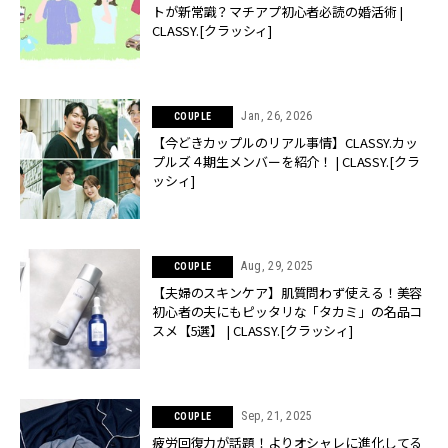
トが新常識？マチアプ初心者必読の婚活術 |
CLASSY.[クラッシィ]
Jan, 26, 2026
COUPLE
【今どきカップルのリアル事情】CLASSY.カッ
プルズ４期生メンバーを紹介！ | CLASSY.[クラ
ッシィ]
Aug, 29, 2025
COUPLE
【夫婦のスキンケア】肌質問わず使える！美容
初心者の夫にもピッタリな「タカミ」の名品コ
スメ【5選】 | CLASSY.[クラッシィ]
Sep, 21, 2025
COUPLE
疲労回復力が話題！よりオシャレに進化してる