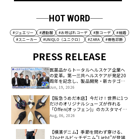
HOT WORD
#ジュエリー
#通勤服
#お呼ばれコーデ
#旅コーデ
#結婚
#スニーカー
#UNIQLO（ユニクロ）
#ZARA
#骨格診断
PRESS RELEASE
医薬品からトータルヘルスケア企業へ
の変革。第一三共ヘルスケアが発足20
周年を記念し、製品開発・新カテゴリ
挑戦の舞台や旧社統合時のエピソード
Jun, 19, 2026
を社員の想いとともに振り返る特別映
像を公開！
【阪急うめだ本店】今だけ！世界に1つ
だけのオリジナルシューズが作れる
「Öffen(オッフェン)」のカスタマイズ
イベントを開催
Aug, 06, 2026
【横濱デニム】季節を問わず穿ける、
12ozセルビッチデニム”Light”が登場