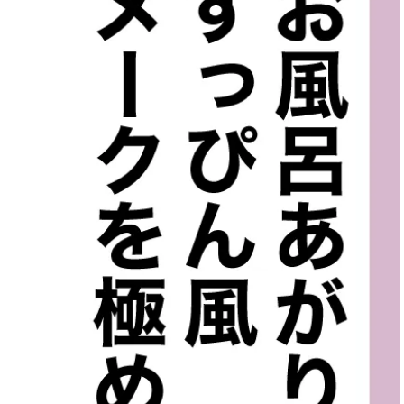
ィ]
目 | CLASSY.[クラ
Nov, 17, 2025
Mar,
BEAUTY
WEDDING
【落ちない名品リップ10選】塗
ワンピより新鮮！
り直しできない・皮むけしやす
プス×パンツ」の
いetc.悩みをクリア | CLASSY.[ク
れコーデ【7選】 | C
ラッシィ]
ッシィ]
Aug, 4, 2026
May,
BEAUTY
WEDDING
【猛暑ダメージ】はまずリセッ
【カルティエ、ブ
ト！30代の夏枯れ肌を救う「先
ーメ】おしゃれな
回りエイジングケア」美容液3選
約指輪＆結婚指輪を
| CLASSY.[クラッシィ]
CLASSY.[クラッシ
Jul, 30, 2026
Mar,
BEAUTY
WEDDING
【30代のヘアスタイル】じわじ
【ティファニー】
わ人気「姫カット」ってどんな
び目”モチーフの
ヘア？今支持されている理由っ
本命 | CLASSY.[
て？ | CLASSY.[クラッシィ]