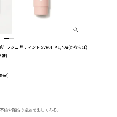
フジコ 眉ティント SVR01 ￥1,408(かならぼ)
らぼ)
集室）
不倫や離婚の話題を出してみる」