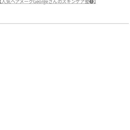
人気ヘアメークGeorgeさんのスキンケア塾❶】