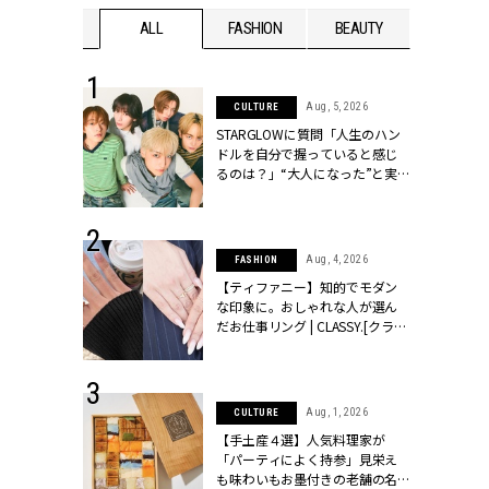
WEDDING
ALL
FASHION
BEAUTY
WEDDIN
 16, 2026
Aug, 5, 2026
CULTURE
はアリ？お呼
STARGLOWに質問「人生のハン
コーデ＆マナ
ドルを自分で握っていると感じ
Y.[クラッシィ]
るのは？」“大️人になった”と実
感する瞬間【3rdシングル
『Drivin' My Life』発売】 |
CLASSY.[クラッシィ]
 13, 2025
Aug, 4, 2026
FASHION
ブランドのリ
【ティファニー】知的でモダン
0代カップルの
な印象に。おしゃれな人が選ん
SSY.[クラッシ
だお仕事リング | CLASSY.[クラッ
シィ]
 30, 2026
Aug, 1, 2026
CULTURE
リー】1つでも
【手土産４選】人気料理家が
ポメラートの
「パーティによく持参」見栄え
シリーズに注
も味わいもお墨付きの老舗の名