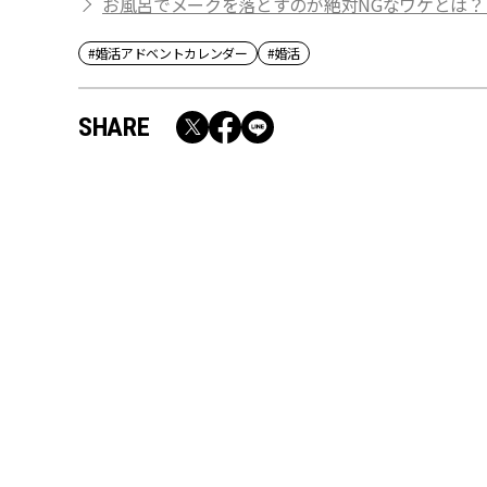
お風呂でメークを落とすのが絶対NGなワケとは？【
#婚活アドベントカレンダー
#婚活
SHARE
RECOMMEND