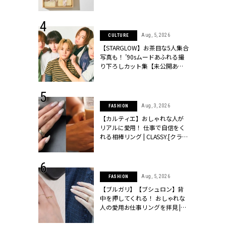
ッシィ]
物とは？ | CLASSY.[クラッシィ]
 6, 2026
Aug, 5, 2026
CULTURE
「レーストッ
【STARGLOW】お茶目な5人集合
結婚式お呼ば
写真も！ ’90sムードあふれる撮
LASSY.[クラ
り下ろしカット集【未公開あ
り】 | CLASSY.[クラッシィ]
 20, 2026
Aug, 3, 2026
FASHION
シュロン、ショ
【カルティエ】おしゃれな人が
人が選んだ婚
リアルに愛用！ 仕事で自信をく
公開 |
れる相棒リング | CLASSY.[クラッ
ィ]
シィ]
 28, 2026
Aug, 5, 2026
FASHION
結婚指輪は“結
【ブルガリ】【ブシュロン】背
最愛リングが大
中を押してくれる！ おしゃれな
クラッシィ]
人の愛用お仕事リングを拝見 |
CLASSY.[クラッシィ]