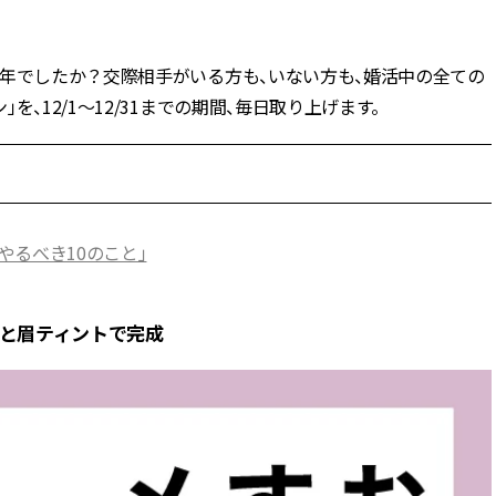
BEAUTY
１年でしたか？交際相手がいる方も、いない方も、婚活中の全ての
、12/1〜12/31までの期間、毎日取り上げます。
Aug, 5, 2026
Feb,
BEAUTY
WEDDING
夏の深刻なくすみ・色ムラにア
結婚式に黒ドレス
プローチ！【透明感を底上げ】
ばれで失敗しない
神コスメ３選 | CLASSY.[クラッシ
ーを解説 | CLASS
ィ]
るべき10のこと」
Aug, 5, 2026
Aug,
BEAUTY
WEDDING
忙しい毎日に「うるおいター
【結婚指輪】人気
ボ」を。新【SOFINA BASIC＋】
ング22選｜20〜3
液と眉ティントで完成
のお手入れでうるおってなめら
エピソードも | CLA
かな肌を目指す | CLASSY.[クラッ
ィ]
シィ]
Aug, 5, 2026
Jun,
BEAUTY
WEDDING
ユニクロ名品も！日焼け対策ガ
【一生ものジュエ
チ勢の「ないと無理」なアイテ
存在感が際立つ！
ムハック7選 | CLASSY.[クラッシ
「トゥギャザー」