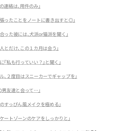
の連絡は、用件のみ」
張ったことをノートに書き出すと◎」
った彼には、犬派or猫派を聞く」
人とだけ、この１カ月は会う」
に『私も行っていい？』と聞く」
ル、２度目はスニーカーでギャップを」
の男友達と会って…」
のすっぴん風メイクを極める」
ケートゾーンのケアをしっかりと」