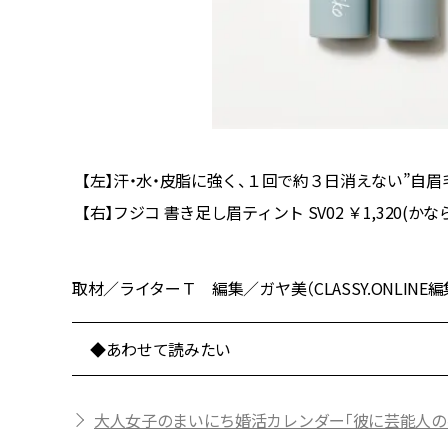
ル ルフ
【左】汗・水・皮脂に強く、１回で約３日消えない”自眉毛”。
【右】フジコ 書き足し眉ティント SV02 ￥1,320(かな
取材／ライターＴ 編集／ガヤ美（CLASSY.ONLINE編
◆あわせて読みたい
大人女子のまいにち婚活カレンダー「彼に芸能人の