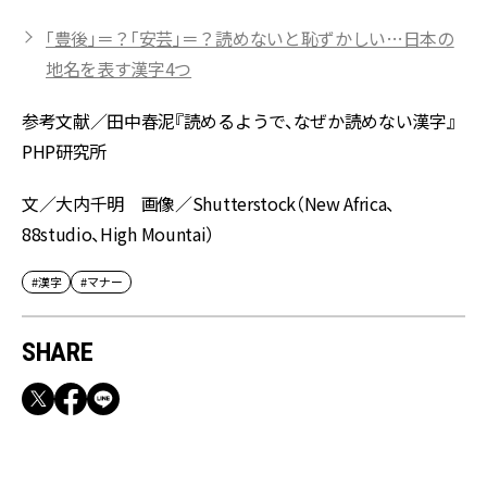
「豊後」＝？「安芸」＝？読めないと恥ずかしい…日本の
地名を表す漢字4つ
参考文献／田中春泥『読めるようで、なぜか読めない漢字』
PHP研究所
文／大内千明 画像／Shutterstock（New Africa、
88studio、High Mountai）
#漢字
#マナー
SHARE