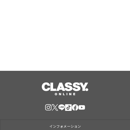
ライフスタイルブランド「LIB」、キ
ャンバスコレクション第三弾として
「キャンバス トートバッグ」と「キャ
ンバス スクエアハンドバッグ」が登場
Aug, 10, 2026
インフォメーション