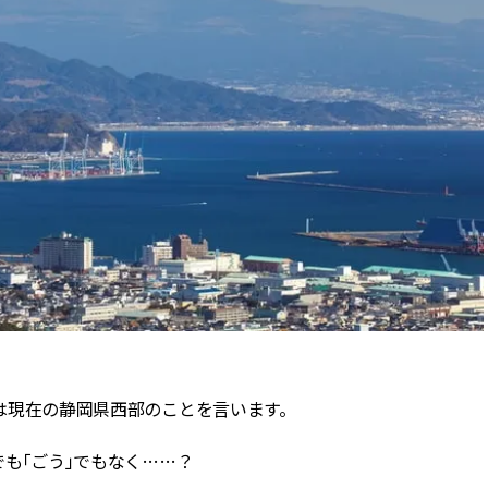
CLASSY.[クラッシィ]
Sep, 25, 2025
Dec,
BEAUTY
WEDDING
マルジェラの“レプリカ”に新作
【堀田茜さん】20
も！注目度急上昇の『フレグラ
式・披露宴の全容
ンス』５選 | CLASSY.[クラッシ
CLASSY.独占取材画
ィ]
CLASSY.[クラッシ
Aug, 8, 2026
Aug,
BEAUTY
WEDDING
【シャネル】「ココ マドモアゼ
【結婚指輪】人気
ル クラッシュ アプソリュ」の限
ング22選｜20〜3
定カフェが登場！世界観に没入
エピソードも | CLA
できる体験型イベントが開催 |
ィ]
CLASSY.[クラッシィ]
Aug, 9, 2026
Jul,
BEAUTY
WEDDING
とは現在の静岡県西部のことを言います。
【毛穴沼からの脱出】みんなが
【ブルガリの婚姻
リアルに行き着いた“アワード総
トも】世界に一つ
なめ”の「神コスメ」３選 |
作れるブライダル
でも「ごう」でもなく……？
CLASSY.[クラッシィ]
催！ | CLASSY.[