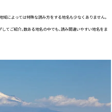
BEAUTY
、地域によっては特殊な読み方をする地名も少なくありません。
Aug, 8, 2026
Jun,
BEAUTY
WEDDING
プしてご紹介。数ある地名の中でも、読み間違いやすい地名をま
【エルメス】初の本格リップケ
【一生ものジュエ
アコレクション誕生！憧れのア
存在感が際立つ！
イテムで唇をもっと美しく |
「トゥギャザー」
CLASSY.[クラッシィ]
目 | CLASSY.[クラ
Aug, 7, 2026
Mar,
BEAUTY
WEDDING
【UV下地】酷暑に頼れる！
【10万円台から】
2,000円台〜3,000円台の名品3選
ーでよりパーソナ
｜30代美容ライターが正直レビ
ダルジュエリー』４選 
ュー | CLASSY.[クラッシィ]
[クラッシィ]
Aug, 8, 2026
Feb,
BEAUTY
WEDDING
“盛りすぎない”がトレンド！
結婚式に黒ドレス
【最旬マスカラ4選】さりげない
ばれで失敗しない
ボリュームと絶妙カラー |
ーを解説 | CLASS