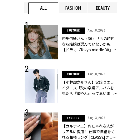
WEDDING
ALL
FASHION
BEAUTY
WEDDIN
 30, 2026
Aug, 8, 2026
CULTURE
リー】1つでも
仲里依紗さん（36）「今の時代
ポメラートの
なら結婚は選んでいないかも」
シリーズに注
【ドラマ『Tokyo middle 30』イ
ッシィ]
ンタビュー】 | CLASSY.[クラッシ
ィ]
 17, 2026
Aug, 8, 2026
CULTURE
ラグジュアリ
【小林虎之介さん】父譲りのラ
ルな『ブライ
イダース「父の卒業アルバムを
| CLASSY.
見たら『俺やん』って思いまし
た（笑）」 | CLASSY.[クラッシ
ィ]
 16, 2026
Aug, 3, 2026
FASHION
はアリ？お呼
【カルティエ】おしゃれな人が
コーデ＆マナ
リアルに愛用！ 仕事で自信をく
Y.[クラッシィ]
れる相棒リング | CLASSY.[クラッ