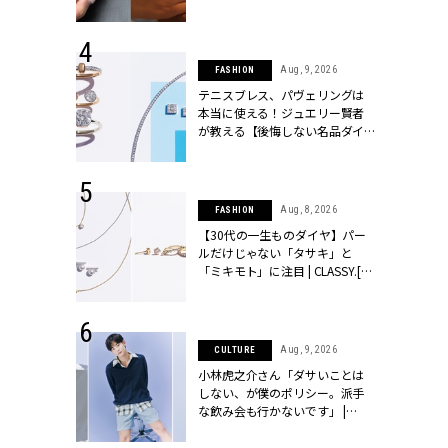
シィ]
 14, 2025
Aug, 9, 2026
FASHION
25年秋の挙
テニスブレス、パヴェリングは
をレポート＜
本当に使える！ジュエリー賢者
像集＞ |
が教える【後悔しない名品ダイ
ィ]
ヤ】３選 | CLASSY.[クラッシィ]
 13, 2025
Aug, 8, 2026
FASHION
ブランドのリ
【30代の一生ものダイヤ】パー
0代カップルの
ルだけじゃない「タサキ」と
SSY.[クラッシ
「ミキモト」に注目 | CLASSY.[ク
ラッシィ]
 27, 2026
Aug, 9, 2026
CULTURE
届のプレゼン
小林虎之介さん「ダサいことは
だけの指輪が
しない、が僕のポリシー。派手
フェアを開
な飲み会も行かないです」 |
クラッシィ]
CLASSY.[クラッシィ]